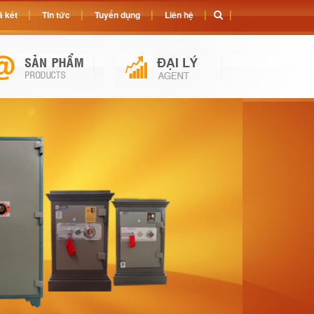
 két
Tin tức
Tuyển dụng
Liên hệ