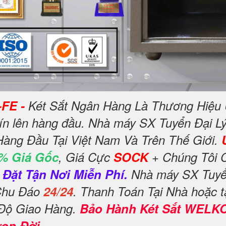
-FE -
Két Sắt Ngân Hàng Là Thương Hiệu 
tín lên hàng đầu. Nhà máy SX Tuyển Đại Lý
Hàng Đầu Tại Việt Nam Và Trên Thế Giới.
% Giá Gốc
, Giá Cực
SOCK
+ Chúng Tôi 
Đặt Tận Nơi Miễn Phí.
Nhà máy SX Tuyển
 Chu Đáo
24/24
. Thanh Toán Tại Nhà hoặc t
 Độ Giao Hàng.
Bảo Hành Két Sắt WELK
rọn Đời
.