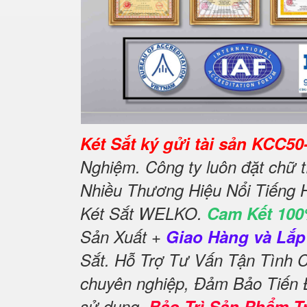
Két Sắt ký gửi tài sản KCC50
Nghiệm. Công ty luôn đặt chữ 
Nhiều Thương Hiệu Nổi Tiếng 
Két Sắt WELKO.
Cam Kết 100
Sản Xuất +
Giao Hàng và Lắp 
Sắt. Hỗ Trợ Tư Vấn Tận Tình
chuyên nghiệp, Đảm Bảo Tiến
sử dụng,
Bảo Trì Sản Phẩm T