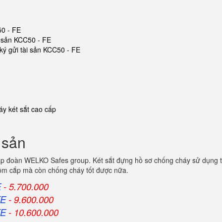
50 - FE
ài sản KCC50 - FE
 ký gửi tài sản KCC50 - FE
y két sắt cao cấp
i sản
 tập đoàn WELKO Safes group. Két sắt đựng hồ sơ chống cháy sử dụng t
trộm cắp mà còn chống cháy tốt được nữa.
E
- 5.700.000
FE
- 9.600.000
FE
- 10.600.000