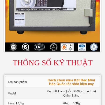
THÔNG SỐ KỸ THUẬT
Cách chọn mua Két Bạc Mini
Tên sản phẩm
Hàn Quốc tốt nhất hiện nay
Két Sắt Hàn Quốc S400 - E Led Dài
Model
Chính Hãng
Trọng lượng
70kg ± 10Kg