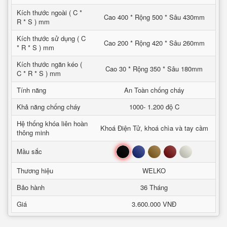
Kích thước ngoài ( C *
Cao 400 * Rộng 500 * Sâu 430mm
R * S ) mm
Kích thước sử dụng ( C
Cao 200 * Rộng 420 * Sâu 260mm
* R * S ) mm
Kích thước ngăn kéo (
Cao 30 * Rộng 350 * Sâu 180mm
C * R * S ) mm
Tính năng
An Toàn chống cháy
Khả năng chống cháy
1000- 1.200 độ C
Hệ thống khóa liên hoàn
Khoá Điện Tử, khoá chìa và tay cầm
thông minh
Đen
Xanh
Nâu
Đỏ
Trắng
Mầu sắc
Thương hiệu
WELKO
Bảo hành
36 Tháng
Giá
3.600.000 VNĐ