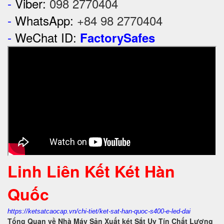
-
Viber:
098 2770404
-
WhatsApp:
+84 98 2770404
-
WeChat ID:
FactorySafes
Linh Liên Kết Két Hàn
Quốc
https://ketsatcaocap.vn/chi-tiet/ket-sat-han-quoc-s400-e-led-dai
Tổng Quan về Nhà Máy Sản Xuất két Sắt Uy Tín Chất Lượng