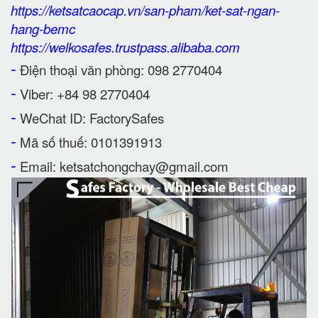
https://ketsatcaocap.vn/san-pham/ket-sat-ngan-
hang-bemc
https://welkosafes.trustpass.alibaba.com
-
Điện thoại văn phòng: 098 2770404
-
Viber: +84 98 2770404
-
WeChat ID: FactorySafes
-
Mã số thuế: 0101391913
-
Email: ketsatchongchay@gmail.com