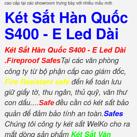
cao cấp tại các showroom trưng bày với nhiều mẫu mới.
Két Sắt Hàn Quốc
S400 - E Led Dài
Két Sắt Hàn Quốc S400 - E Led Dài
.
Tại các văn phòng
Fireproof Safes
công ty từ bộ phận cấp cao giám đốc,
Fire Resistant safe
đến kế toán lưu
giữ giấy tờ, thu ngân, thủ quỹ, văn thư
con dấu....
đều cần có két sắt bảo
Safe
quản để đảm bảo tính an toàn.
Safes
Chúng tôi công ty két sắt WelKo cho ra
mắt dòng sản phẩm
Két Sắt Văn