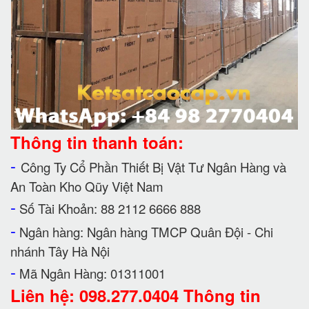
Thông tin thanh toán:
-
Công Ty Cổ Phần Thiết Bị Vật Tư Ngân Hàng và
An Toàn Kho Qũy Việt Nam
-
Số Tài Khoản: 88 2112 6666 888
-
Ngân hàng: Ngân hàng TMCP Quân Đội - Chi
nhánh Tây Hà Nội
-
Mã Ngân Hàng: 01311001
Liên hệ: 098.277.0404 Thông tin