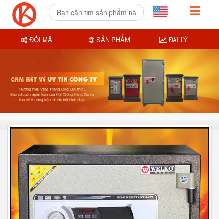
ĐỔI MÃ
SẢN PHẨM
ĐẠI LÝ