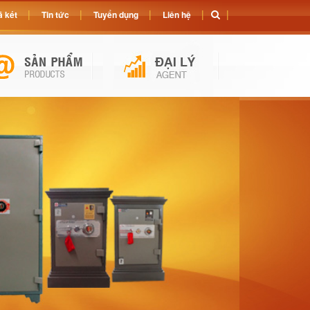
 két
Tin tức
Tuyển dụng
Liên hệ