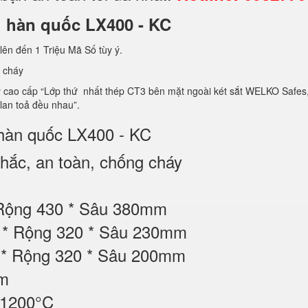
ni hàn quốc LX400 - KC
lên đến 1 Triệu Mã Số tùy ý.
 cháy
ao cấp “Lớp thứ nhất thép CT3 bên mặt ngoài két sắt WELKO Safes, lớp 
 lan toả đều nhau”.
 hàn quốc LX400 - KC
ắc, an toàn, chống cháy
 Rộng 430 * Sâu 380mm
30 * Rộng 320 * Sâu 230mm
0 * Rộng 320 * Sâu 200mm
ộm
 1200°C