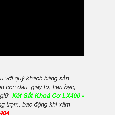
u với quý khách hàng sản
 con dấu, giấy tờ, tiền bạc,
 giữ.
Két Sắt Khoá Cơ LX400 -
ng trộm, báo động khi xâm
0404