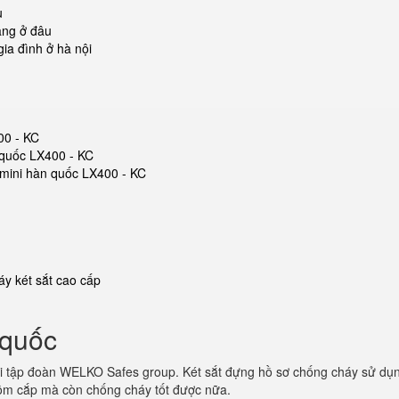
u
ãng ở đâu
ia đình ở hà nội
00 - KC
 quốc LX400 - KC
t mini hàn quốc LX400 - KC
y két sắt cao cấp
 quốc
i tập đoàn WELKO Safes group. Két sắt đựng hồ sơ chống cháy sử dụng
trộm cắp mà còn chống cháy tốt được nữa.