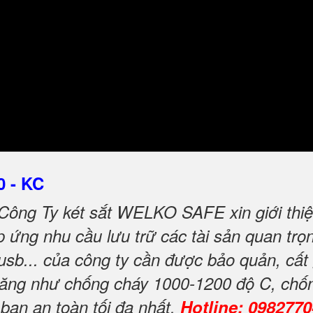
0 - KC
Công Ty két sắt WELKO SAFE xin giới thiệ
ứng nhu cầu lưu trữ các tài sản quan trọng
 usb... của công ty cần được bảo quản, cất
h năng như chống cháy 1000-1200 độ C, chố
 bạn an toàn tối đa nhất.
Hotline: 098277