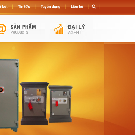
 két
Tin tức
Tuyển dụng
Liên hệ