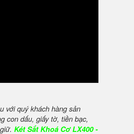
u với quý khách hàng sản
 con dấu, giấy tờ, tiền bạc,
 giữ.
Két Sắt Khoá Cơ LX400 -