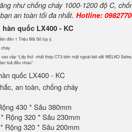
h năng như chống cháy 1000-1200 độ C, chố
 bạn an toàn tối đa nhất.
Hotline: 098277
ni hàn quốc LX400 - KC
lên đến 1 Triệu Mã Số tùy ý.
 cháy
ao cấp “Lớp thứ nhất thép CT3 bên mặt ngoài két sắt WELKO Safes, lớp 
 lan toả đều nhau”.
 hàn quốc LX400 - KC
ắc, an toàn, chống cháy
 Rộng 430 * Sâu 380mm
30 * Rộng 320 * Sâu 230mm
0 * Rộng 320 * Sâu 200mm