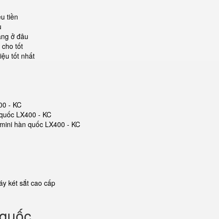
u tiền
u
ãng ở đâu
 cho tốt
iệu tốt nhất
00 - KC
 quốc LX400 - KC
t mini hàn quốc LX400 - KC
y két sắt cao cấp
 quốc