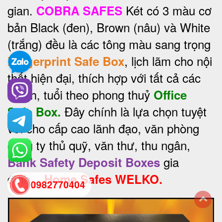
gian.
Két có 3 màu cơ
COBRA SAFES
bản Black (đen), Brown (nâu) và White
(trắng) đều là các tông màu sang trọng
, lịch lãm cho nội
Fingerprint Safe Box
thất hiện đại, thích hợp với tất cả các
mệnh, tuổi theo phong thuỷ
Office
Đây chính là lựa chọn tuyệt
Safe Box.
vời cho cấp cao lãnh đạo, văn phòng
công ty thủ quỹ, văn thư, thu ngân,
gia
Bank Safety Deposit Boxes
đình...
Home Safes WELKO.
0982770404
back