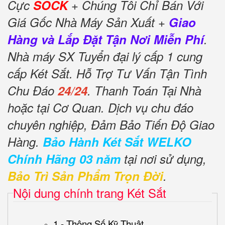
Cực
SOCK
+ Chúng Tôi Chỉ Bán Với
Giá Gốc Nhà Máy Sản Xuất +
Giao
Hàng và Lắp Đặt Tận Nơi Miễn Phí
.
Nhà máy SX Tuyển đại lý cấp 1 cung
cấp Két Sắt. Hỗ Trợ Tư Vấn Tận Tình
Chu Đáo
24/24
. Thanh Toán Tại Nhà
hoặc tại Cơ Quan. Dịch vụ chu đáo
chuyên nghiệp, Đảm Bảo Tiến Độ Giao
Hàng.
Bảo Hành Két Sắt WELKO
Chính Hãng 03 năm
tại nơi sử dụng,
Bảo Trì Sản Phẩm Trọn Đời
.
Nội dung chính trang Két Sắt
1 - Thông Số Kỹ Thuật