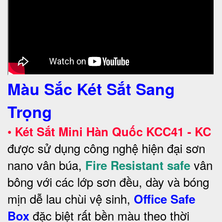
Màu Sắc Két Sắt Sang
Trọng
•
Két Sắt Mini Hàn Quốc KCC41 - KC
được sử dụng công nghệ hiện đại sơn
nano vân búa,
vân
Fire Resistant safe
bông với các lớp sơn đều, dày và bóng
mịn dễ lau chùi vệ sinh,
Office Safe
đặc biệt rất bền màu theo thời
Box