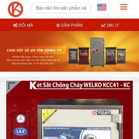
ĐỔI MÃ
SẢN PHẨM
ĐẠI LÝ