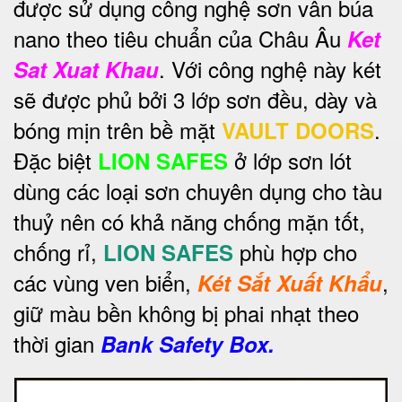
được sử dụng công nghệ sơn vân búa
nano theo tiêu chuẩn của Châu Âu
Ket
. Với công nghệ này két
Sat Xuat Khau
sẽ được phủ bởi 3 lớp sơn đều, dày và
bóng mịn trên bề mặt
.
VAULT DOORS
Đặc biệt
ở lớp sơn lót
LION SAFES
dùng các loại sơn chuyên dụng cho tàu
thuỷ nên có khả năng chống mặn tốt,
chống rỉ,
phù hợp cho
LION SAFES
các vùng ven biển,
,
Két Sắt Xuất Khẩu
giữ màu bền không bị phai nhạt theo
thời gian
Bank Safety Box.