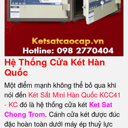
Hệ Thống Cửa Két Hàn
Quốc
Một điểm mạnh không thể bỏ qua khi
nói đến
Két Sắt Mini Hàn Quốc KCC41
- KC
đó là hệ thống cửa két
Ket Sat
. Cánh cửa két được đúc
Chong Trom
đặc hoàn toàn dưới máy ép thuỷ lực