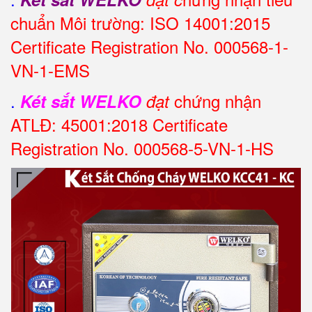
chuẩn Môi trường: ISO 14001:2015
Certificate Registration No. 000568-1-
VN-1-EMS
.
chứng nhận
Két sắt WELKO
đạt
ATLĐ: 45001:2018 Certificate
Registration No. 000568-5-VN-1-HS