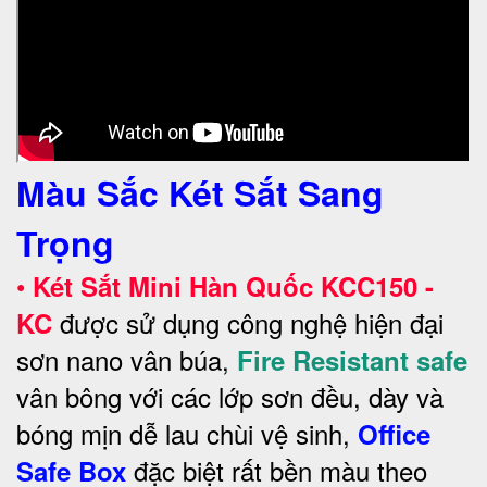
Màu Sắc Két Sắt Sang
Trọng
•
Két Sắt Mini Hàn Quốc KCC150 -
được sử dụng công nghệ hiện đại
KC
sơn nano vân búa,
Fire Resistant safe
vân bông với các lớp sơn đều, dày và
bóng mịn dễ lau chùi vệ sinh,
Office
đặc biệt rất bền màu theo
Safe Box