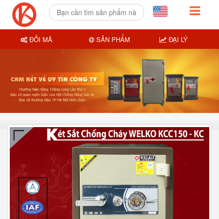
ĐỔI MÃ
SẢN PHẨM
ĐẠI LÝ