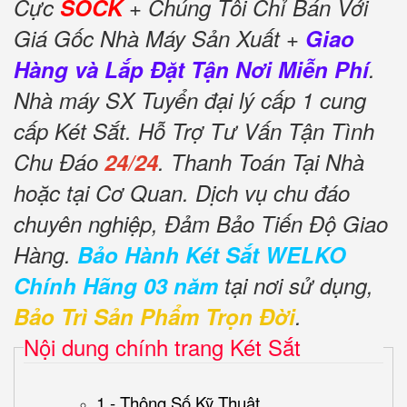
Cực
SOCK
+ Chúng Tôi Chỉ Bán Với
Giá Gốc Nhà Máy Sản Xuất +
Giao
Hàng và Lắp Đặt Tận Nơi Miễn Phí
.
Nhà máy SX Tuyển đại lý cấp 1 cung
cấp Két Sắt. Hỗ Trợ Tư Vấn Tận Tình
Chu Đáo
24/24
. Thanh Toán Tại Nhà
hoặc tại Cơ Quan. Dịch vụ chu đáo
chuyên nghiệp, Đảm Bảo Tiến Độ Giao
Hàng.
Bảo Hành Két Sắt WELKO
Chính Hãng 03 năm
tại nơi sử dụng,
Bảo Trì Sản Phẩm Trọn Đời
.
Nội dung chính trang Két Sắt
1 - Thông Số Kỹ Thuật