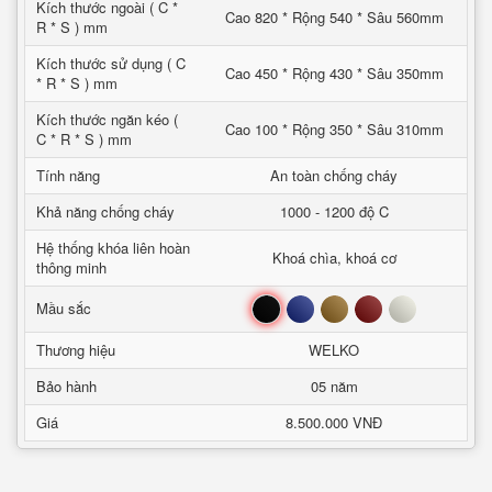
Kích thước ngoài ( C *
Cao 820 * Rộng 540 * Sâu 560mm
R * S ) mm
Kích thước sử dụng ( C
Cao 450 * Rộng 430 * Sâu 350mm
* R * S ) mm
Kích thước ngăn kéo (
Cao 100 * Rộng 350 * Sâu 310mm
C * R * S ) mm
Tính năng
An toàn chống cháy
Khả năng chống cháy
1000 - 1200 độ C
Hệ thống khóa liên hoàn
Khoá chìa, khoá cơ
thông minh
Đen
Xanh
Nâu
Đỏ
Trắng
Mầu sắc
Thương hiệu
WELKO
Bảo hành
05 năm
Giá
8.500.000 VNĐ