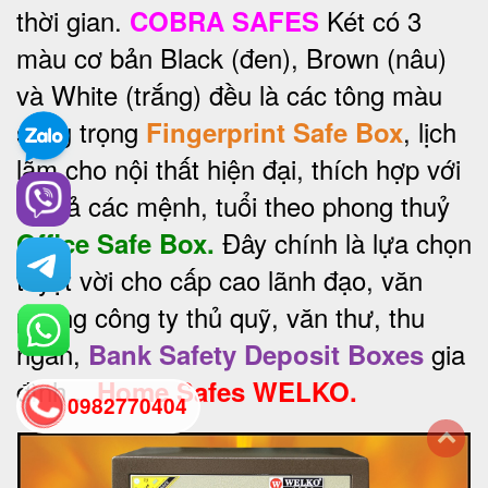
thời gian.
Két có 3
COBRA SAFES
màu cơ bản Black (đen), Brown (nâu)
và White (trắng) đều là các tông màu
sang trọng
, lịch
Fingerprint Safe Box
lãm cho nội thất hiện đại, thích hợp với
tất cả các mệnh, tuổi theo phong thuỷ
Đây chính là lựa chọn
Office Safe Box.
tuyệt vời cho cấp cao lãnh đạo, văn
phòng công ty thủ quỹ, văn thư, thu
ngân,
gia
Bank Safety Deposit Boxes
đình...
Home Safes WELKO.
0982770404
back