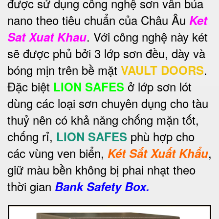
được sử dụng công nghệ sơn vân búa
nano theo tiêu chuẩn của Châu Âu
Ket
. Với công nghệ này két
Sat Xuat Khau
sẽ được phủ bởi 3 lớp sơn đều, dày và
bóng mịn trên bề mặt
.
VAULT DOORS
Đặc biệt
ở lớp sơn lót
LION SAFES
dùng các loại sơn chuyên dụng cho tàu
thuỷ nên có khả năng chống mặn tốt,
chống rỉ,
phù hợp cho
LION SAFES
các vùng ven biển,
,
Két Sắt Xuất Khẩu
giữ màu bền không bị phai nhạt theo
thời gian
Bank Safety Box.