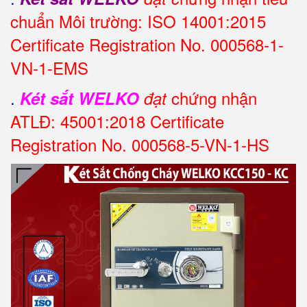
chuẩn Môi trường: ISO 14001:2015
Certificate Registration No. 000568-1-
VN-1-EMS
.
chứng nhận
Két sắt WELKO
đạt
ATLĐ: 45001:2018 Certificate
Registration No. 000568-5-VN-1-HS