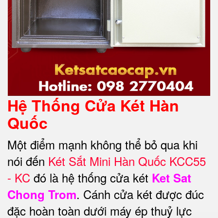
Hệ Thống Cửa Két Hàn
Quốc
Một điểm mạnh không thể bỏ qua khi
nói đến
Két Sắt Mini Hàn Quốc KCC55
- KC
đó là hệ thống cửa két
Ket Sat
. Cánh cửa két được đúc
Chong Trom
đặc hoàn toàn dưới máy ép thuỷ lực