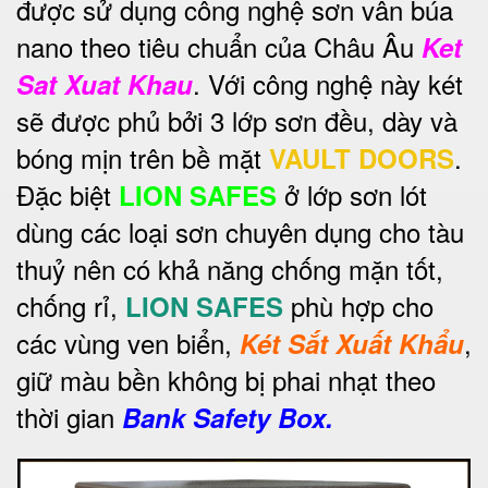
được sử dụng công nghệ sơn vân búa
nano theo tiêu chuẩn của Châu Âu
Ket
. Với công nghệ này két
Sat Xuat Khau
sẽ được phủ bởi 3 lớp sơn đều, dày và
bóng mịn trên bề mặt
.
VAULT DOORS
Đặc biệt
ở lớp sơn lót
LION SAFES
dùng các loại sơn chuyên dụng cho tàu
thuỷ nên có khả năng chống mặn tốt,
chống rỉ,
phù hợp cho
LION SAFES
các vùng ven biển,
,
Két Sắt Xuất Khẩu
giữ màu bền không bị phai nhạt theo
thời gian
Bank Safety Box.