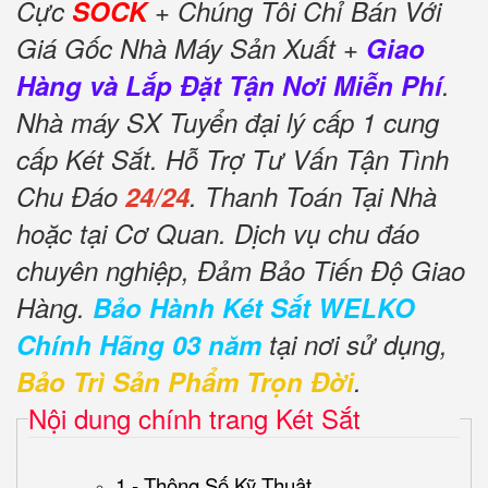
Cực
SOCK
+ Chúng Tôi Chỉ Bán Với
Giá Gốc Nhà Máy Sản Xuất +
Giao
Hàng và Lắp Đặt Tận Nơi Miễn Phí
.
Nhà máy SX Tuyển đại lý cấp 1 cung
cấp Két Sắt. Hỗ Trợ Tư Vấn Tận Tình
Chu Đáo
24/24
. Thanh Toán Tại Nhà
hoặc tại Cơ Quan. Dịch vụ chu đáo
chuyên nghiệp, Đảm Bảo Tiến Độ Giao
Hàng.
Bảo Hành Két Sắt WELKO
Chính Hãng 03 năm
tại nơi sử dụng,
Bảo Trì Sản Phẩm Trọn Đời
.
Nội dung chính trang Két Sắt
1 - Thông Số Kỹ Thuật