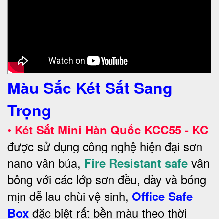
Màu Sắc Két Sắt Sang
Trọng
•
Két Sắt Mini Hàn Quốc KCC55 - KC
được sử dụng công nghệ hiện đại sơn
nano vân búa,
vân
Fire Resistant safe
bông với các lớp sơn đều, dày và bóng
mịn dễ lau chùi vệ sinh,
Office Safe
đặc biệt rất bền màu theo thời
Box