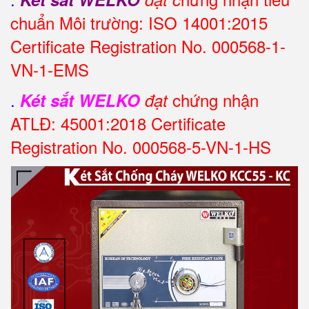
chuẩn Môi trường: ISO 14001:2015
Certificate Registration No. 000568-1-
VN-1-EMS
.
chứng nhận
Két sắt WELKO
đạt
ATLĐ: 45001:2018 Certificate
Registration No. 000568-5-VN-1-HS