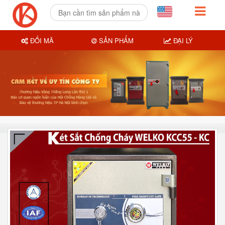
ĐỔI MÃ
SẢN PHẨM
ĐẠI LÝ