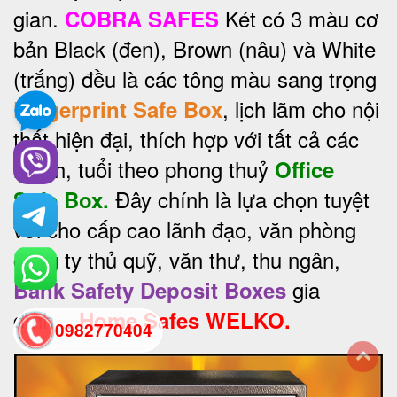
gian.
Két có 3 màu cơ
COBRA SAFES
bản Black (đen), Brown (nâu) và White
(trắng) đều là các tông màu sang trọng
, lịch lãm cho nội
Fingerprint Safe Box
thất hiện đại, thích hợp với tất cả các
mệnh, tuổi theo phong thuỷ
Office
Đây chính là lựa chọn tuyệt
Safe Box.
vời cho cấp cao lãnh đạo, văn phòng
công ty thủ quỹ, văn thư, thu ngân,
gia
Bank Safety Deposit Boxes
đình...
Home Safes WELKO.
0982770404
back