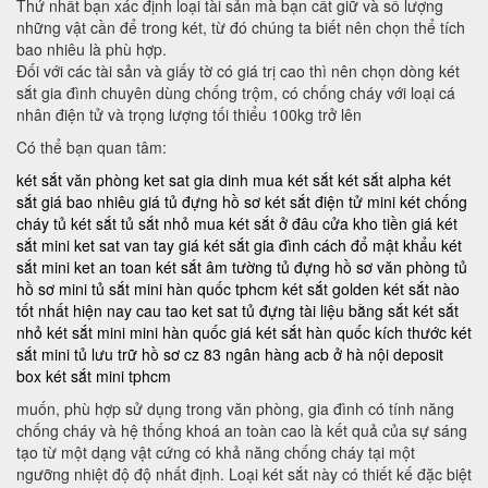
Thứ nhất bạn xác định loại tài sản mà bạn cất giữ và số lượng
những vật cần để trong két, từ đó chúng ta biết nên chọn thể tích
bao nhiêu là phù hợp.
Đối với các tài sản và giấy tờ có giá trị cao thì nên chọn dòng két
sắt gia đình chuyên dùng chống trộm, có chống cháy với loại cá
nhân điện tử và trọng lượng tối thiểu 100kg trở lên
Có thể bạn quan tâm:
két sắt văn phòng
ket sat gia dinh
mua két sắt
két sắt alpha
két
sắt giá bao nhiêu
giá tủ đựng hồ sơ
két sắt điện tử mini
két chống
cháy
tủ két sắt
tủ sắt nhỏ
mua két sắt ở đâu
cửa kho tiền
giá két
sắt mini
ket sat van tay
giá két sắt gia đình
cách đổ mật khẩu két
sắt mini
ket an toan
két sắt âm tường
tủ đựng hồ sơ văn phòng
tủ
hồ sơ mini
tủ sắt mini hàn quốc tphcm
két sắt golden
két sắt nào
tốt nhất hiện nay
cau tao ket sat
tủ đựng tài liệu bằng sắt
két sắt
nhỏ
két sắt mini mini hàn quốc
giá két sắt hàn quốc
kích thước két
sắt mini
tủ lưu trữ hồ sơ
cz 83
ngân hàng acb ở hà nội
deposit
box
két sắt mini tphcm
muốn, phù hợp sử dụng trong văn phòng, gia đình có tính năng
chống cháy và hệ thống khoá an toàn cao là kết quả của sự sáng
tạo từ một dạng vật cứng có khả năng chống cháy tại một
ngưỡng nhiệt độ độ nhất định. Loại két sắt này có thiết kế đặc biệt