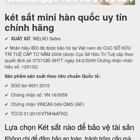
két sắt mini hàn quốc uy tín
chính hãng
✔
XUẤT XỨ
: WELKO Safes
✔ Nhãn hiệu BDI đã được bảo hộ tại Việt nam do CỤC SỞ HỮU
TRÍ TUỆ CẤP TỪ NĂM 2009 (được Cục Sở Hữu Trí Tuệ cấp theo
quyết định số 3737/QĐ-SHTT ngày 24/2/2009 Chứng nhận nhãn
hiệu số: 120132)
Sản phẩm sản xuất theo tiêu chuẩn Quốc tế:
✔ SGS Iso 9001:2015
✔ Chứng nhận số: VN 16/0059
✔ Chứng nhận VINCAS 049-QMS (IAF)
✔ TCCS 01:2010/VTNH&ATKQ
Lựa chọn Két sắt nào để bảo vệ tài sản
Không chi để đảm bảo an toàn, tránh trộm cắp mà