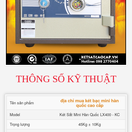
THÔNG SỐ KỸ THUẬT
địa chỉ mua két bạc mini hàn
Tên sản phẩm
quốc cao cấp
Model
Két Sắt Mini Hàn Quốc LX400 - KC
Trọng lượng
45Kg ± 10Kg