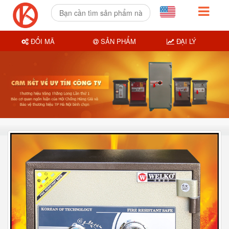
ĐỔI MÃ
SẢN PHẨM
ĐẠI LÝ