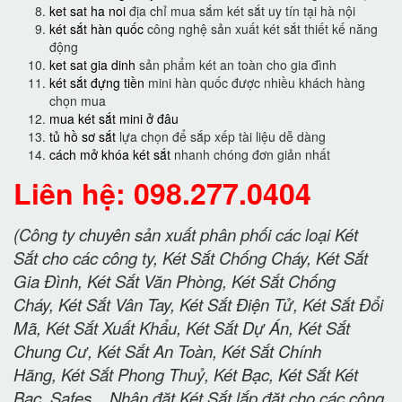
ket sat ha noi
địa chỉ mua sắm két sắt uy tín tại hà nội
két sắt hàn quốc
công nghệ sản xuất két sắt thiết kế năng
động
ket sat gia dinh
sản phẩm két an toàn cho gia đình
két sắt đựng tiền
mini hàn quốc được nhiều khách hàng
chọn mua
mua két sắt mini ở đâu
tủ hồ sơ sắt
lựa chọn để sắp xếp tài liệu dễ dàng
cách mở khóa két sắt
nhanh chóng đơn giản nhất
Liên hệ: 098.277.0404
(Công ty chuyên sản xuất phân phối các loại Két
Sắt cho các công ty, Két Sắt Chống Cháy, Két Sắt
Gia Đình, Két Sắt Văn Phòng, Két Sắt Chống
Cháy, Két Sắt Vân Tay, Két Sắt Điện Tử, Két Sắt Đổi
Mã, Két Sắt Xuất Khẩu, Két Sắt Dự Án, Két Sắt
Chung Cư, Két Sắt An Toàn, Két Sắt Chính
Hãng, Két Sắt Phong Thuỷ, Két Bạc, Két Sắt Két
Bạc, Safes... Nhận đặt Két Sắt lắp đặt cho các công