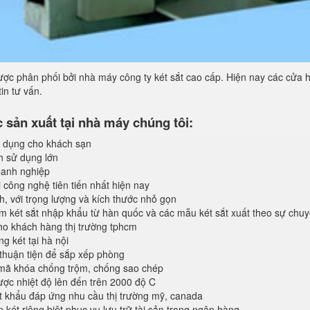
ợc phân phối bởi nhà máy công ty két sắt cao cấp. Hiện nay các cửa h
in tư vấn.
sản xuất tại nhà máy chúng tôi:
 dụng cho khách sạn
h sử dụng lớn
anh nghiệp
 công nghệ tiên tiến nhất hiện nay
, với trọng lượng và kích thước nhỏ gọn
 két sắt nhập khẩu từ hàn quốc và các mẫu két sắt xuất theo sự chu
o khách hàng thị trường tphcm
 két tại hà nội
 thuận tiện để sắp xếp phòng
 mã khóa chống trộm, chống sao chép
ược nhiệt độ lên đến trên 2000 độ C
 khẩu đáp ứng nhu cầu thị trường mỹ, canada
 két riêng biệt phục vụ lưu trữ tài sản trong ngân hàng