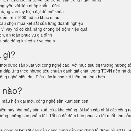
 nguyên vật liệu nhập khẩu 100%
dạng vân tay hiện đại để mở khóa
 đến trên 1000 mã số khác nhau
cầu chọn mua két sắt của từng doanh nghiệp
n vì vậy nó có khả năng chống bê trộm hiệu quả
n, an toàn phục vụ gia đình
a báo động khi có sự va chạm
à gì?
ới được sản xuất với công nghệ cao. Với mục tiêu thị trường hướng tới
hẩm đáp ứng theo những tiêu chuẩn đánh giá chất lượng TCVN nên rất
công nghệ hiện đại. Điều này là cho két thêm an toàn hơn.
i nào?
 mẫu hiện đại mới, công nghệ sản xuất tiên tiến.
 hiện nay nhà máy sản xuất cửa kho chúng tôi luôn cập nhật các công 
ị trường những sản phẩm tốt. Tất cả để đảm bảo phục vụ tốt nhất nhu cầ
tại công ty két sắt cao cấp đang cung cấp các dòng tủ đựng hồ sơ tài l