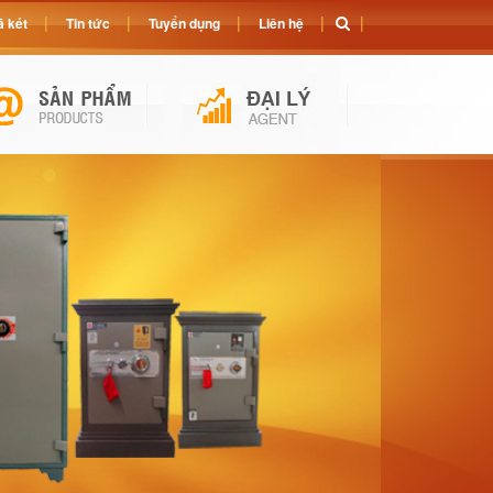
 két
Tin tức
Tuyển dụng
Liên hệ