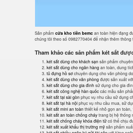
Sản phẩm
cửa kho tiền bemc
an toàn hiện đạng đư
chúng tôi theo số 0982770404 để nhận thêm thông t
Tham khảo các sản phẩm két sắt được 
két sắt dùng cho khách sạn
sản phẩm chuyên
két sắt dùng cho ngân hàng
an toàn, dung tíc
tủ đựng hồ sơ
chuyên dụng cho văn phòng do
két sắt dùng cho văn phòng
được sản xuất với
két sắt dùng cho gia đình
sử dụng cho gia đình
két sắt công nghệ hàn quốc
các mẫu sản phẩm
két sắt tại sài gòn
phục vụ nhu cầu sử dụng ch
két sắt tại hà nội
phục vụ nhu cầu mua, sử dụng
két sắt mini an toàn
thiết kế nhỏ gọn an toàn,
két sắt an toàn chống cháy
trang bị hệ thống
két sắt chống cháy khóa điện tử
có thể chịu đ
két sắt xuất khẩu thị trường mỹ
sản phẩm xuất
két sắt nhiều ngăn ký gửi tài sản
với từng ngăn