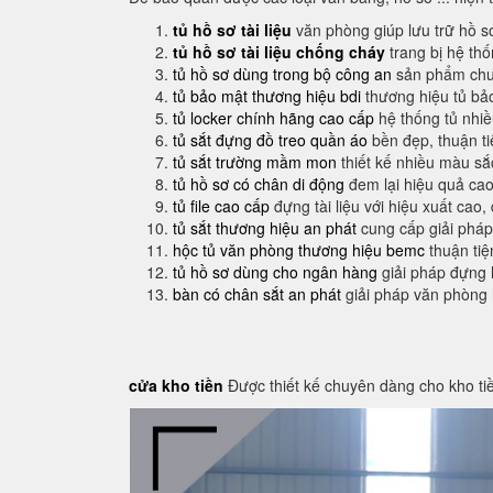
tủ hồ sơ tài liệu
văn phòng giúp lưu trữ hồ s
tủ hồ sơ tài liệu chống cháy
trang bị hệ th
tủ hồ sơ dùng trong bộ công an
sản phẩm chuy
tủ bảo mật thương hiệu bdi
thương hiệu tủ bả
tủ locker chính hãng cao cấp
hệ thống tủ nhi
tủ sắt đựng đồ treo quần áo
bền đẹp, thuận t
tủ sắt trường mầm mon
thiết kế nhiều màu sắ
tủ hồ sơ có chân di động
đem lại hiệu quả cao
tủ file cao cấp
đựng tài liệu với hiệu xuất cao,
tủ sắt thương hiệu an phát
cung cấp giải pháp
hộc tủ văn phòng thương hiệu bemc
thuận tiệ
tủ hồ sơ dùng cho ngân hàng
giải pháp đựng 
bàn có chân sắt an phát
giải pháp văn phòng
cửa kho tiền
Được thiết kế chuyên dàng cho kho ti