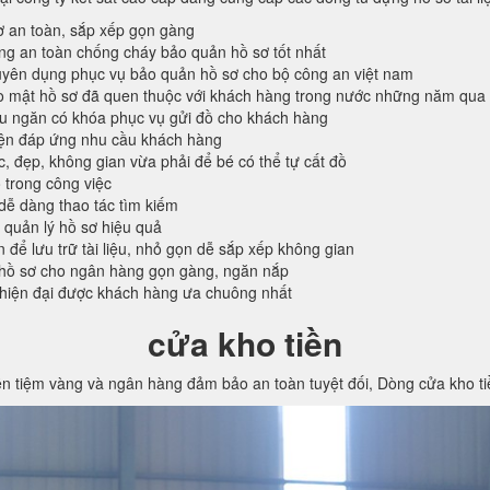
ơ an toàn, sắp xếp gọn gàng
ống an toàn chống cháy bảo quản hồ sơ tốt nhất
ên dụng phục vụ bảo quản hồ sơ cho bộ công an việt nam
o mật hồ sơ đã quen thuộc với khách hàng trong nước những năm qua
ều ngăn có khóa phục vụ gửi đồ cho khách hàng
iện đáp ứng nhu cầu khách hàng
c, đẹp, không gian vừa phải để bé có thể tự cất đồ
 trong công việc
 dễ dàng thao tác tìm kiếm
 quản lý hồ sơ hiệu quả
n để lưu trữ tài liệu, nhỏ gọn dễ sắp xếp không gian
hồ sơ cho ngân hàng gọn gàng, ngăn nắp
 hiện đại được khách hàng ưa chuông nhất
cửa kho tiền
ền tiệm vàng và ngân hàng đảm bảo an toàn tuyệt đối, Dòng cửa kho t