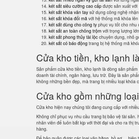
két sắt siêu cường cao cấp
được sản xuất với
két sắt khóa vân tay
sử dụng công nghệ nhận 
két sắt khóa đổi mã
với hệ thống mã khóa lên
két sắt dùng cho công ty
phục vụ tốt cho nhu 
két sắt an toàn chông trộm
với trọng lượng lớ
két sắt phong thủy tài lộc
chuyên dụng, nhỏ gọ
két sắt có báo động
trang bị hệ thống mã khó
Cửa kho tiền, kho lạnh l
Sản phẩm cửa kho tiền, kho lạnh là dòng sản phẩm m
doanh tài chính, ngân hàng, lưu trữ. Đây là sản p
không những bền đẹp, mà trang bị nhiều loại khóa 
Cửa kho gồm những loạ
Cửa kho hiện nay chúng tôi đang cung cấp với nhiều
Không chỉ phục vụ nhu cầu trang bị bảo vệ tài sản.
nhân viên để luôn bắt kịp với thời đại và cho ra th
hàng.
Để bảo quản được các loại văn bằng, hồ sơ ... hiện 