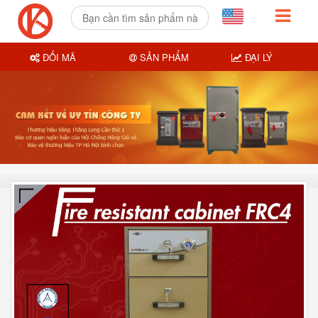
ĐỔI MÃ
SẢN PHẨM
ĐẠI LÝ