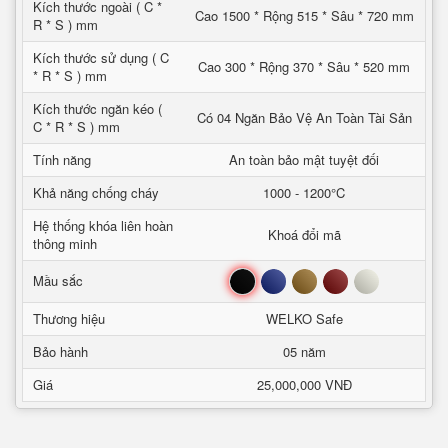
Kích thước ngoài ( C *
Cao 1500 * Rộng 515 * Sâu * 720 mm
R * S ) mm
Kích thước sử dụng ( C
Cao 300 * Rộng 370 * Sâu * 520 mm
* R * S ) mm
Kích thước ngăn kéo (
Có 04 Ngăn Bảo Vệ An Toàn Tài Sản
C * R * S ) mm
Tính năng
An toàn bảo mật tuyệt đối
Khả năng chống cháy
1000 - 1200°C
Hệ thống khóa liên hoàn
Khoá đổi mã
thông minh
Đen
Xanh
Nâu
Đỏ
Trắng
Mầu sắc
Thương hiệu
WELKO Safe
Bảo hành
05 năm
Giá
25,000,000 VNĐ