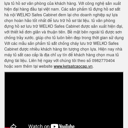
lựa tủ hồ sơ văn phòng của khách hàng. Với công nghệ sản xuất
hiện đại hàng đầu tại việt nam. Các sản phẩm tủ đựng hồ sơ sắt
hà nội WELKO Safes Cabinet đem lại cho doanh nghiệp sự lựa
chọn hoàn hảo tốt nhất để lưu trữ hồ sơ tài liệu. tủ văn phòng
đựng hồ sơ lưu trữ WELKO Safes Cabinet được sản xuất hiện đại,
với thiết kế đơn giản và thuận tiên. Bề mặt bên ngoài tủ được sơn
chống trầy xước. giúp cho tủ luôn bền đẹp trong thời gian sử dụng
Với các mẫu sản phẩm tủ sắt chống cháy lưu trữ WELKO Safes
Cabinet được nhiều khách hàng tin tượng chọn lựa. Hiện nay nhà
máy tủ sắt cao cấp là địa chỉ uy tín để khách hàng chọn mua tủ
đựng tài liệu. Liên hệ ngay với chúng tôi theo số 0982770404
hoặc xem thêm tại website
www.ketsatcaocap.vn
.