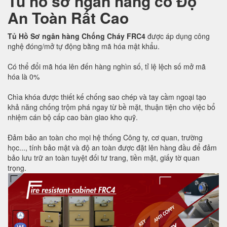
Tủ hồ sơ ngân hàng có Độ
An Toàn Rất Cao
Tủ Hồ Sơ ngân hàng Chống Cháy FRC4
được áp dụng công
nghệ đóng/mở tự động bằng mã hóa mật khẩu.
Có thể đổi mã hóa lên đến hàng nghìn số, tỉ lệ lệch số mở mã
hóa là 0%
Chìa khóa được thiết kế chống sao chép và tay cầm ngoại tạo
khả năng chống trộm phá ngay từ bề mặt, thuận tiện cho việc bổ
nhiệm cán bộ cấp cao bàn giao kho quỹ.
Đảm bảo an toàn cho mọi hệ thống Công ty, cơ quan, trường
học..., tính bảo mật và độ an toàn được đặt lên hàng đầu để đảm
bảo lưu trữ an toàn tuyệt đối tư trang, tiền mặt, giấy tờ quan
trọng.