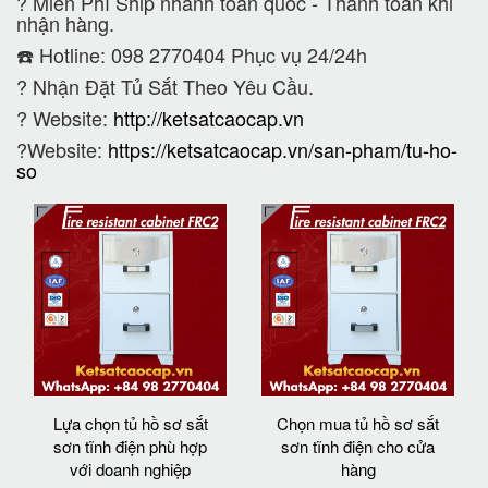
?
Miễn Phí Ship nhanh toàn quốc - Thanh toán khi
nhận hàng.
☎️ Hotline: 098 2770404 Phục vụ 24/24h
?
Nhận Đặt Tủ Sắt Theo Yêu Cầu.
? Website:
http://ketsatcaocap.vn
?Website:
https://ketsatcaocap.vn/san-pham/tu-ho-
so
Lựa chọn tủ hồ sơ sắt
Chọn mua tủ hồ sơ sắt
sơn tĩnh điện phù hợp
sơn tĩnh điện cho cửa
với doanh nghiệp
hàng