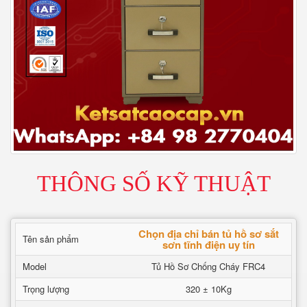
THÔNG SỐ KỸ THUẬT
Chọn địa chỉ bán tủ hồ sơ sắt
Tên sản phẩm
sơn tĩnh điện uy tín
Model
Tủ Hồ Sơ Chống Cháy FRC4
Trọng lượng
320 ± 10Kg