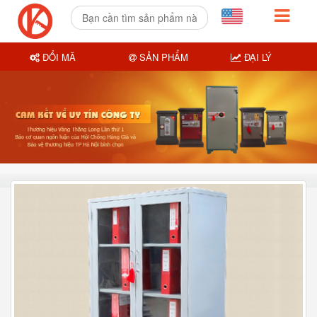
ĐỔI MÃ
SẢN PHẨM
ĐẠI LÝ