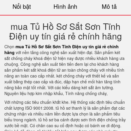
Nổi bật
Hình ảnh
Mô tả
mua Tủ Hồ Sơ Sắt Sơn Tĩnh
Điện uy tín giá rẻ chính hãng
Chọn
mua Tủ Hồ Sơ Sắt Sơn Tĩnh Điện uy tín giá rẻ chính
hãng
với nền tảng công nghệ sản xuất hiện đại. Sản phẩm két
sắt chống cháy khoá điện tử hiện nay được nhiều khách hàng ưa
chuộng. Công nghệ sản xuất tiên tiến đem lại cho khách hàng
sản phẩm két sắt khoá điện tử an toàn chông cháy với nhiều tính
năng an toàn cao cấp nhất. két chống cháy với thiết kế và sản
xuất bằng thép cao cấp và đúc, dập hạn chế mối hàn tăng tính
năng bảo mật tốt nhất. Với các kiểu dáng két sắt âm tường.
Nguyên liệu hợp kim nhập khẩu, Tính năng chống cháy,
Với những các tiêu chuẩn khắt khe. Hệ thống xác định tiêu chuẩn
chất lượng ISO 9001:2008. tủ hồ sơ thanh lý là sản phẩm đạt các
chứng nhận và nhiều năm liền được lựa chọn là sản phẩm tiêu
biểu trong ngành. tủ hồ sơ ba cánh được sơn tĩnh điện chống trầy
xước bề mặt. Có chân cao su cố định hoặc có bánh xe di động.