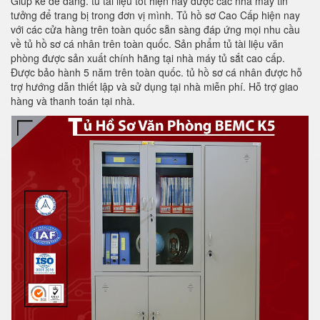
Giúp kê dễ dàng. tủ tài liệu tốt hiện nay được các nhà máy tin
tưởng để trang bị trong đơn vị mình. Tủ hồ sơ Cao Cấp hiện nay
với các cửa hàng trên toàn quốc sẵn sàng đáp ứng mọi nhu cầu
về tủ hồ sơ cá nhân trên toàn quốc. Sản phẩm tủ tài liệu văn
phòng được sản xuất chính hãng tại nhà máy tủ sắt cao cấp.
Được bảo hành 5 năm trên toàn quốc. tủ hồ sơ cá nhân được hỗ
trợ hướng dẫn thiết lập và sử dụng tại nhà miễn phí. Hỗ trợ giao
hàng và thanh toán tại nhà.