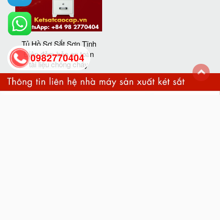
Tủ Hồ Sơ Sắt Sơn Tĩnh
Điện đảm bảo an toàn
0982770404
tài liệu chống cháy
back
to
top