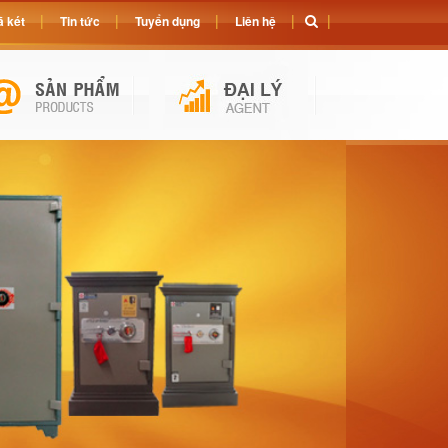
 két
Tin tức
Tuyển dụng
Liên hệ