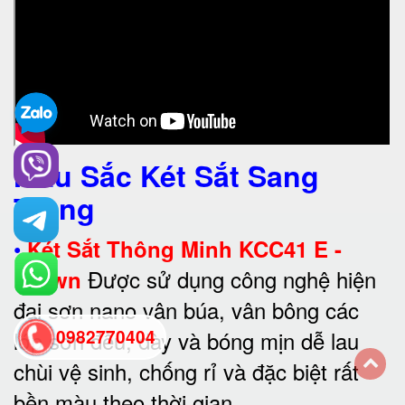
Màu Sắc Két Sắt Sang
Trọng
•
Két Sắt Thông Minh KCC41 E -
Được sử dụng công nghệ hiện
Brown
đại sơn nano vân búa, vân bông các
lớp sơn đều, dày và bóng mịn dễ lau
0982770404
chùi vệ sinh, chống rỉ và đặc biệt rất
back
bền màu theo thời gian.