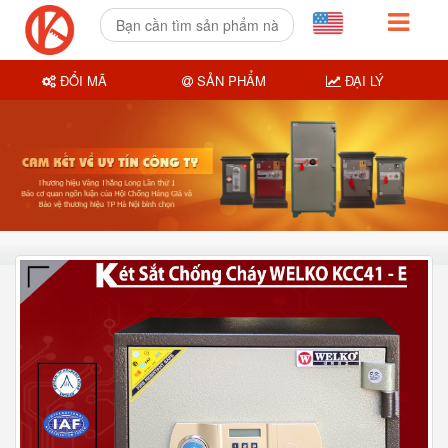
ĐỔI MÃ
SẢN PHẨM
ĐẠI LÝ