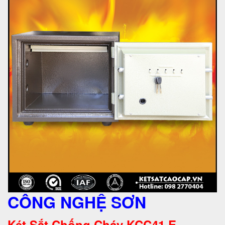
CÔNG NGHỆ SƠN
Két Sắt Chống Cháy KCC41 E -