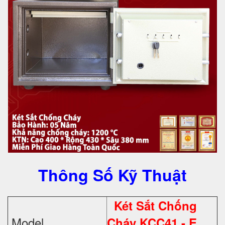
Thông Số Kỹ Thuật
Két Sắt Chống
Model
Cháy KCC41 - E