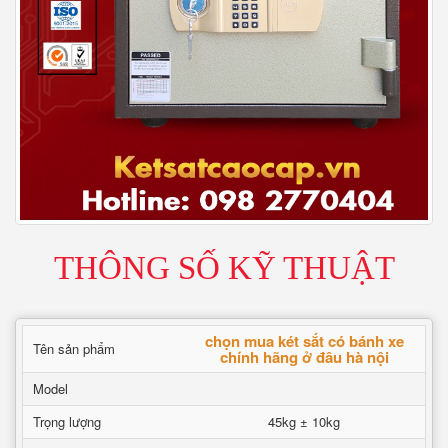
THÔNG SỐ KỸ THUẬT
chọn mua két sắt có bánh xe
Tên sản phẩm
chính hãng ở đâu hà nội
Model
Trọng lượng
45kg ± 10kg