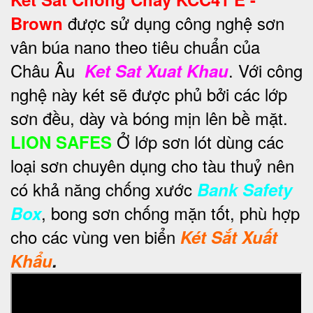
được sử dụng công nghệ sơn
Brown
vân búa nano theo tiêu chuẩn của
Châu Âu
. Với công
Ket Sat Xuat Khau
nghệ này két sẽ được phủ bởi các lớp
sơn đều, dày và bóng mịn lên bề mặt.
Ở lớp sơn lót dùng các
LION SAFES
loại sơn chuyên dụng cho tàu thuỷ nên
có khả năng chống xước
Bank Safety
, bong sơn chống mặn tốt, phù hợp
Box
cho các vùng ven biển
Két Sắt Xuất
Khẩu
.