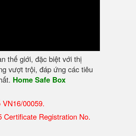
hế giới, đặc biệt với thị
g vượt trội, đáp ứng các tiêu
hất.
Home Safe Box
ố VN16/00059.
Certificate Registration No.