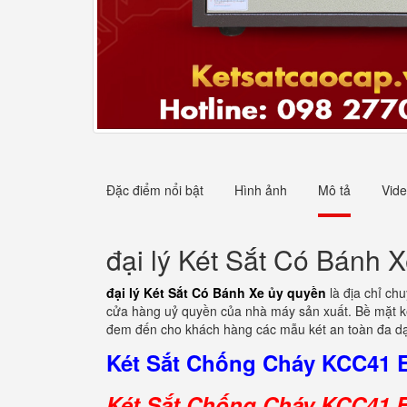
Đặc điểm nổi bật
Hình ảnh
Mô tả
Vid
đại lý Két Sắt Có Bánh 
đại lý Két Sắt Có Bánh Xe ủy quyền
là địa chỉ ch
cửa hàng uỷ quyền của nhà máy sản xuất. Bề mặt ké
đem đến cho khách hàng các mẫu két an toàn đa dạ
Két Sắt Chống Cháy KCC41 
Két Sắt Chống Cháy KCC41 E