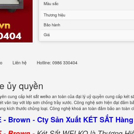
Mầu sắc
Thương hiệu
Bảo hành
Giá
eo
Liên hệ
Hotline: 0986 330404
Xe ủy quyền
uyên cung cấp két sắt welko an toàn của đại lý uỷ quyền cung cấp két s
t vân tay với lớp sơn chống trầy xước. Công nghệ sơn hiện đại đảm b
ng kích thước chủng loại. Công nghệ khoá an toàn đảm bảo an toàn 
E - Brown
Cty Sản Xuất KÉT SẮT Hàng
-
 - Brown -
Két Sắt WELKO là Thương Hiệ