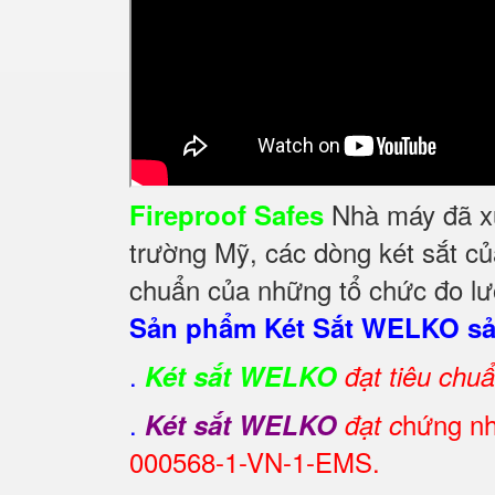
Nhà máy đã xuấ
Fireproof Safes
trường Mỹ, các dòng két sắt củ
chuẩn của những tổ chức đo lườ
Sản phẩm Két Sắt WELKO sản
.
Két sắt WELKO
đạt tiêu chu
.
hứng nh
Két sắt WELKO
đạt c
000568-1-VN-1-EMS.