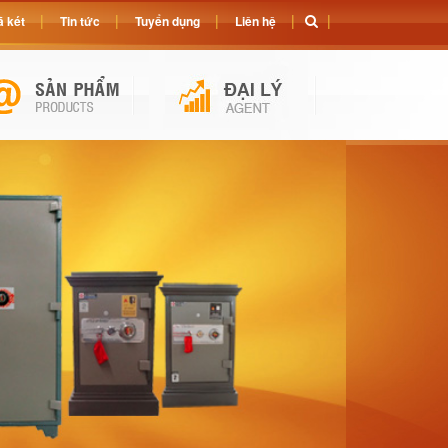
 két
Tin tức
Tuyển dụng
Liên hệ