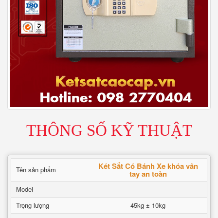
THÔNG SỐ KỸ THUẬT
Két Sắt Có Bánh Xe khóa vân
Tên sản phẩm
tay an toàn
Model
Trọng lượng
45kg ± 10kg