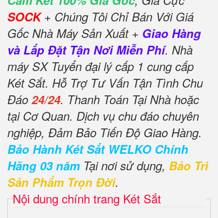
Cam Kết 100% Giá Gốc
, Giá Cực
SOCK
+ Chúng Tôi Chỉ Bán Với Giá
Gốc Nhà Máy Sản Xuất +
Giao Hàng
và Lắp Đặt Tận Nơi Miễn Phí
. Nhà
máy SX Tuyển đại lý cấp 1 cung cấp
Két Sắt. Hỗ Trợ Tư Vấn Tận Tình Chu
Đáo
24/24
. Thanh Toán Tại Nhà hoặc
tại Cơ Quan. Dịch vụ chu đáo chuyên
nghiệp, Đảm Bảo Tiến Độ Giao Hàng.
Bảo Hành Két Sắt WELKO Chính
Hãng 03 năm
Tại nơi sử dụng,
Bảo Trì
Sản Phẩm Trọn Đời
.
Nội dung chính trang Két Sắt