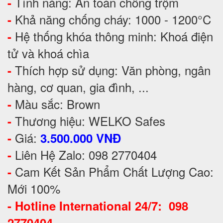
Tính năng: An toàn chống trộm
-
Khả năng chống cháy: 1000 - 1200°C
-
Hệ thống khóa thông minh: Khoá điện
-
tử và khoá chìa
Thích hợp sử dụng: Văn phòng, ngân
-
hàng, cơ quan, gia đình, ...
Màu sắc: Brown
-
Thương hiệu: WELKO Safes
-
Giá:
-
3.500.000 VNĐ
Liên Hệ Zalo: 098 2770404
-
Cam Kết Sản Phẩm Chất Lượng Cao:
-
Mới 100%
-
Hotline International 24/7: 098
2770404