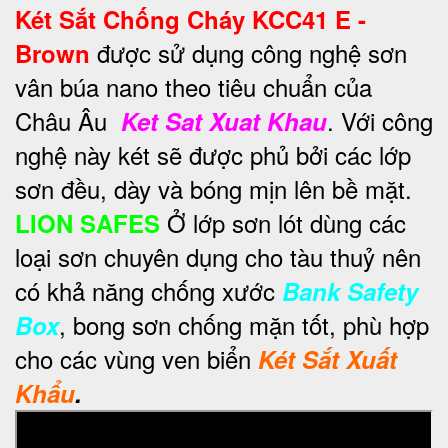
Két Sắt Chống Cháy KCC41 E -
được sử dụng công nghệ sơn
Brown
vân búa nano theo tiêu chuẩn của
Châu Âu
. Với công
Ket Sat Xuat Khau
nghệ này két sẽ được phủ bởi các lớp
sơn đều, dày và bóng mịn lên bề mặt.
Ở lớp sơn lót dùng các
LION SAFES
loại sơn chuyên dụng cho tàu thuỷ nên
có khả năng chống xước
Bank Safety
, bong sơn chống mặn tốt, phù hợp
Box
cho các vùng ven biển
Két Sắt Xuất
Khẩu
.