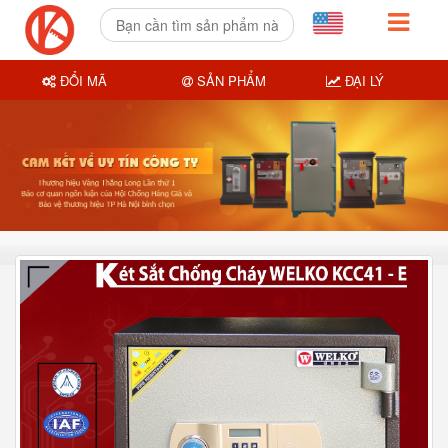
ĐỔI MÃ
SẢN PHẨM
ĐẠI LÝ