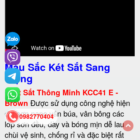
Màu Sắc Két Sắt Sang
Trọng
•
Két Sắt Thông Minh KCC41 E -
Được sử dụng công nghệ hiện
Brown
đại sơn nano vân búa, vân bông các
0982770404
lớp sơn đều, dày và bóng mịn dễ lau
chùi vệ sinh, chống rỉ và đặc biệt rất
back