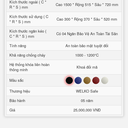
Kích thước ngoài ( C *
Cao 1500 * Rộng 515 * Sâu * 720 mm
R * S ) mm
Kích thước sử dụng ( C
Cao 300 * Rộng 370 * Sâu * 520 mm
* R * S ) mm
Kích thước ngăn kéo (
Có 04 Ngăn Bảo Vệ An Toàn Tài Sản
C * R * S ) mm
Tính năng
An toàn bảo mật tuyệt đối
Khả năng chống cháy
1000 - 1200°C
Hệ thống khóa liên hoàn
Khoá đổi mã
thông minh
Đen
Xanh
Nâu
Đỏ
Trắng
Mầu sắc
Thương hiệu
WELKO Safe
Bảo hành
05 năm
Giá
25,000,000 VNĐ