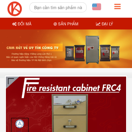
ĐỔI MÃ
SẢN PHẨM
ĐẠI LÝ