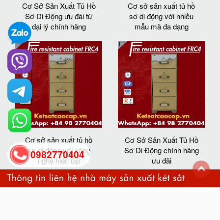
Cơ Sở Sản Xuất Tủ Hồ
Cơ sở sản xuất tủ hồ
Sơ Di Động ưu đãi từ
sơ di động với nhiều
đại lý chính hãng
mẫu mã đa dạng
Cơ sở sản xuất tủ hồ
Cơ Sở Sản Xuất Tủ Hồ
sơ di động với công
Sơ Di Động chính hãng
0982770404
nghệ hiện đại
ưu đãi
back
to
top