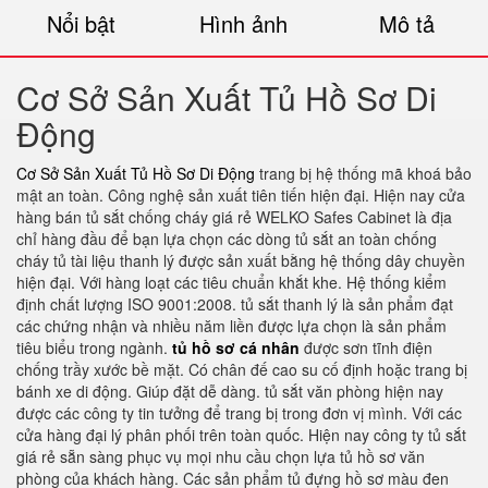
Nổi bật
Hình ảnh
Mô tả
Cơ Sở Sản Xuất Tủ Hồ Sơ Di
Động
Cơ Sở Sản Xuất Tủ Hồ Sơ Di Động
trang bị hệ thống mã khoá bảo
mật an toàn. Công nghệ sản xuất tiên tiến hiện đại. Hiện nay cửa
hàng bán tủ sắt chống cháy giá rẻ WELKO Safes Cabinet là địa
chỉ hàng đầu để bạn lựa chọn các dòng tủ sắt an toàn chống
cháy tủ tài liệu thanh lý được sản xuất bằng hệ thống dây chuyền
hiện đại. Với hàng loạt các tiêu chuẩn khắt khe. Hệ thống kiểm
định chất lượng ISO 9001:2008. tủ sắt thanh lý là sản phẩm đạt
các chứng nhận và nhiều năm liền được lựa chọn là sản phẩm
tiêu biểu trong ngành.
tủ hồ sơ cá nhân
được sơn tĩnh điện
chống trầy xước bề mặt. Có chân đế cao su cố định hoặc trang bị
bánh xe di động. Giúp đặt dễ dàng. tủ sắt văn phòng hiện nay
được các công ty tin tưởng để trang bị trong đơn vị mình. Với các
cửa hàng đại lý phân phối trên toàn quốc. Hiện nay công ty tủ sắt
giá rẻ sẵn sàng phục vụ mọi nhu cầu chọn lựa tủ hồ sơ văn
phòng của khách hàng. Các sản phẩm tủ đựng hồ sơ màu đen