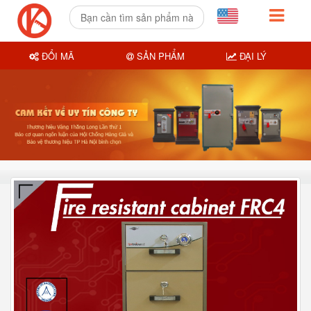
ĐỔI MÃ
SẢN PHẨM
ĐẠI LÝ