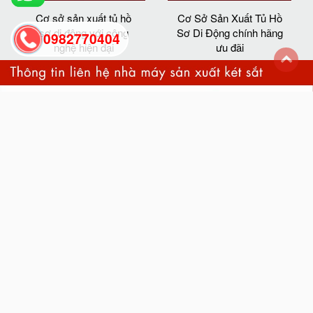
Cơ sở sản xuất tủ hồ
Cơ Sở Sản Xuất Tủ Hồ
sơ di động với công
Sơ Di Động chính hãng
0982770404
nghệ hiện đại
ưu đãi
back
to
top