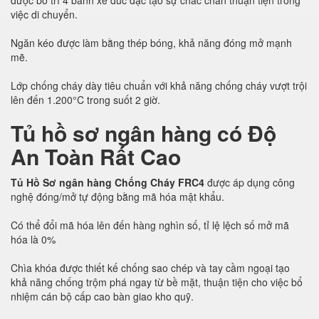
được bố trí 4 bánh xe đúc đặc tạo sự chắc chắn thuận tiện trong
việc di chuyển.
Ngăn kéo được làm bằng thép bóng, khả năng đóng mở mạnh
mẽ.
Lớp chống cháy dày tiêu chuẩn với khả năng chống cháy vượt trội
lên đến 1.200°C trong suốt 2 giờ.
Tủ hồ sơ ngân hàng có Độ
An Toàn Rất Cao
Tủ Hồ Sơ ngân hàng Chống Cháy FRC4
được áp dụng công
nghệ đóng/mở tự động bằng mã hóa mật khẩu.
Có thể đổi mã hóa lên đến hàng nghìn số, tỉ lệ lệch số mở mã
hóa là 0%
Chìa khóa được thiết kế chống sao chép và tay cầm ngoại tạo
khả năng chống trộm phá ngay từ bề mặt, thuận tiện cho việc bổ
nhiệm cán bộ cấp cao bàn giao kho quỹ.