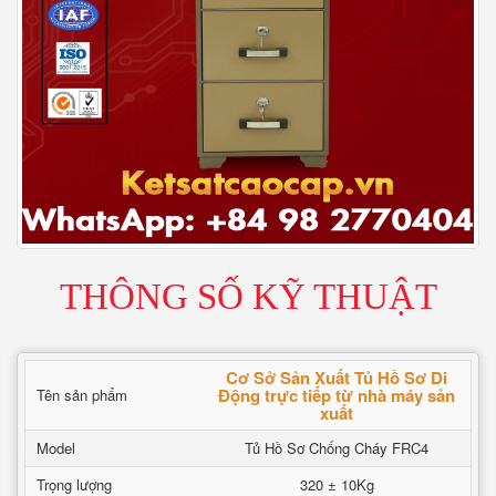
THÔNG SỐ KỸ THUẬT
Cơ Sở Sản Xuất Tủ Hồ Sơ Di
Động trực tiếp từ nhà máy sản
Tên sản phẩm
xuất
Model
Tủ Hồ Sơ Chống Cháy FRC4
Trọng lượng
320 ± 10Kg