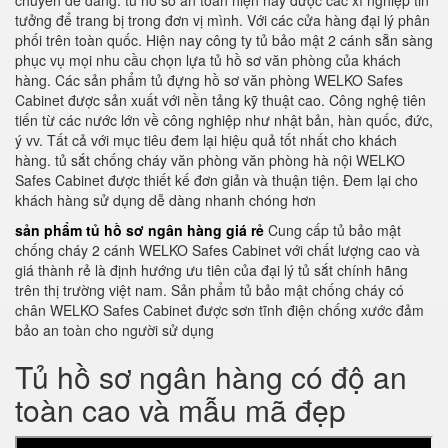
chuyển dễ dàng. tủ hồ sơ an toàn hiện nay được các xí nghiệp tin
tưởng để trang bị trong đơn vị mình. Với các cửa hàng đại lý phân
phối trên toàn quốc. Hiện nay công ty tủ bảo mật 2 cánh sẵn sàng
phục vụ mọi nhu cầu chọn lựa tủ hồ sơ văn phòng của khách
hàng. Các sản phẩm tủ đựng hồ sơ văn phòng WELKO Safes
Cabinet được sản xuất với nền tảng kỹ thuật cao. Công nghệ tiên
tiến từ các nước lớn về công nghiệp như nhật bản, hàn quốc, đức,
ý vv. Tất cả với mục tiêu đem lại hiệu quả tốt nhất cho khách
hàng. tủ sắt chống cháy văn phòng văn phòng hà nội WELKO
Safes Cabinet được thiết kế đơn giản và thuận tiện. Đem lại cho
khách hàng sử dụng dễ dàng nhanh chóng hơn
sản phẩm tủ hồ sơ ngân hàng giá rẻ
Cung cấp tủ bảo mật
chống cháy 2 cánh WELKO Safes Cabinet với chất lượng cao và
giá thành rẻ là định hướng ưu tiên của đại lý tủ sắt chính hãng
trên thị trường việt nam. Sản phẩm tủ bảo mật chống cháy có
chân WELKO Safes Cabinet được sơn tĩnh điện chống xước đảm
bảo an toàn cho người sử dụng
Tủ hồ sơ ngân hàng có độ an
toàn cao và mẫu mã đẹp