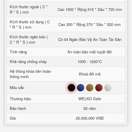
Kích thước ngoài ( C *
Cao 1500 * Rộng 515 * Sâu * 720 mm
R * S ) mm
Kích thước sử dụng ( C
Cao 300 * Rộng 370 * Sâu * 520 mm
* R * S ) mm
Kích thước ngăn kéo (
Có 04 Ngăn Bảo Vệ An Toàn Tài Sản
C * R * S ) mm
Tính năng
An toàn bảo mật tuyệt đối
Khả năng chống cháy
1000 - 1200°C
Hệ thống khóa liên hoàn
Khoá đổi mã
thông minh
Đen
Xanh
Nâu
Đỏ
Trắng
Mầu sắc
Thương hiệu
WELKO Safe
Bảo hành
05 năm
Giá
25,000,000 VNĐ