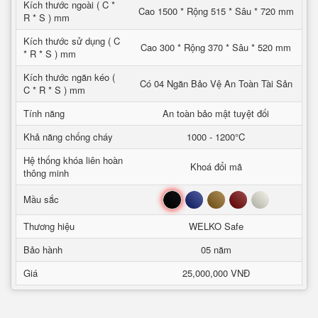
Kích thước ngoài ( C *
Cao 1500 * Rộng 515 * Sâu * 720 mm
R * S ) mm
Kích thước sử dụng ( C
Cao 300 * Rộng 370 * Sâu * 520 mm
* R * S ) mm
Kích thước ngăn kéo (
Có 04 Ngăn Bảo Vệ An Toàn Tài Sản
C * R * S ) mm
Tính năng
An toàn bảo mật tuyệt đối
Khả năng chống cháy
1000 - 1200°C
Hệ thống khóa liên hoàn
Khoá đổi mã
thông minh
Đen
Xanh
Nâu
Đỏ
Trắng
Mầu sắc
Thương hiệu
WELKO Safe
Bảo hành
05 năm
Giá
25,000,000 VNĐ