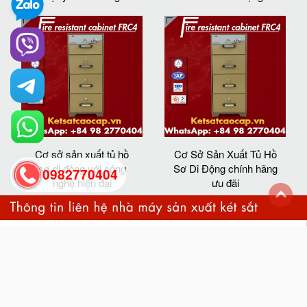
Cơ sở sản xuất tủ hồ
Cơ Sở Sản Xuất Tủ Hồ
sơ di động với công
Sơ Di Động chính hãng
0982770404
nghệ hiện đại
ưu đãi
back
to
top