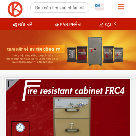
ĐỔI MÃ
SẢN PHẨM
ĐẠI LÝ