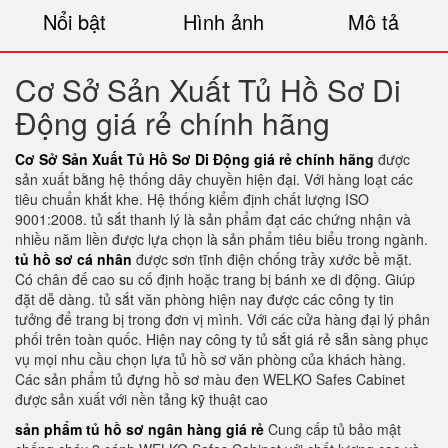
Nổi bật
Hình ảnh
Mô tả
Cơ Sở Sản Xuất Tủ Hồ Sơ Di
Động giá rẻ chính hãng
Cơ Sở Sản Xuất Tủ Hồ Sơ Di Động giá rẻ chính hãng
được
sản xuất bằng hệ thống dây chuyền hiện đại. Với hàng loạt các
tiêu chuẩn khắt khe. Hệ thống kiểm định chất lượng ISO
9001:2008. tủ sắt thanh lý là sản phẩm đạt các chứng nhận và
nhiều năm liền được lựa chọn là sản phẩm tiêu biểu trong ngành.
tủ hồ sơ cá nhân
được sơn tĩnh điện chống trầy xước bề mặt.
Có chân đế cao su cố định hoặc trang bị bánh xe di động. Giúp
đặt dễ dàng. tủ sắt văn phòng hiện nay được các công ty tin
tưởng để trang bị trong đơn vị mình. Với các cửa hàng đại lý phân
phối trên toàn quốc. Hiện nay công ty tủ sắt giá rẻ sẵn sàng phục
vụ mọi nhu cầu chọn lựa tủ hồ sơ văn phòng của khách hàng.
Các sản phẩm tủ đựng hồ sơ màu đen WELKO Safes Cabinet
được sản xuất với nền tảng kỹ thuật cao
sản phẩm tủ hồ sơ ngân hàng giá rẻ
Cung cấp tủ bảo mật