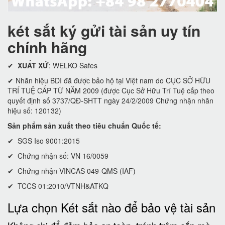
két sắt ký gửi tài sản uy tín
chính hãng
✔
XUẤT XỨ
: WELKO Safes
✔ Nhãn hiệu BDI đã được bảo hộ tại Việt nam do CỤC SỞ HỮU
TRÍ TUỆ CẤP TỪ NĂM 2009 (được Cục Sở Hữu Trí Tuệ cấp theo
quyết định số 3737/QĐ-SHTT ngày 24/2/2009 Chứng nhận nhãn
hiệu số: 120132)
Sản phẩm sản xuất theo tiêu chuẩn Quốc tế:
✔ SGS Iso 9001:2015
✔ Chứng nhận số: VN 16/0059
✔ Chứng nhận VINCAS 049-QMS (IAF)
✔ TCCS 01:2010/VTNH&ATKQ
Lựa chọn Két sắt nào để bảo vệ tài sản