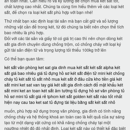
an toàn nhất. Cần hiểu rõ và kỹ lưỡng để chọn mua két sắt tốt,
chất lượng cao nhất. Chúng ta cùng tìm hiểu thêm về các loại két
sắt, để chọn ra loại két sắt phù hợp với bạn nhé!
Thứ nhất bạn xác định loại tài sản mà bạn cất giữ và số lượng
những vật cần để trong két, từ đó chúng ta biết nên chọn thể tích
bao nhiêu là phù hợp.
Đối với các tài sản và giấy tờ có giá trị cao thì nên chọn dòng két
sắt gia đình chuyên dùng chống trộm, có chống cháy với loại ký
gửi tài sản điện tử và trọng lượng tối thiểu 100kg trở lên
Có thể bạn quan tâm:
két sắt văn phòng
ket sat gia dinh
mua két sắt
két sắt alpha
két
sắt giá bao nhiêu
giá tủ đựng hồ sơ
két sắt điện tử mini
két chống
cháy
tủ két sắt
tủ sắt nhỏ
mua két sắt ở đâu
cửa kho tiền
giá két
sắt mini
ket sat van tay
giá két sắt gia đình
cách đổ mật khẩu két
sắt mini
ket an toan
két sắt âm tường
tủ đựng hồ sơ văn phòng
tủ
hồ sơ mini
tủ sắt giá rẻ tphcm
két sắt golden
két sắt nào tốt nhất
hiện nay
cau tao ket sat
tủ đựng tài liệu bằng sắt
két sắt nhỏ
muốn, phù hợp sử dụng trong văn phòng, gia đình có tính năng
chống cháy và hệ thống khoá an toàn cao là kết quả của sự sáng
tạo từ một dạng vật cứng có khả năng chống cháy tại một
ngưỡng nhiệt độ độ nhất định. Loại két sắt này có thiết kế đặc biệt