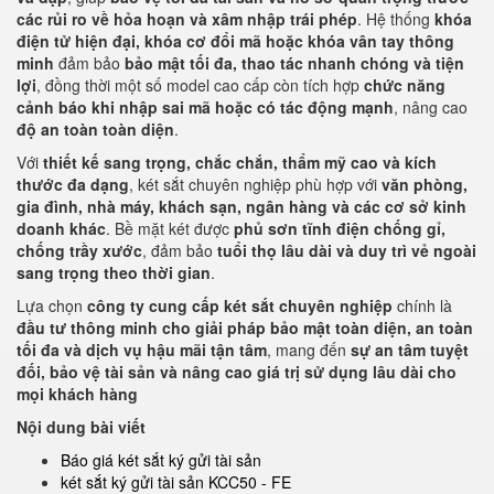
các rủi ro về hỏa hoạn và xâm nhập trái phép
. Hệ thống
khóa
điện tử hiện đại, khóa cơ đổi mã hoặc khóa vân tay thông
minh
đảm bảo
bảo mật tối đa, thao tác nhanh chóng và tiện
lợi
, đồng thời một số model cao cấp còn tích hợp
chức năng
cảnh báo khi nhập sai mã hoặc có tác động mạnh
, nâng cao
độ an toàn toàn diện
.
Với
thiết kế sang trọng, chắc chắn, thẩm mỹ cao và kích
thước đa dạng
, két sắt chuyên nghiệp phù hợp với
văn phòng,
gia đình, nhà máy, khách sạn, ngân hàng và các cơ sở kinh
doanh khác
. Bề mặt két được
phủ sơn tĩnh điện chống gỉ,
chống trầy xước
, đảm bảo
tuổi thọ lâu dài và duy trì vẻ ngoài
sang trọng theo thời gian
.
Lựa chọn
công ty cung cấp két sắt chuyên nghiệp
chính là
đầu tư thông minh cho giải pháp bảo mật toàn diện, an toàn
tối đa và dịch vụ hậu mãi tận tâm
, mang đến
sự an tâm tuyệt
đối, bảo vệ tài sản và nâng cao giá trị sử dụng lâu dài cho
mọi khách hàng
Nội dung bài viết
Báo giá két sắt ký gửi tài sản
két sắt ký gửi tài sản KCC50 - FE