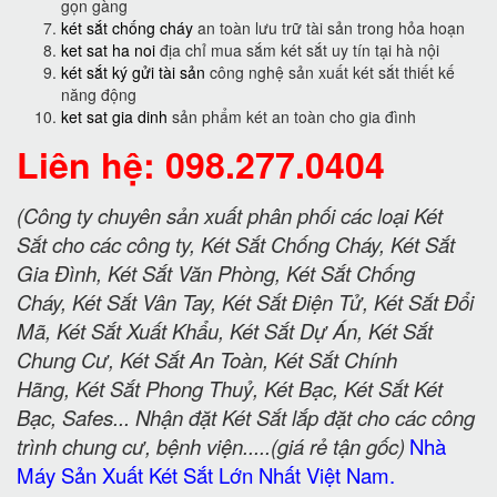
gọn gàng
két sắt chống cháy
an toàn lưu trữ tài sản trong hỏa hoạn
ket sat ha noi
địa chỉ mua sắm két sắt uy tín tại hà nội
két sắt ký gửi tài sản
công nghệ sản xuất két sắt thiết kế
năng động
ket sat gia dinh
sản phẩm két an toàn cho gia đình
Liên hệ: 098.277.0404
(Công ty chuyên sản xuất phân phối các loại Két
Sắt cho các công ty, Két Sắt Chống Cháy, Két Sắt
Gia Đình, Két Sắt Văn Phòng, Két Sắt Chống
Cháy, Két Sắt Vân Tay, Két Sắt Điện Tử, Két Sắt Đổi
Mã, Két Sắt Xuất Khẩu, Két Sắt Dự Án, Két Sắt
Chung Cư, Két Sắt An Toàn, Két Sắt Chính
Hãng, Két Sắt Phong Thuỷ, Két Bạc, Két Sắt Két
Bạc, Safes... Nhận đặt Két Sắt lắp đặt cho các công
trình chung cư, bệnh viện.....(giá rẻ tận gốc)
Nhà
Máy Sản Xuất Két Sắt Lớn Nhất Việt Nam.