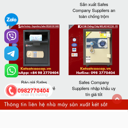
Sản xuất Safes
Company Suppliers an
toàn chống trộm
Báo giá Safes
Safes Company
Company Suppliers rẻ
Suppliers nhập khẩu uy
0982770404
nhất thị trường
tín giá tốt
back
to
top