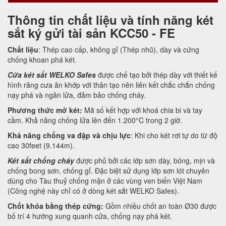
Thông tin chất liệu và tính năng két
sắt ký gửi tài sản KCC50 - FE
Chất liệu
: Thép cao cấp, không gỉ (Thép nhũ), dày và cứng
chống khoan phá két.
Cửa két sắt WELKO Safes
được chế tạo bởi thép dày với thiết kế
hình răng cưa ăn khớp với thân tạo nên liên kết chắc chắn chống
nạy phá và ngăn lửa, đảm bảo chống cháy.
Phương thức mở két:
Mã số kết hợp với khoá chia bi và tay
cầm. Khả năng chống lửa lên đến 1.200°C trong 2 giờ.
Khả năng chống va đập và chịu lực
: Khi cho két rơi tự do từ độ
cao 30feet (9.144m).
Két sắt chống cháy
được phủ bởi các lớp sơn dày, bóng, mịn và
chống bong sơn, chống gỉ. Đặc biệt sử dụng lớp sơn lót chuyên
dùng cho Tàu thuỷ chống mặn ở các vùng ven biển Việt Nam
(Công nghệ này chỉ có ở dòng két sắt WELKO Safes).
Chốt khóa bằng thép cứng:
Gồm nhiều chốt an toàn Ø30 được
bố trí 4 hướng xung quanh cửa, chống nạy phá két.