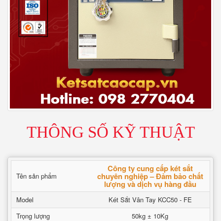
THÔNG SỐ KỸ THUẬT
Công ty cung cấp két sắt
chuyên nghiệp – Đảm bảo chất
Tên sản phẩm
lượng và dịch vụ hàng đầu
Model
Két Sắt Vân Tay KCC50 - FE
Trọng lượng
50kg ± 10Kg