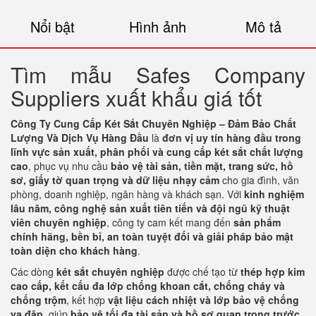
Nổi bật
Hình ảnh
Mô tả
Tìm mẫu Safes Company
Suppliers xuất khẩu giá tốt
Công Ty Cung Cấp Két Sắt Chuyên Nghiệp – Đảm Bảo Chất
Lượng Và Dịch Vụ Hàng Đầu
là
đơn vị uy tín hàng đầu trong
lĩnh vực sản xuất, phân phối và cung cấp két sắt chất lượng
cao
, phục vụ nhu cầu
bảo vệ tài sản, tiền mặt, trang sức, hồ
sơ, giấy tờ quan trọng và dữ liệu nhạy cảm
cho gia đình, văn
phòng, doanh nghiệp, ngân hàng và khách sạn. Với
kinh nghiệm
lâu năm, công nghệ sản xuất tiên tiến và đội ngũ kỹ thuật
viên chuyên nghiệp
, công ty cam kết mang đến
sản phẩm
chính hãng, bền bỉ, an toàn tuyệt đối và giải pháp bảo mật
toàn diện cho khách hàng
.
Các dòng
két sắt chuyên nghiệp
được chế tạo từ
thép hợp kim
cao cấp, kết cấu đa lớp chống khoan cắt, chống cháy và
chống trộm
, kết hợp
vật liệu cách nhiệt và lớp bảo vệ chống
va đập
, giúp
bảo vệ tối đa tài sản và hồ sơ quan trọng trước