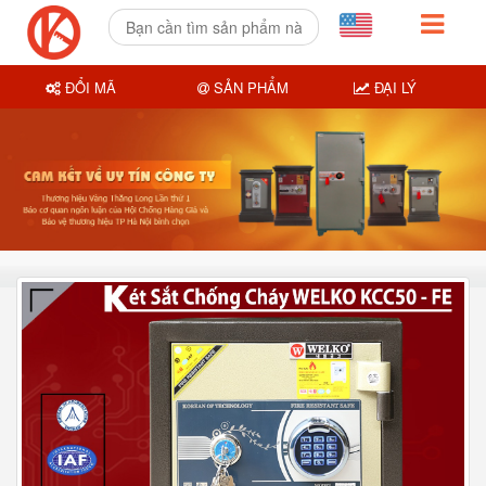
ĐỔI MÃ
SẢN PHẨM
ĐẠI LÝ