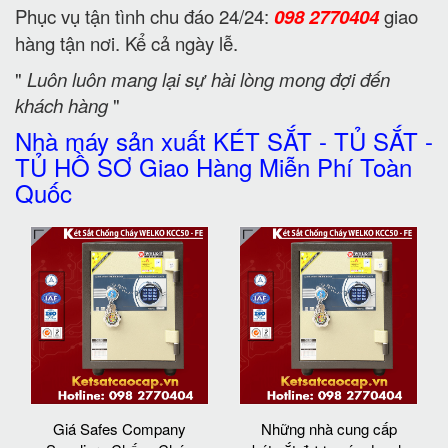
Phục vụ tận tình chu đáo 24/24:
098 2770404
giao
hàng tận nơi. Kể cả ngày lễ.
"
Luôn luôn mang lại sự hài lòng mong đợi đến
khách hàng
"
Nhà máy sản xuất KÉT SẮT - TỦ SẮT -
TỦ HỒ SƠ Giao Hàng Miễn Phí Toàn
Quốc
Giá Safes Company
Những nhà cung cấp