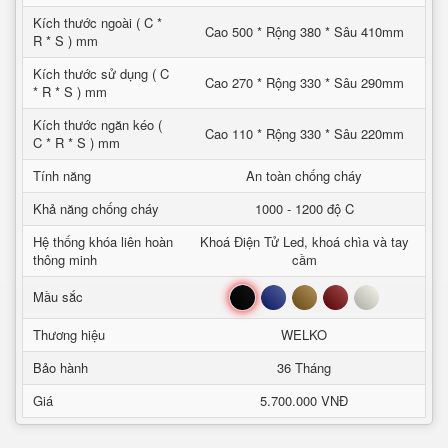
Kích thước ngoài ( C *
Cao 500 * Rộng 380 * Sâu 410mm
R * S ) mm
Kích thước sử dụng ( C
Cao 270 * Rộng 330 * Sâu 290mm
* R * S ) mm
Kích thước ngăn kéo (
Cao 110 * Rộng 330 * Sâu 220mm
C * R * S ) mm
Tính năng
An toàn chống cháy
Khả năng chống cháy
1000 - 1200 độ C
Hệ thống khóa liên hoàn
Khoá Điện Tử Led, khoá chìa và tay
thông minh
cầm
Đen
Xanh
Nâu
Đỏ
Trắng
Mầu sắc
Thương hiệu
WELKO
Bảo hành
36 Tháng
Giá
5.700.000 VNĐ