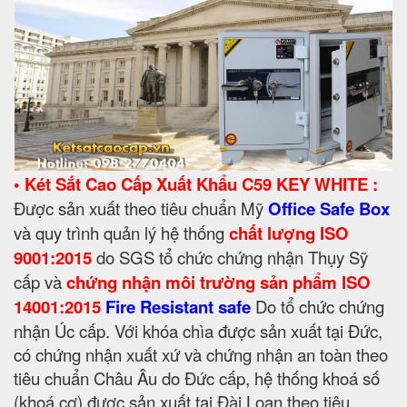
• Két Sắt Cao Cấp Xuất Khẩu C59 KEY WHITE :
Được sản xuất theo tiêu chuẩn Mỹ
Office Safe Box
và quy trình quản lý hệ thống
chất lượng ISO
9001:2015
do SGS tổ chức chứng nhận Thụy Sỹ
cấp và
chứng nhận môi trường sản phẩm ISO
14001
:2015
Fire Resistant safe
Do tổ chức chứng
nhận Úc cấp. Với khóa chìa được sản xuất tại Đức,
có chứng nhận xuất xứ và chứng nhận an toàn theo
tiêu chuẩn Châu Âu do Đức cấp, hệ thống khoá số
(khoá cơ) được sản xuất tại Đài Loan theo tiêu