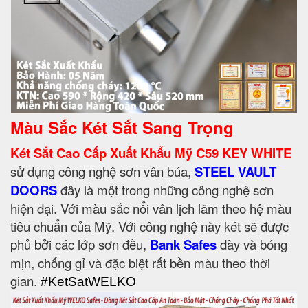
Màu Sắc Két Sắt Sang Trọng
Két Sắt Cao Cấp Xuất Khẩu Mỹ C59 KEY WHITE
sử dụng công nghệ sơn vân búa,
STEEL VAULT
DOORS
đây là một trong những công nghệ sơn
hiện đại. Với màu sắc nổi vân lịch lãm theo hệ màu
tiêu chuẩn của Mỹ. Với công nghệ này két sẽ được
phủ bởi các lớp sơn đều,
Bank Safes
dày và bóng
mịn, chống gỉ và đặc biệt rất bền màu theo thời
gian.
#KetSatWELKO