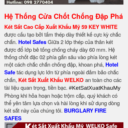
Hệ Thống Cửa Chốt Chống Đập Phá
Két Sắt Cao Cấp Xuất Khẩu Mỹ 59 KEY WHITE
được cấu tạo bởi tấm thép dày thiết kế cực kỳ chắc
chắn.
Hotel Safes
Giữa 2 lớp thép của thân két
được đổ lớp bê tống chống cháy dày 60 mm. Hệ
thống chốt đặc 02 phía gắn sâu vào phía lòng két
một cách chắc chắn chống đập, khoan phá,
Hotel
Safe
tác dụng lực lớn từ phía ngoài đảm bảo chắc
chắn,
Két Sắt Xuất Khẩu WELKO
an toàn cho các
tài liệu quan trọng, tiền bạc.
#KetSatXuatKhauMy
Phòng khi hỏa hoạn hoặc trộm cắp, quý khách có
thể yên tâm lựa chọn và hài lòng khi sử dụng dòng
két sắt này của chúng tôi.
BURGLARY FIRE
SAFES