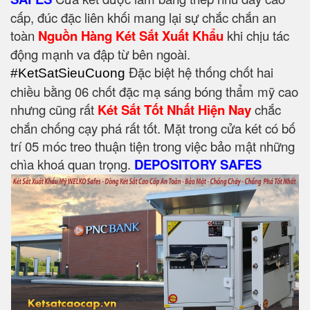
cấp, đúc đặc liên khối mang lại sự chắc chắn an
toàn
Nguồn Hàng Két Sắt Xuất Khẩu
khi chịu tác
động mạnh va đập từ bên ngoài.
Đặc biệt hệ thống chốt hai
#KetSatSieuCuong
chiều bằng 06 chốt đặc mạ sáng bóng thẩm mỹ cao
nhưng cũng rất
Két Sắt Tốt Nhất Hiện Nay
chắc
chắn chống cạy phá rất tốt. Mặt trong cửa két có bố
trí 05 móc treo thuận tiện trong việc bảo mật những
chìa khoá quan trọng.
DEPOSITORY SAFES