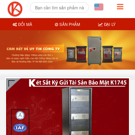
ĐỔI MÃ
SẢN PHẨM
ĐẠI LÝ