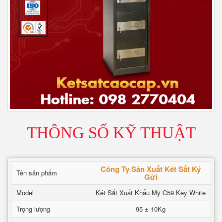
THÔNG SỐ KỸ THUẬT
Công Ty Sản Xuất Két Sắt Ký
Tên sản phẩm
Gửi
Model
Két Sắt Xuất Khẩu Mỹ C59 Key White
Trọng lượng
95 ± 10Kg