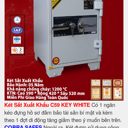
Két Sắt Xuất Khẩu C59 KEY WHITE
Có 1 ngăn
kéo đựng hồ sơ đảm bảo tài sản bí mật và kèm
theo 1 đợt di động tăng giảm theo ý muốn bên trên.
COBRA SAFES
Ngoài ra, Két được sử dụng công