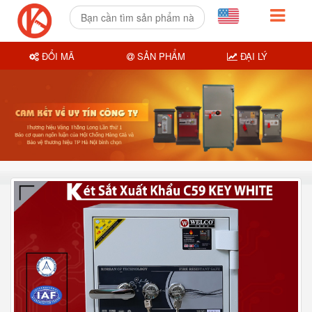
ĐỔI MÃ
SẢN PHẨM
ĐẠI LÝ