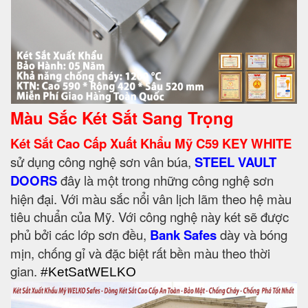
Màu Sắc Két Sắt Sang Trọng
Két Sắt Cao Cấp Xuất Khẩu Mỹ C59 KEY WHITE
sử dụng công nghệ sơn vân búa,
STEEL VAULT
DOORS
đây là một trong những công nghệ sơn
hiện đại. Với màu sắc nổi vân lịch lãm theo hệ màu
tiêu chuẩn của Mỹ. Với công nghệ này két sẽ được
phủ bởi các lớp sơn đều,
Bank Safes
dày và bóng
mịn, chống gỉ và đặc biệt rất bền màu theo thời
gian.
#KetSatWELKO