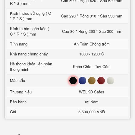
Cao 590 * Rộng 420 * Sâu 520 mm
R * S ) mm
Kích thước sử dụng ( C
Cao 290 * Rộng 310 * Sâu 330 mm
* R * S ) mm
Kích thước ngăn kéo (
Cao 80 * Rộng 260 * Sâu 300 mm
C * R * S ) mm
Tính năng
An Toàn Chống trộm
Khả năng chống cháy
1000 - 1200°C
Hệ thống khóa liên hoàn
Khóa Chìa - Tay Cầm
thông minh
Đen
Xanh
Nâu
Đỏ
Trắng
Mầu sắc
Thương hiệu
WELKO Safes
Bảo hành
05 Năm
Giá
5,500,000 VNĐ