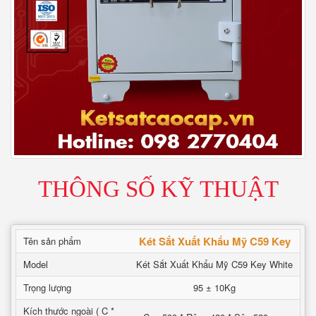
THÔNG SỐ KỸ THUẬT
Két Sắt Xuất Khẩu Mỹ C59 Key
Tên sản phẩm
Model
Két Sắt Xuất Khẩu Mỹ C59 Key White
Trọng lượng
95 ± 10Kg
Kích thước ngoài ( C *