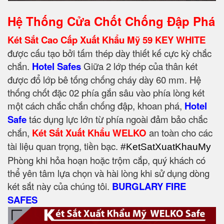
Hệ Thống Cửa Chốt Chống Đập Phá
Két Sắt Cao Cấp Xuất Khẩu Mỹ 59 KEY WHITE
được cấu tạo bởi tấm thép dày thiết kế cực kỳ chắc
chắn.
Hotel Safes
Giữa 2 lớp thép của thân két
được đổ lớp bê tống chống cháy dày 60 mm. Hệ
thống chốt đặc 02 phía gắn sâu vào phía lòng két
một cách chắc chắn chống đập, khoan phá,
Hotel
Safe
tác dụng lực lớn từ phía ngoài đảm bảo chắc
chắn,
Két Sắt Xuất Khẩu WELKO
an toàn cho các
tài liệu quan trọng, tiền bạc.
#KetSatXuatKhauMy
Phòng khi hỏa hoạn hoặc trộm cắp, quý khách có
thể yên tâm lựa chọn và hài lòng khi sử dụng dòng
két sắt này của chúng tôi.
BURGLARY FIRE
SAFES