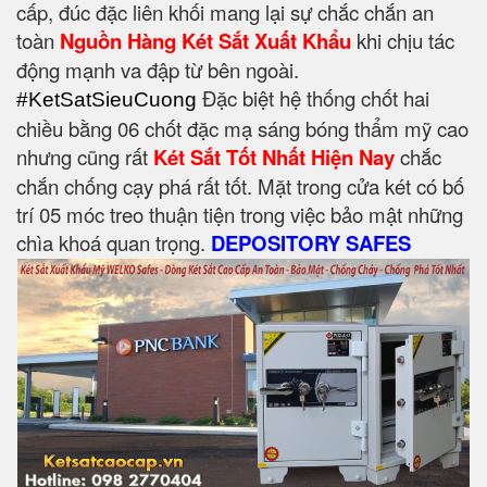
cấp, đúc đặc liên khối mang lại sự chắc chắn an
toàn
Nguồn Hàng Két Sắt Xuất Khẩu
khi chịu tác
động mạnh va đập từ bên ngoài.
Đặc biệt hệ thống chốt hai
#KetSatSieuCuong
chiều bằng 06 chốt đặc mạ sáng bóng thẩm mỹ cao
nhưng cũng rất
Két Sắt Tốt Nhất Hiện Nay
chắc
chắn chống cạy phá rất tốt. Mặt trong cửa két có bố
trí 05 móc treo thuận tiện trong việc bảo mật những
chìa khoá quan trọng.
DEPOSITORY SAFES