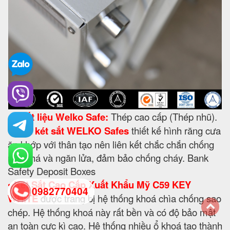
•
Chất liệu Welko Safe:
Thép cao cấp (Thép nhũ).
•
Cửa két sắt WELKO Safes
thiết kế hình răng cưa
ăn khớp với thân tạo nên liên kết chắc chắn chống
nạy phá và ngăn lửa, đảm bảo chống cháy. Bank
Safety Deposit Boxes
•
Két Sắt Cao Cấp Xuất Khẩu Mỹ C59 KEY
0982770404
WHITE
được trang bị hệ thống khoá chìa chống sao
chép. Hệ thống khoá này rất bền và có độ bảo mật
back
an toàn cực kì cao. Hệ thống nhiều ổ khoá tạo thành