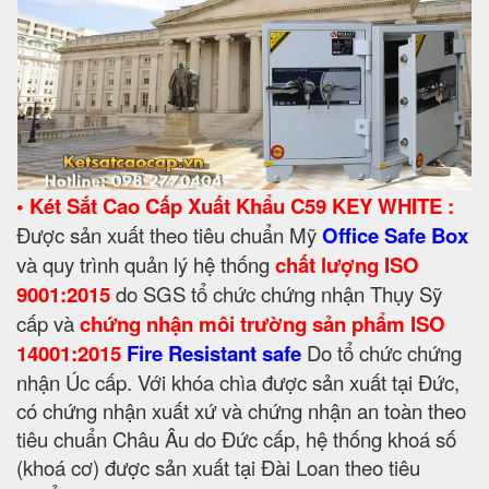
• Két Sắt Cao Cấp Xuất Khẩu C59 KEY WHITE :
Được sản xuất theo tiêu chuẩn Mỹ
Office Safe Box
và quy trình quản lý hệ thống
chất lượng ISO
9001:2015
do SGS tổ chức chứng nhận Thụy Sỹ
cấp và
chứng nhận môi trường sản phẩm ISO
14001
:2015
Fire Resistant safe
Do tổ chức chứng
nhận Úc cấp. Với khóa chìa được sản xuất tại Đức,
có chứng nhận xuất xứ và chứng nhận an toàn theo
tiêu chuẩn Châu Âu do Đức cấp, hệ thống khoá số
(khoá cơ) được sản xuất tại Đài Loan theo tiêu