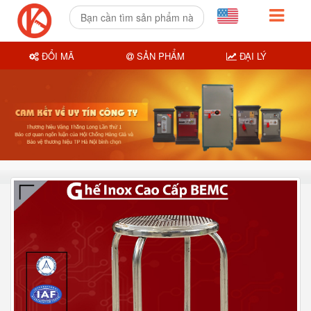
ĐỔI MÃ
SẢN PHẨM
ĐẠI LÝ