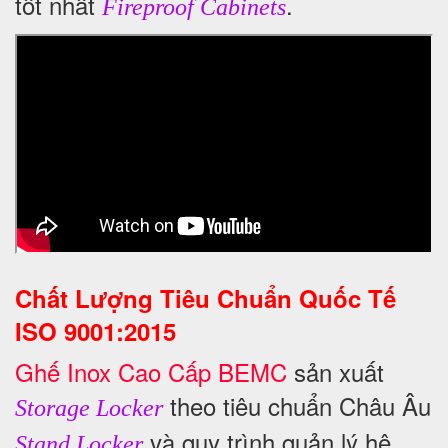
tốt nhất
.
Fireproof Cabinets
Chất Lượng Tiêu Chuẩn Quốc Tế
ISO 9001:2015
Ghế Inox Cao Cấp BEMC
sản xuất
theo tiêu chuẩn Châu Âu
Storage Locker
và quy trình quản lý hệ
Stand Locker