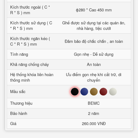
Kích thước ngoài ( C *
ϕ280 * Cao 450 mm
R * S ) mm
Kích thước sử dụng ( C
Ghế được sử dụng tại các quán ăn,
* R * S ) mm
nhà hàng, tiệc cưới
Kích thước ngăn kéo (
Đảm bảo độ chắc chắn , an toàn
C * R * S ) mm
Tính năng
Gọn nhẹ - Dễ sử dụng
Khả năng chống cháy
An toàn
Hệ thống khóa liên hoàn
Ưu điểm gọn nhẹ khi cất trữ, di
thông minh
chuyển
Đen
Xanh
Nâu
Đỏ
Trắng
Mầu sắc
Thương hiệu
BEMC
Bảo hành
2 năm
Giá
260.000 VNĐ