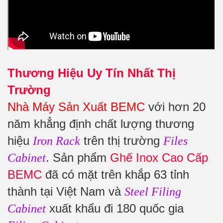
Thương Hiệu Uy Tín Nhất Thị
Trường
Nhà Máy Sản Xuất BEMC
với hơn 20
năm khẳng định chất lượng thương
hiệu
trên thị trường
Iron Rack
Files
. Sản phẩm
Ghế Inox Cao Cấp
Cabinet
BEMC
đã có mặt trên khắp 63 tỉnh
thành tại Việt Nam và
Steel Filing
xuất khẩu đi 180 quốc gia
Cabinet