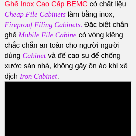
Ghế Inox Cao Cấp BEMC
có chất liệu
làm bằng inox,
Cheap File Cabinets
Đặc biệt chân
Fireproof Filing Cabinets
.
ghế
có vòng kiềng
Mobile File Cabine
chắc chắn an toàn cho người người
dùng
và đế cao su để chống
Cabinet
xước sàn nhà, không gây ồn ào khi xê
dịch
.
Iron Cabinet