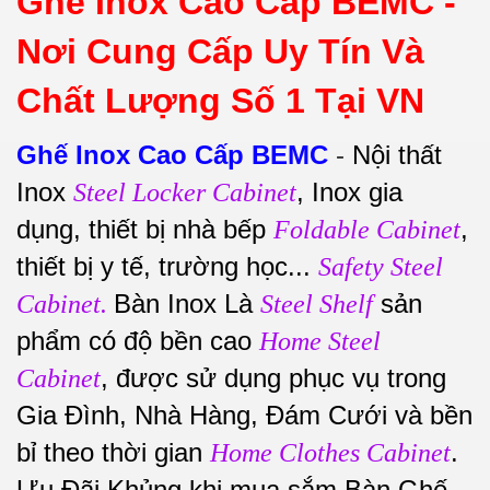
Ghế Inox Cao Cấp BEMC -
Nơi Cung Cấp Uy Tín Và
Chất Lượng Số 1 Tại VN
Ghế Inox Cao Cấp BEMC
-
Nội thất
Inox
, Inox gia
Steel Locker Cabinet
dụng, thiết bị nhà bếp
,
Foldable Cabinet
thiết bị y tế, trường học...
Safety Steel
Bàn Inox Là
sản
Cabinet.
Steel Shelf
phẩm có độ bền cao
Home Steel
, được sử dụng phục vụ trong
Cabinet
Gia Đình, Nhà Hàng, Đám Cưới và bền
bỉ theo thời gian
.
Home Clothes Cabinet
Ưu Đãi Khủng khi mua sắm Bàn Ghế