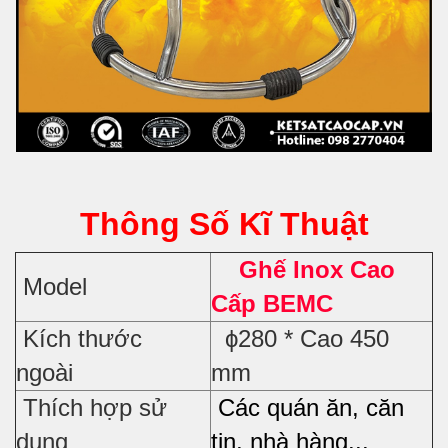
Thông Số Kĩ Thuật
Ghế Inox Cao
Model
Cấp BEMC
Kích thước
ϕ280 * Cao 450
ngoài
mm
Thích hợp sử
Các quán ăn, căn
dụng
tin, nhà hàng...