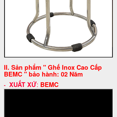
II. Sản phẩm " Ghế Inox Cao Cấp
BEMC " bảo hành: 02 Năm
:
XUẤT XỨ
BEMC
-