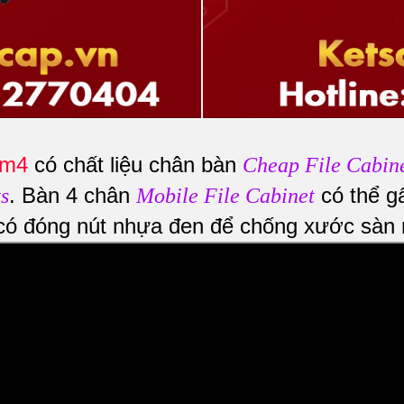
1m4
có chất liệu chân bàn
Cheap File Cabin
. Bàn 4 chân
có thể g
s
Mobile File Cabinet
 có đóng nút nhựa đen để chống xước sàn