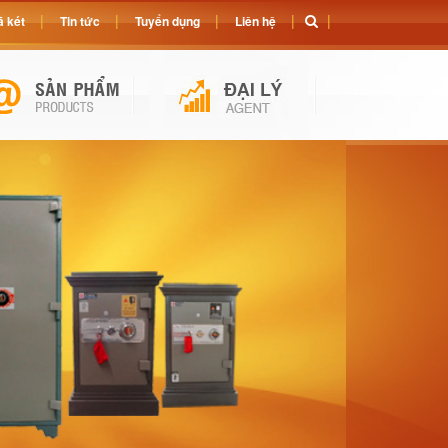
 két
Tin tức
Tuyển dụng
Liên hệ