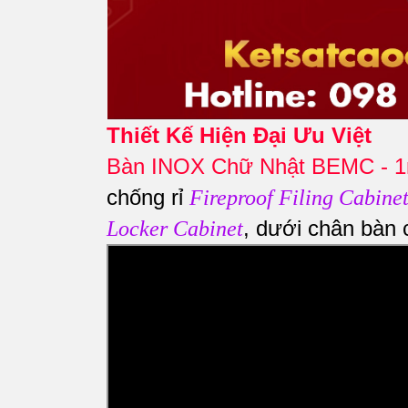
Thiết Kế Hiện Đại Ưu Việt
Bàn INOX Chữ Nhật BEMC - 
chống rỉ
Fireproof Filing Cabinet
, dưới chân bàn
Locker Cabinet