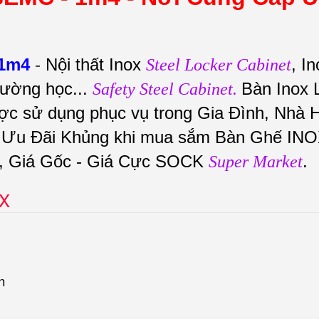
 1m4
-
Nội thất Inox
, I
Steel Locker Cabinet
 trường học...
Bàn Inox
Safety Steel Cabinet.
ợc sử dụng phục vụ trong Gia Đình, Nhà 
. Ưu Đãi Khủng khi mua sắm Bàn Ghế IN
, Giá Gốc - Giá Cực SOCK
.
Super Market
OX
n