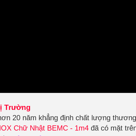
ị Trường
hơn 20 năm khẳng định chất lượng thươn
NOX Chữ Nhật BEMC - 1m4
đã có mặt trên