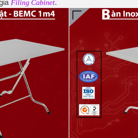
 gia
.
Filing Cabinet