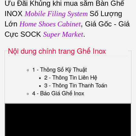
Ưu Đãi Khủng khi mua sắm Bàn Ghế
INOX
Số Lượng
Mobile Filing System
Lớn
, Giá Gốc - Giá
Home Shoes Cabinet
Cực SOCK
.
Super Market
Nội dung chính trang Ghế Inox
1 - Thông Số Kỹ Thuật
2 - Thông Tin Liên Hệ
3 - Thông Tin Thanh Toán
4 - Báo Giá Ghế Inox