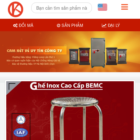
ĐỔI MÃ
SẢN PHẨM
ĐẠI LÝ