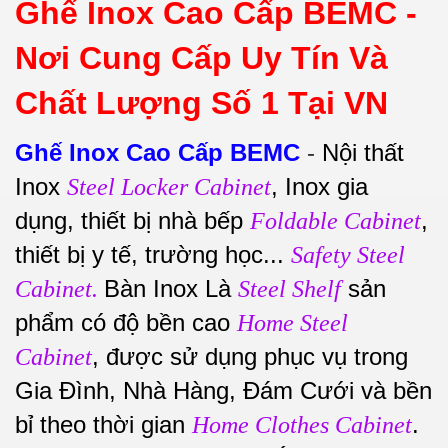
Ghế Inox Cao Cấp BEMC -
Nơi Cung Cấp Uy Tín Và
Chất Lượng Số 1 Tại VN
Ghế Inox Cao Cấp BEMC
-
Nội thất
Inox
, Inox gia
Steel Locker Cabinet
dụng, thiết bị nhà bếp
,
Foldable Cabinet
thiết bị y tế, trường học...
Safety Steel
Bàn Inox Là
sản
Cabinet.
Steel Shelf
phẩm có độ bền cao
Home Steel
, được sử dụng phục vụ trong
Cabinet
Gia Đình, Nhà Hàng, Đám Cưới và bền
bỉ theo thời gian
.
Home Clothes Cabinet