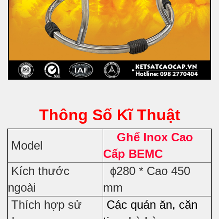
Thông Số Kĩ Thuật
Ghế Inox Cao
Model
Cấp BEMC
Kích thước
ϕ280 * Cao 450
ngoài
mm
Thích hợp sử
Các quán ăn, căn