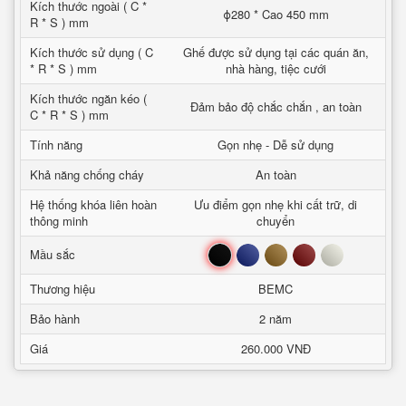
Kích thước ngoài ( C *
ϕ280 * Cao 450 mm
R * S ) mm
Kích thước sử dụng ( C
Ghế được sử dụng tại các quán ăn,
* R * S ) mm
nhà hàng, tiệc cưới
Kích thước ngăn kéo (
Đảm bảo độ chắc chắn , an toàn
C * R * S ) mm
Tính năng
Gọn nhẹ - Dễ sử dụng
Khả năng chống cháy
An toàn
Hệ thống khóa liên hoàn
Ưu điểm gọn nhẹ khi cất trữ, di
thông minh
chuyển
Đen
Xanh
Nâu
Đỏ
Trắng
Mầu sắc
Thương hiệu
BEMC
Bảo hành
2 năm
Giá
260.000 VNĐ