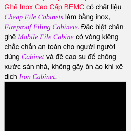
Ghế Inox Cao Cấp BEMC
có chất liệu
làm bằng inox,
Cheap File Cabinets
Đặc biệt chân
Fireproof Filing Cabinets
.
ghế
có vòng kiềng
Mobile File Cabine
chắc chắn an toàn cho người người
dùng
và đế cao su để chống
Cabinet
xước sàn nhà, không gây ồn ào khi xê
dịch
.
Iron Cabinet