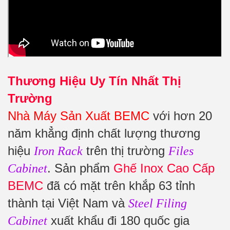
Thương Hiệu Uy Tín Nhất Thị
Trường
Nhà Máy Sản Xuất BEMC
với hơn 20
năm khẳng định chất lượng thương
hiệu
trên thị trường
Iron Rack
Files
. Sản phẩm
Ghế Inox Cao Cấp
Cabinet
BEMC
đã có mặt trên khắp 63 tỉnh
thành tại Việt Nam và
Steel Filing
xuất khẩu đi 180 quốc gia
Cabinet