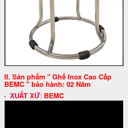
II. Sản phẩm " Ghế Inox Cao Cấp
BEMC " bảo hành: 02 Năm
:
XUẤT XỨ
BEMC
-