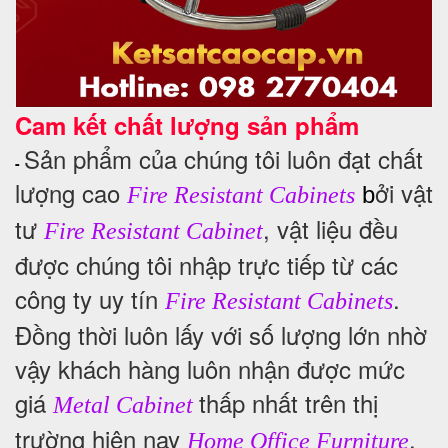
Cam kết chất lượng sản phẩm
Sản phẩm của chúng tôi luôn đạt chất
-
lượng cao
ởi vật
b
Fire Resistant Cabinets
tư
, vật liệu đều
Fire Resistant Cabinet
được chúng tôi nhập trực tiếp từ các
công ty uy tín
.
Fire Resistant Cabinets
Đồng thời luôn lấy với số lượng lớn nhờ
vậy khách hàng luôn nhận được mức
giá
thấp nhất trên thị
Metal Cabinet
trường hiện nay
.
Home Office Furniture