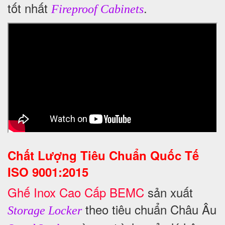
tốt nhất
.
Fireproof Cabinets
Chất Lượng Tiêu Chuẩn Quốc Tế
ISO 9001:2015
Ghế Inox Cao Cấp BEMC
sản xuất
theo tiêu chuẩn Châu Âu
Storage Locker