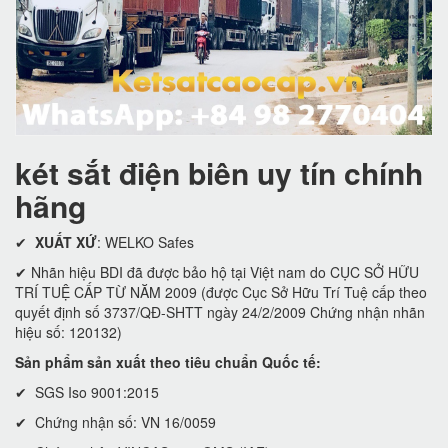
két sắt điện biên uy tín chính
hãng
✔
XUẤT XỨ
: WELKO Safes
✔ Nhãn hiệu BDI đã được bảo hộ tại Việt nam do CỤC SỞ HỮU
TRÍ TUỆ CẤP TỪ NĂM 2009 (được Cục Sở Hữu Trí Tuệ cấp theo
quyết định số 3737/QĐ-SHTT ngày 24/2/2009 Chứng nhận nhãn
hiệu số: 120132)
Sản phẩm sản xuất theo tiêu chuẩn Quốc tế:
✔ SGS Iso 9001:2015
✔ Chứng nhận số: VN 16/0059