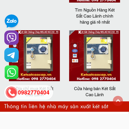
Tìm Nguồn Hàng Két
Sắt Cao Lãnh chính
hãng giá rẻ nhất
Địa chỉ mua Két Sắt
Cửa hàng bán Két Sắt
0982770404
Cao Lãnh
Cao Lãnh
back
to