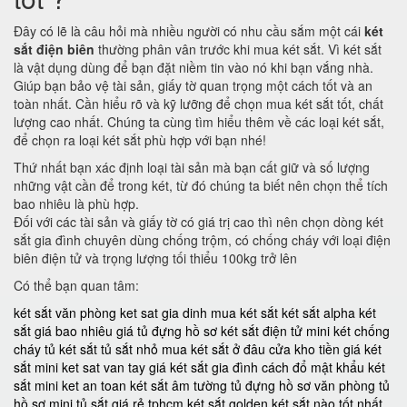
Đây có lẽ là câu hỏi mà nhiều người có nhu cầu sắm một cái
két
sắt điện biên
thường phân vân trước khi mua két sắt. Vì két sắt
là vật dụng dùng để bạn đặt niềm tin vào nó khi bạn vắng nhà.
Giúp bạn bảo vệ tài sản, giấy tờ quan trọng một cách tốt và an
toàn nhất. Cần hiểu rõ và kỹ lưỡng để chọn mua két sắt tốt, chất
lượng cao nhất. Chúng ta cùng tìm hiểu thêm về các loại két sắt,
để chọn ra loại két sắt phù hợp với bạn nhé!
Thứ nhất bạn xác định loại tài sản mà bạn cất giữ và số lượng
những vật cần để trong két, từ đó chúng ta biết nên chọn thể tích
bao nhiêu là phù hợp.
Đối với các tài sản và giấy tờ có giá trị cao thì nên chọn dòng két
sắt gia đình chuyên dùng chống trộm, có chống cháy với loại điện
biên điện tử và trọng lượng tối thiểu 100kg trở lên
Có thể bạn quan tâm:
két sắt văn phòng
ket sat gia dinh
mua két sắt
két sắt alpha
két
sắt giá bao nhiêu
giá tủ đựng hồ sơ
két sắt điện tử mini
két chống
cháy
tủ két sắt
tủ sắt nhỏ
mua két sắt ở đâu
cửa kho tiền
giá két
sắt mini
ket sat van tay
giá két sắt gia đình
cách đổ mật khẩu két
sắt mini
ket an toan
két sắt âm tường
tủ đựng hồ sơ văn phòng
tủ
hồ sơ mini
tủ sắt giá rẻ tphcm
két sắt golden
két sắt nào tốt nhất