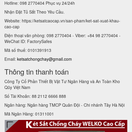
Hotline: 098 2770404 Phục vụ 24/24h
Nhận Đặt Tủ Sắt Theo Yêu Cầu.
Website: https://ketsatcaocap.vn/san-pham/ket-sat-xuat-khau-
cao-cap
Điện thoại văn phòng: 098 2770404 - Viber: +84 98 2770404 -
WeChat ID: FactorySafes
Mã số thuế: 0101391913
Email:
ketsatchongchay@gmail.com
Thông tin thanh toán
Công Ty Cổ Phần Thiết Bị Vật Tư Ngân Hàng và An Toàn Kho
Qũy Việt Nam
Số Tài Khoản: 88 2112 6666 888
Ngân hàng: Ngân hàng TMCP Quân Đội - Chi nhánh Tây Hà Nội
Mã Ngân Hàng: 01311001