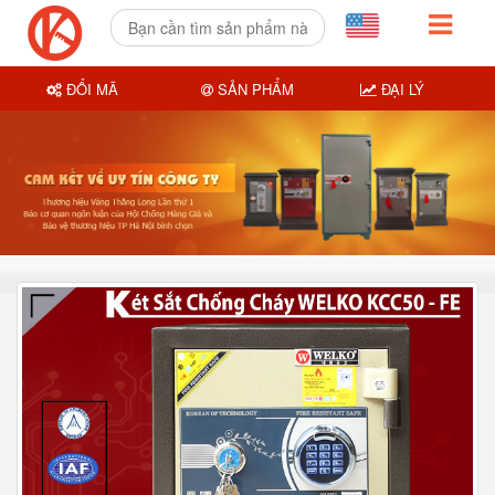
ĐỔI MÃ
SẢN PHẨM
ĐẠI LÝ