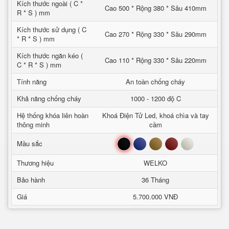
Kích thước ngoài ( C *
Cao 500 * Rộng 380 * Sâu 410mm
R * S ) mm
Kích thước sử dụng ( C
Cao 270 * Rộng 330 * Sâu 290mm
* R * S ) mm
Kích thước ngăn kéo (
Cao 110 * Rộng 330 * Sâu 220mm
C * R * S ) mm
Tính năng
An toàn chống cháy
Khả năng chống cháy
1000 - 1200 độ C
Hệ thống khóa liên hoàn
Khoá Điện Tử Led, khoá chìa và tay
thông minh
cầm
Đen
Xanh
Nâu
Đỏ
Trắng
Mầu sắc
Thương hiệu
WELKO
Bảo hành
36 Tháng
Giá
5.700.000 VNĐ