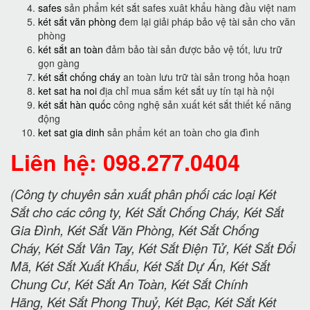
safes
sản phẩm két sắt safes xuât khẩu hàng đầu việt nam
két sắt văn phòng
đem lại giải pháp bảo vệ tài sản cho văn
phòng
két sắt an toàn
đảm bảo tài sản được bảo vệ tốt, lưu trữ
gọn gàng
két sắt chống cháy
an toàn lưu trữ tài sản trong hỏa hoạn
ket sat ha noi
địa chỉ mua sắm két sắt uy tín tại hà nội
két sắt hàn quốc
công nghệ sản xuất két sắt thiết kế năng
động
ket sat gia dinh
sản phẩm két an toàn cho gia đình
Liên hệ: 098.277.0404
(Công ty chuyên sản xuất phân phối các loại Két
Sắt cho các công ty, Két Sắt Chống Cháy, Két Sắt
Gia Đình, Két Sắt Văn Phòng, Két Sắt Chống
Cháy, Két Sắt Vân Tay, Két Sắt Điện Tử, Két Sắt Đổi
Mã, Két Sắt Xuất Khẩu, Két Sắt Dự Án, Két Sắt
Chung Cư, Két Sắt An Toàn, Két Sắt Chính
Hãng, Két Sắt Phong Thuỷ, Két Bạc, Két Sắt Két