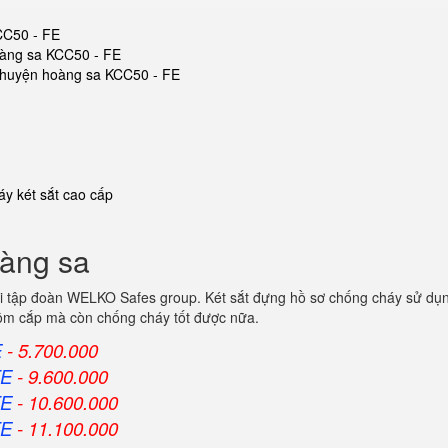
CC50 - FE
oàng sa KCC50 - FE
ắt huyện hoàng sa KCC50 - FE
y két sắt cao cấp
oàng sa
i tập đoàn WELKO Safes group. Két sắt đựng hồ sơ chống cháy sử dụng
trộm cắp mà còn chống cháy tốt được nữa.
E
- 5.700.000
FE
- 9.600.000
FE
- 10.600.000
FE
- 11.100.000