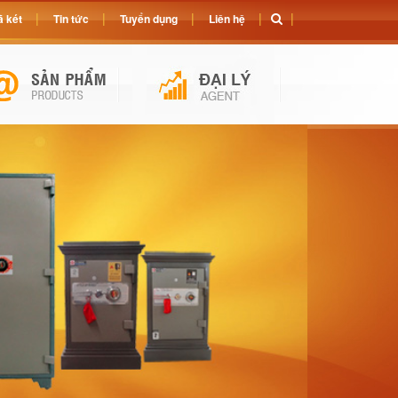
 két
Tin tức
Tuyển dụng
Liên hệ