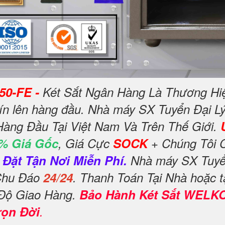
50-FE -
Két Sắt Ngân Hàng Là Thương Hi
tín lên hàng đầu. Nhà máy SX Tuyển Đại Lý
Hàng Đầu Tại Việt Nam Và Trên Thế Giới.
% Giá Gốc
, Giá Cực
SOCK
+ Chúng Tôi 
Đặt Tận Nơi Miễn Phí.
Nhà máy SX Tuyển
 Chu Đáo
24/24
. Thanh Toán Tại Nhà hoặc t
 Độ Giao Hàng.
Bảo Hành Két Sắt WELK
rọn Đời
.