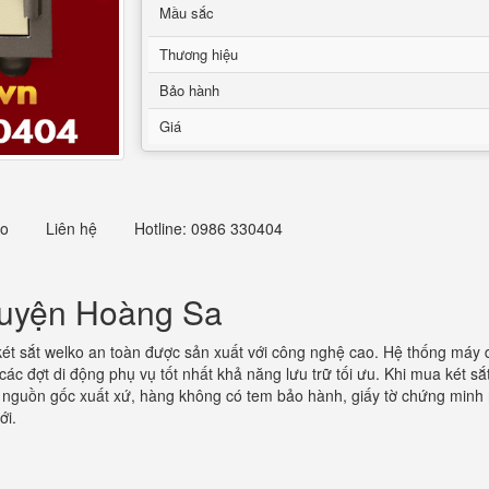
Mầu sắc
Thương hiệu
Bảo hành
Giá
eo
Liên hệ
Hotline: 0986 330404
Huyện Hoàng Sa
t sắt welko an toàn được sản xuất với công nghệ cao. Hệ thống máy dậ
 các đợt di động phụ vụ tốt nhất khả năng lưu trữ tối ưu. Khi mua két 
õ nguồn gốc xuất xứ, hàng không có tem bảo hành, giấy tờ chứng minh
ới.