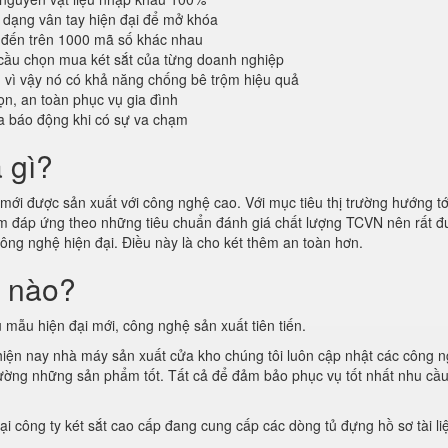
dạng vân tay hiện đại để mở khóa
 đến trên 1000 mã số khác nhau
cầu chọn mua két sắt của từng doanh nghiệp
n vì vậy nó có khả năng chống bê trộm hiệu quả
n, an toàn phục vụ gia đình
a báo động khi có sự va chạm
à gì?
ới được sản xuất với công nghệ cao. Với mục tiêu thị trường hướng tới
hẩm đáp ứng theo những tiêu chuẩn đánh giá chất lượng TCVN nên rất
công nghệ hiện đại. Điều này là cho két thêm an toàn hơn.
i nào?
 mẫu hiện đại mới, công nghệ sản xuất tiên tiến.
 hiện nay nhà máy sản xuất cửa kho chúng tôi luôn cập nhật các công 
ị trường những sản phẩm tốt. Tất cả để đảm bảo phục vụ tốt nhất nhu cầ
tại công ty két sắt cao cấp đang cung cấp các dòng tủ đựng hồ sơ tài l