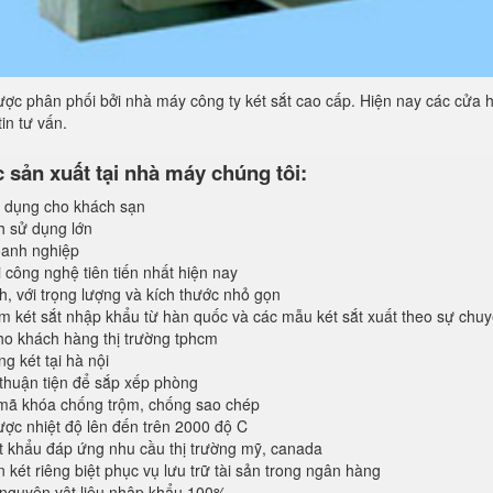
ợc phân phối bởi nhà máy công ty két sắt cao cấp. Hiện nay các cửa h
in tư vấn.
sản xuất tại nhà máy chúng tôi:
 dụng cho khách sạn
h sử dụng lớn
anh nghiệp
 công nghệ tiên tiến nhất hiện nay
, với trọng lượng và kích thước nhỏ gọn
 két sắt nhập khẩu từ hàn quốc và các mẫu két sắt xuất theo sự chu
o khách hàng thị trường tphcm
 két tại hà nội
 thuận tiện để sắp xếp phòng
 mã khóa chống trộm, chống sao chép
ược nhiệt độ lên đến trên 2000 độ C
 khẩu đáp ứng nhu cầu thị trường mỹ, canada
 két riêng biệt phục vụ lưu trữ tài sản trong ngân hàng
 nguyên vật liệu nhập khẩu 100%