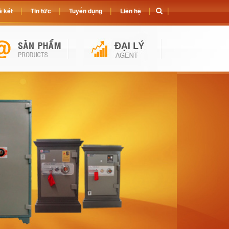
 két
Tin tức
Tuyển dụng
Liên hệ