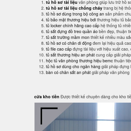
tủ hồ sơ tài liệu
văn phòng giúp lưu trữ hồ s
tủ hồ sơ tài liệu chống cháy
trang bị hệ th
tủ hồ sơ dùng trong bộ công an
sản phẩm chuy
tủ bảo mật thương hiệu bdi
thương hiệu tủ bả
tủ locker chính hãng cao cấp
hệ thống tủ nhi
tủ sắt đựng đồ treo quần áo
bền đẹp, thuận t
tủ sắt trường mầm mon
thiết kế nhiều màu sắ
tủ hồ sơ có chân di động
đem lại hiệu quả cao
tủ file cao cấp
đựng tài liệu với hiệu xuất cao,
tủ sắt thương hiệu an phát
cung cấp giải pháp
hộc tủ văn phòng thương hiệu bemc
thuận tiệ
tủ hồ sơ dùng cho ngân hàng
giải pháp đựng 
bàn có chân sắt an phát
giải pháp văn phòng
cửa kho tiền
Được thiết kế chuyên dàng cho kho ti