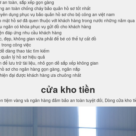
ơ an toàn, sắp xếp gọn gàng
ống an toàn chống cháy bảo quản hồ sơ tốt nhất
ên dụng phục vụ bảo quản hồ sơ cho bộ công an việt nam
o mật hồ sơ đã quen thuộc với khách hàng trong nước những năm qua
ều ngăn có khóa phục vụ gửi đồ cho khách hàng
iện đáp ứng nhu cầu khách hàng
c, đẹp, không gian vừa phải để bé có thể tự cất đồ
 trong công việc
 dễ dàng thao tác tìm kiếm
 quản lý hồ sơ hiệu quả
n để lưu trữ tài liệu, nhỏ gọn dễ sắp xếp không gian
hồ sơ cho ngân hàng gọn gàng, ngăn nắp
 hiện đại được khách hàng ưa chuông nhất
cửa kho tiền
ền tiệm vàng và ngân hàng đảm bảo an toàn tuyệt đối, Dòng cửa kho t