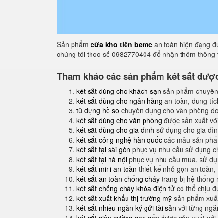
Sản phẩm
cửa kho tiền bemc
an toàn hiện đạng đư
chúng tôi theo số 0982770404 để nhận thêm thông t
Tham khảo các sản phẩm két sắt được 
két sắt dùng cho khách sạn
sản phẩm chuyên
két sắt dùng cho ngân hàng
an toàn, dung tíc
tủ đựng hồ sơ
chuyên dụng cho văn phòng do
két sắt dùng cho văn phòng
được sản xuất với
két sắt dùng cho gia đình
sử dụng cho gia đình
két sắt công nghệ hàn quốc
các mẫu sản phẩm
két sắt tại sài gòn
phục vụ nhu cầu sử dụng ch
két sắt tại hà nội
phục vụ nhu cầu mua, sử dụng
két sắt mini an toàn
thiết kế nhỏ gọn an toàn,
két sắt an toàn chống cháy
trang bị hệ thống
két sắt chống cháy khóa điện tử
có thể chịu đ
két sắt xuất khẩu thị trường mỹ
sản phẩm xuất
két sắt nhiều ngăn ký gửi tài sản
với từng ngăn
két sắt siêu cường cao cấp
được sản xuất với