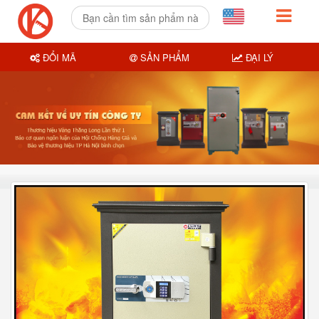
ĐỔI MÃ
SẢN PHẨM
ĐẠI LÝ