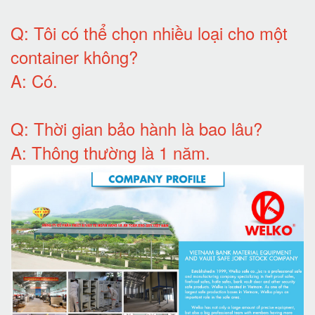
Q:
Tôi có thể chọn nhiều loại cho một
container không
?
A:
Có
.
Q: T
hời gian bảo hành
là bao lâu?
A: Thông thường là 1 năm.