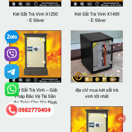
Két Sắt Trà Vinh X1250
Két Sắt Trà Vinh X1400
- E Silver
- E Silver
Két Sắt Trà Vinh – Giải
địa chỉ mua két sắt trà
Pháp Bảo Vệ Tài Sản
vinh tốt nhất
An Toàn Cho Gia Đình
Và Doanh Nghiệp
0982770404
back