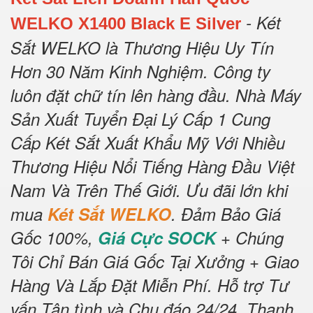
- Két
WELKO X1400 Black E Silver
Sắt WELKO là Thương Hiệu Uy Tín
Hơn 30 Năm Kinh Nghiệm.
Công ty
luôn đặt chữ tín lên hàng đầu.
Nhà Máy
Sản Xuất Tuyển Đại Lý Cấp 1 Cung
Cấp Két Sắt Xuất Khẩu Mỹ Với Nhiều
Thương Hiệu Nổi Tiếng Hàng Đầu Việt
Nam Và Trên Thế Giới.
Ưu đãi lớn khi
mua
Két Sắt WELKO
.
Đảm Bảo Giá
Gốc 100%,
Giá Cực SOCK
+ Chúng
Tôi Chỉ Bán Giá Gốc Tại Xưởng + Giao
Hàng Và Lắp Đặt Miễn Phí
.
Hỗ trợ Tư
vấn Tận tình và Chu đáo 24/24.
Thanh