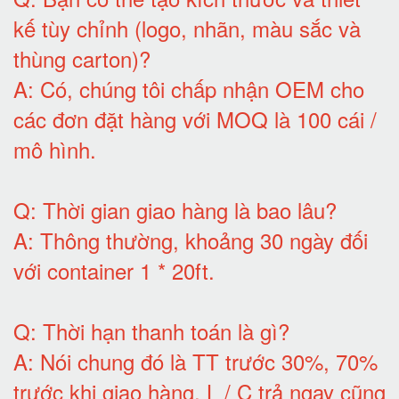
kế tùy chỉnh (logo, nhãn, màu sắc và
thùng carton)
?
A:
Có, chúng tôi chấp nhận OEM cho
các đơn đặt hàng với MOQ là 100 cái /
mô hình
.
Q:
Thời gian giao hàng là bao lâu
?
A:
Thông thường, khoảng 30 ngày đối
với container 1 * 20ft
.
Q:
Thời hạn thanh toán là gì
?
A:
Nói chung đó là TT trước 30%, 70%
trước khi giao hàng.
L / C trả ngay cũng