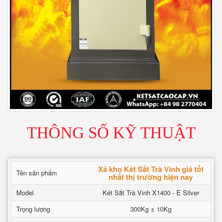
THÔNG SỐ KỸ THUẬT
Xả kho Két Sắt Trà Vinh giá tốt
Tên sản phẩm
nhất thị trường hiện nay
Model
Két Sắt Trà Vinh X1400 - E Silver
Trọng lượng
300Kg ± 10Kg