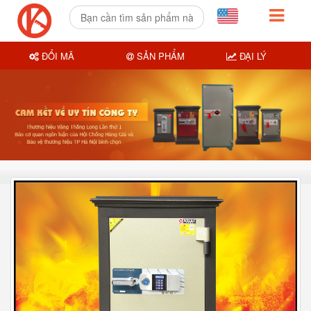
ĐỔI MÃ
SẢN PHẨM
ĐẠI LÝ