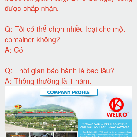
được chấp nhận
.
Q:
Tôi có thể chọn nhiều loại cho một
container không
?
A:
Có
.
Q: T
hời gian bảo hành
là bao lâu?
A: Thông thường là 1 năm.