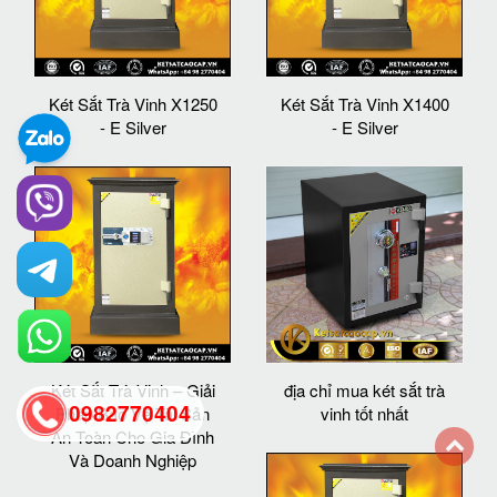
Két Sắt Trà Vinh X1250
Két Sắt Trà Vinh X1400
- E Silver
- E Silver
Két Sắt Trà Vinh – Giải
địa chỉ mua két sắt trà
0982770404
Pháp Bảo Vệ Tài Sản
vinh tốt nhất
An Toàn Cho Gia Đình
Và Doanh Nghiệp
back