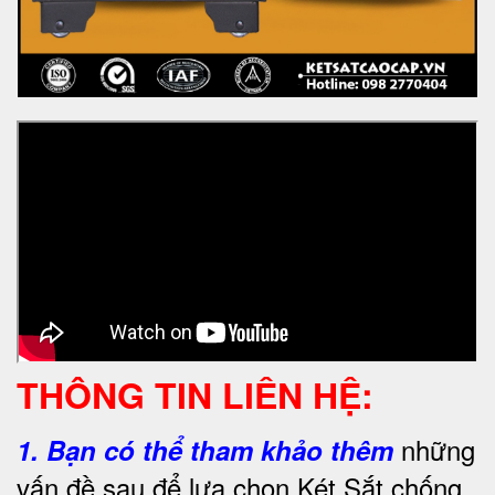
THÔNG TIN LIÊN HỆ:
những
1.
Bạn có thể tham khảo thêm
vấn đề sau để lựa chọn Két Sắt chống