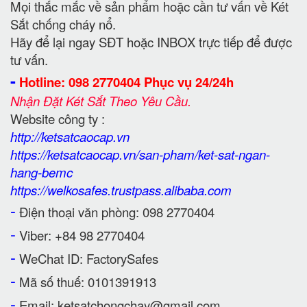
Mọi thắc mắc về sản phẩm hoặc cần tư vấn về Két
Sắt chống cháy nổ.
Hãy để lại ngay SĐT hoặc INBOX trực tiếp để được
tư vấn.
-
Hotline: 098 2770404 Phục vụ 24/24h
Nhận Đặt Két Sắt Theo Yêu Cầu.
Website công ty :
http://ketsatcaocap.vn
https://ketsatcaocap.vn/san-pham/ket-sat-ngan-
hang-bemc
https://welkosafes.trustpass.alibaba.com
-
Điện thoại văn phòng: 098 2770404
-
Viber: +84 98 2770404
-
WeChat ID: FactorySafes
-
Mã số thuế: 0101391913
-
Email: ketsatchongchay@gmail.com