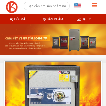
ĐỔI MÃ
SẢN PHẨM
ĐẠI LÝ