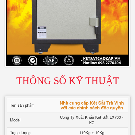
THÔNG SỐ KỸ THUẬT
Nhà cung cấp Két Sắt Trà Vinh
Tên sản phẩm
với các chính sách độc quyền
Công Ty Xuất Khẩu Két Sắt LX700 -
Model
KC
Trọng lượng
110Kg ± 10Kg