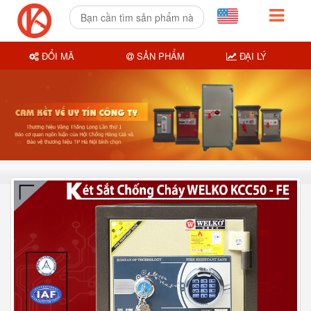
ĐỔI MÃ
SẢN PHẨM
ĐẠI LÝ