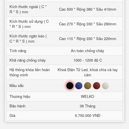
Kích thước ngoài ( C *
Cao 500 * Rộng 380 * Sâu 410mm
R * S ) mm
Kích thước sử dụng ( C
Cao 270 * Rộng 330 * Sâu 290mm
* R * S ) mm
Kích thước ngăn kéo (
Cao 110 * Rộng 330 * Sâu 220mm
C * R * S ) mm
Tính năng
An toàn chống cháy
Khả năng chống cháy
1000 - 1200 độ C
Hệ thống khóa liên hoàn
Khoá Điện Tử Led, khoá chìa và tay
thông minh
cầm
Đen
Xanh
Nâu
Đỏ
Trắng
Mầu sắc
Thương hiệu
WELKO
Bảo hành
36 Tháng
Giá
5.700.000 VNĐ