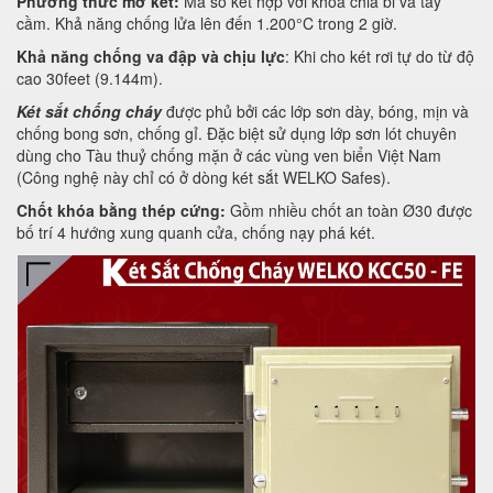
Phương thức mở két:
Mã số kết hợp với khoá chia bi và tay
cầm. Khả năng chống lửa lên đến 1.200°C trong 2 giờ.
Khả năng chống va đập và chịu lực
: Khi cho két rơi tự do từ độ
cao 30feet (9.144m).
Két sắt chống cháy
được phủ bởi các lớp sơn dày, bóng, mịn và
chống bong sơn, chống gỉ. Đặc biệt sử dụng lớp sơn lót chuyên
dùng cho Tàu thuỷ chống mặn ở các vùng ven biển Việt Nam
(Công nghệ này chỉ có ở dòng két sắt WELKO Safes).
Chốt khóa bằng thép cứng:
Gồm nhiều chốt an toàn Ø30 được
bố trí 4 hướng xung quanh cửa, chống nạy phá két.