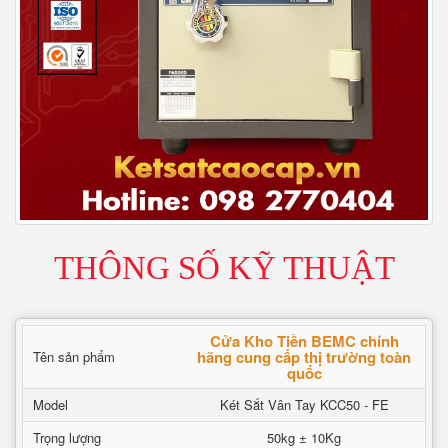
THÔNG SỐ KỸ THUẬT
Cửa Kho Tiền BEMC chính
hãng cung cấp thị trường toàn
Tên sản phẩm
quốc
Model
Két Sắt Vân Tay KCC50 - FE
Trọng lượng
50kg ± 10Kg