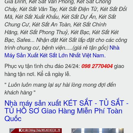
Gia Đình, Két Sắt Văn Phòng, Két Sắt Chống
Cháy, Két Sắt Vân Tay, Két Sắt Điện Tử, Két Sắt Đổi
Mã, Két Sắt Xuất Khẩu, Két Sắt Dự Án, Két Sắt
Chung Cư, Két Sắt An Toàn, Két Sắt Chính
Hãng, Két Sắt Phong Thuỷ, Két Bạc, Két Sắt Két
Bạc, Safes... Nhận đặt Két Sắt lắp đặt cho các công
trình chung cư, bệnh viện.....(giá rẻ tận gốc)
Nhà
Máy Sản Xuất Két Sắt Lớn Nhất Việt Nam.
Phục vụ tận tình chu đáo 24/24:
098 2770404
giao
hàng tận nơi. Kể cả ngày lễ.
"
Luôn luôn mang lại sự hài lòng mong đợi đến
khách hàng
"
Nhà máy sản xuất KÉT SẮT - TỦ SẮT -
TỦ HỒ SƠ Giao Hàng Miễn Phí Toàn
Quốc