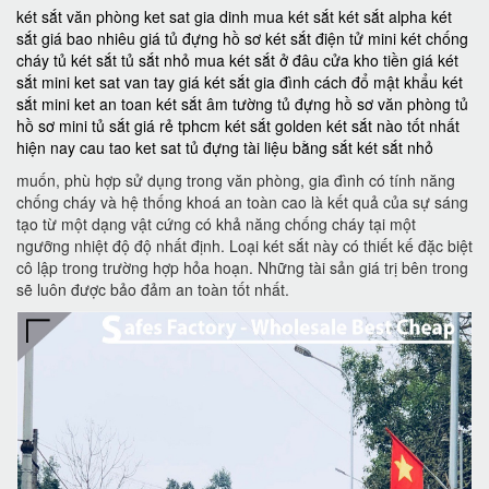
két sắt văn phòng
ket sat gia dinh
mua két sắt
két sắt alpha
két
sắt giá bao nhiêu
giá tủ đựng hồ sơ
két sắt điện tử mini
két chống
cháy
tủ két sắt
tủ sắt nhỏ
mua két sắt ở đâu
cửa kho tiền
giá két
sắt mini
ket sat van tay
giá két sắt gia đình
cách đổ mật khẩu két
sắt mini
ket an toan
két sắt âm tường
tủ đựng hồ sơ văn phòng
tủ
hồ sơ mini
tủ sắt giá rẻ tphcm
két sắt golden
két sắt nào tốt nhất
hiện nay
cau tao ket sat
tủ đựng tài liệu bằng sắt
két sắt nhỏ
muốn, phù hợp sử dụng trong văn phòng, gia đình có tính năng
chống cháy và hệ thống khoá an toàn cao là kết quả của sự sáng
tạo từ một dạng vật cứng có khả năng chống cháy tại một
ngưỡng nhiệt độ độ nhất định. Loại két sắt này có thiết kế đặc biệt
cô lập trong trường hợp hỏa hoạn. Những tài sản giá trị bên trong
sẽ luôn được bảo đảm an toàn tốt nhất.