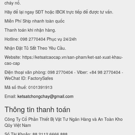
cháy nổ.
Hãy để lại ngay SĐT hoặc IBOX trực tiếp để được tư vấn.
Miễn Phí Ship nhanh toàn quốc
Thanh toán khi nhận hàng.
Hotline: 098 2770404 Phục vụ 24/24h
Nhận Đặt Tủ Sắt Theo Yêu Cầu.
Website: https://ketsatcaocap.vn/san-pham/ket-sat-xuat-khau-
cao-cap
Điện thoại văn phòng: 098 2770404 - Viber: +84 98 2770404 -
WeChat ID: FactorySafes
Mã số thuế: 0101391913
Email:
ketsatchongchay@gmail.com
Thông tin thanh toán
Công Ty Cổ Phần Thiết Bị Vật Tư Ngân Hàng và An Toàn Kho
Qũy Việt Nam
Số Tài Khoản: 88 2112 6666 888