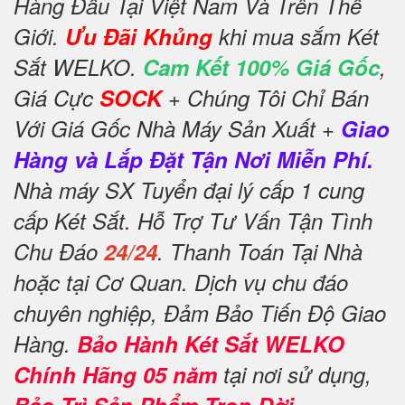
Hàng Đầu Tại Việt Nam Và Trên Thế
Giới.
Ưu Đãi Khủng
khi mua sắm Két
Sắt WELKO.
Cam Kết 100% Giá Gốc
,
Giá Cực
SOCK
+ Chúng Tôi Chỉ Bán
Với Giá Gốc Nhà Máy Sản Xuất +
Giao
Hàng và Lắp Đặt Tận Nơi Miễn Phí.
Nhà máy SX Tuyển đại lý cấp 1 cung
cấp Két Sắt. Hỗ Trợ Tư Vấn Tận Tình
Chu Đáo
24/24
. Thanh Toán Tại Nhà
hoặc tại Cơ Quan. Dịch vụ chu đáo
chuyên nghiệp, Đảm Bảo Tiến Độ Giao
Hàng.
Bảo Hành Két Sắt WELKO
Chính Hãng 05 năm
tại nơi sử dụng,
Bảo Trì Sản Phẩm Trọn Đời
.