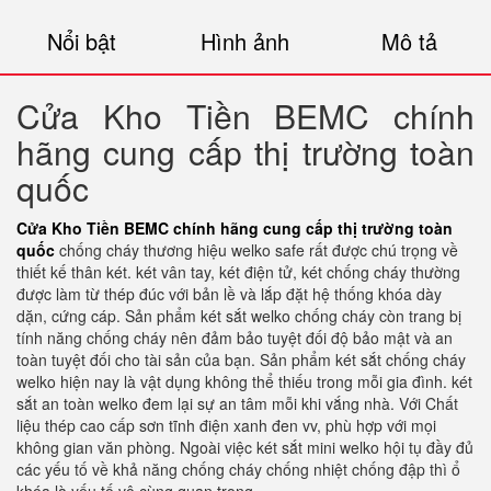
Nổi bật
Hình ảnh
Mô tả
Cửa Kho Tiền BEMC chính
hãng cung cấp thị trường toàn
quốc
Cửa Kho Tiền BEMC chính hãng cung cấp thị trường toàn
quốc
chống cháy thương hiệu welko safe rất được chú trọng về
thiết kế thân két. két vân tay, két điện tử, két chống cháy thường
được làm từ thép đúc với bản lề và lắp đặt hệ thống khóa dày
dặn, cứng cáp. Sản phẩm két sắt welko chống cháy còn trang bị
tính năng chống cháy nên đảm bảo tuyệt đối độ bảo mật và an
toàn tuyệt đối cho tài sản của bạn. Sản phẩm két sắt chống cháy
welko hiện nay là vật dụng không thể thiếu trong mỗi gia đình. két
sắt an toàn welko đem lại sự an tâm mỗi khi vắng nhà. Với Chất
liệu thép cao cấp sơn tĩnh điện xanh đen vv, phù hợp với mọi
không gian văn phòng. Ngoài việc két sắt mini welko hội tụ đầy đủ
các yếu tố về khả năng chống cháy chống nhiệt chống đập thì ổ