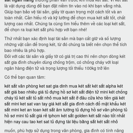
là vật dụng dùng để bạn đặt niềm tin vào nó khi bạn vắng nhà.
Giúp bạn bảo vệ tài sản, giấy tờ quan trọng một cách tốt và an
toàn nhất. Cần hiểu rõ và kỹ lưỡng để chọn mua két sắt tốt, chất
lượng cao nhất. Chúng ta cùng tìm hiểu thêm về các loại két sắt,
để chọn ra loại két sắt phù hợp với bạn nhé!
Thứ nhất bạn xác định loại tài sản mà bạn cất giữ và số lượng
những vật cần để trong két, từ đó chúng ta biết nên chọn thể tích
bao nhiêu là phù hợp.
Đối với các tài sản và giấy tờ có giá trị cao thì nên chọn dòng két
sắt gia đình chuyên dùng chống trộm, có chống cháy với loại
ngân hàng điện tử và trọng lượng tối thiểu 100kg trở lên
Có thể bạn quan tâm:
két sắt văn phòng
ket sat gia dinh
mua két sắt
két sắt alpha
két
sắt giá bao nhiêu
giá tủ đựng hồ sơ
két sắt điện tử mini
két chống
cháy
tủ két sắt
tủ sắt nhỏ
mua két sắt ở đâu
cửa kho tiền
giá két
sắt mini
ket sat van tay
giá két sắt gia đình
cách đổ mật khẩu két
sắt mini
ket an toan
két sắt âm tường
tủ đựng hồ sơ văn phòng
tủ
hồ sơ mini
tủ sắt giá rẻ tphcm
két sắt golden
két sắt nào tốt nhất
hiện nay
cau tao ket sat
tủ đựng tài liệu bằng sắt
két sắt nhỏ
muốn, phù hợp sử dụng trong văn phòng, gia đình có tính năng