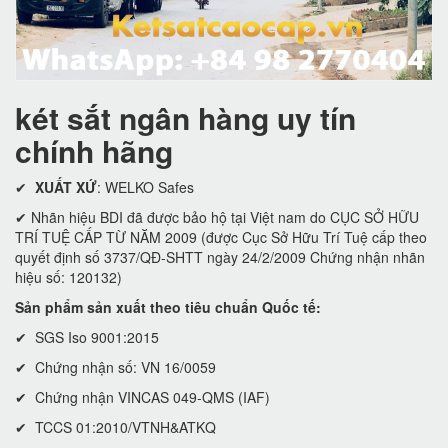
két sắt ngân hàng uy tín
chính hãng
✔
XUẤT XỨ
: WELKO Safes
✔ Nhãn hiệu BDI đã được bảo hộ tại Việt nam do CỤC SỞ HỮU
TRÍ TUỆ CẤP TỪ NĂM 2009 (được Cục Sở Hữu Trí Tuệ cấp theo
quyết định số 3737/QĐ-SHTT ngày 24/2/2009 Chứng nhận nhãn
hiệu số: 120132)
Sản phẩm sản xuất theo tiêu chuẩn Quốc tế:
✔ SGS Iso 9001:2015
✔ Chứng nhận số: VN 16/0059
✔ Chứng nhận VINCAS 049-QMS (IAF)
✔ TCCS 01:2010/VTNH&ATKQ