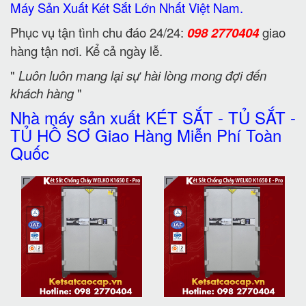
Máy Sản Xuất Két Sắt Lớn Nhất Việt Nam.
Phục vụ tận tình chu đáo 24/24:
098 2770404
giao
hàng tận nơi. Kể cả ngày lễ.
"
Luôn luôn mang lại sự hài lòng mong đợi đến
khách hàng
"
Nhà máy sản xuất KÉT SẮT - TỦ SẮT -
TỦ HỒ SƠ Giao Hàng Miễn Phí Toàn
Quốc