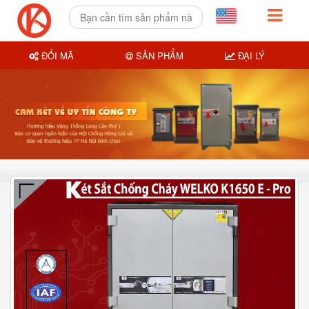
ĐỔI MÃ
SẢN PHẨM
ĐẠI LÝ