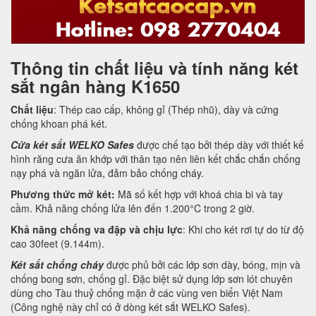
Thông tin chất liệu và tính năng két
sắt ngân hàng K1650
Chất liệu
: Thép cao cấp, không gỉ (Thép nhũ), dày và cứng
chống khoan phá két.
Cửa két sắt WELKO Safes
được chế tạo bởi thép dày với thiết kế
hình răng cưa ăn khớp với thân tạo nên liên kết chắc chắn chống
nạy phá và ngăn lửa, đảm bảo chống cháy.
Phương thức mở két:
Mã số kết hợp với khoá chia bi và tay
cầm. Khả năng chống lửa lên đến 1.200°C trong 2 giờ.
Khả năng chống va đập và chịu lực
: Khi cho két rơi tự do từ độ
cao 30feet (9.144m).
Két sắt chống cháy
được phủ bởi các lớp sơn dày, bóng, mịn và
chống bong sơn, chống gỉ. Đặc biệt sử dụng lớp sơn lót chuyên
dùng cho Tàu thuỷ chống mặn ở các vùng ven biển Việt Nam
(Công nghệ này chỉ có ở dòng két sắt WELKO Safes).