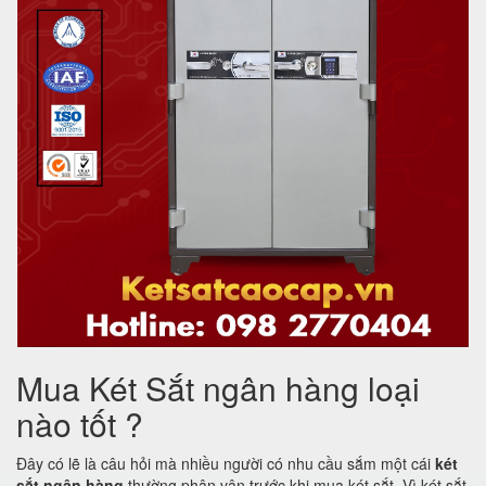
Mua Két Sắt ngân hàng loại
nào tốt ?
Đây có lẽ là câu hỏi mà nhiều người có nhu cầu sắm một cái
két
sắt ngân hàng
thường phân vân trước khi mua két sắt. Vì két sắt