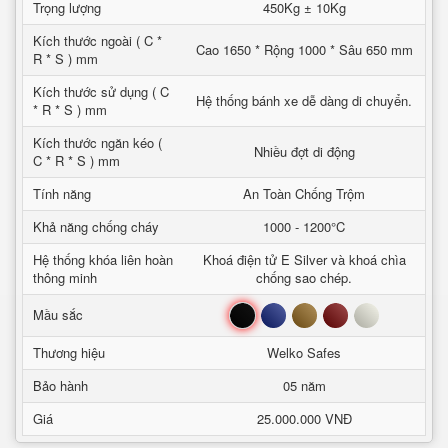
Trọng lượng
450Kg ± 10Kg
Kích thước ngoài ( C *
Cao 1650 * Rộng 1000 * Sâu 650 mm
R * S ) mm
Kích thước sử dụng ( C
Hệ thống bánh xe dễ dàng di chuyển.
* R * S ) mm
Kích thước ngăn kéo (
Nhiều đợt di động
C * R * S ) mm
Tính năng
An Toàn Chống Trộm
Khả năng chống cháy
1000 - 1200°C
Hệ thống khóa liên hoàn
Khoá điện tử E Silver và khoá chìa
thông minh
chống sao chép.
Đen
Xanh
Nâu
Đỏ
Trắng
Mầu sắc
Thương hiệu
Welko Safes
Bảo hành
05 năm
Giá
25.000.000 VNĐ