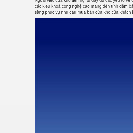
Ngoài việc cửa kho tiền hội tụ đầy đủ các yếu tố về 
các kiểu khoá công nghệ cao mang đến tính đảm bảo
sàng phục vụ nhu cầu mua bán cửa kho của khách 