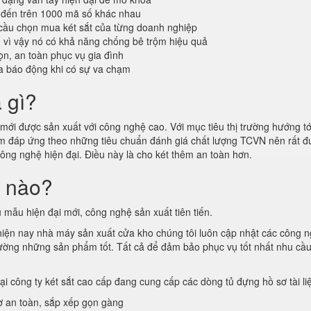
 đến trên 1000 mã số khác nhau
cầu chọn mua két sắt của từng doanh nghiệp
n vì vậy nó có khả năng chống bê trộm hiệu quả
n, an toàn phục vụ gia đình
a báo động khi có sự va chạm
à gì?
ới được sản xuất với công nghệ cao. Với mục tiêu thị trường hướng tới
hẩm đáp ứng theo những tiêu chuẩn đánh giá chất lượng TCVN nên rất
công nghệ hiện đại. Điều này là cho két thêm an toàn hơn.
i nào?
 mẫu hiện đại mới, công nghệ sản xuất tiên tiến.
 hiện nay nhà máy sản xuất cửa kho chúng tôi luôn cập nhật các công 
ị trường những sản phẩm tốt. Tất cả để đảm bảo phục vụ tốt nhất nhu cầ
tại công ty két sắt cao cấp đang cung cấp các dòng tủ đựng hồ sơ tài l
ơ an toàn, sắp xếp gọn gàng