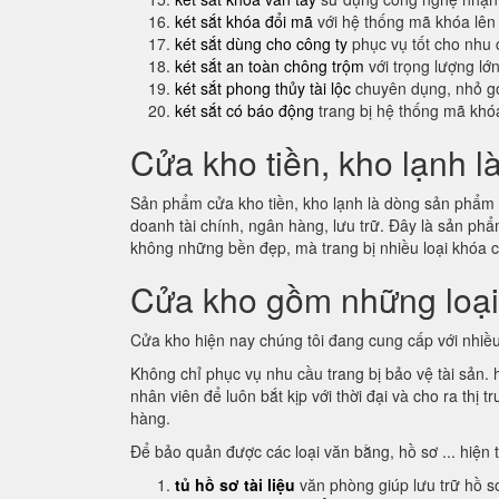
két sắt khóa đổi mã
với hệ thống mã khóa lên
két sắt dùng cho công ty
phục vụ tốt cho nhu 
két sắt an toàn chông trộm
với trọng lượng lớ
két sắt phong thủy tài lộc
chuyên dụng, nhỏ gọ
két sắt có báo động
trang bị hệ thống mã khó
Cửa kho tiền, kho lạnh l
Sản phẩm cửa kho tiền, kho lạnh là dòng sản phẩm m
doanh tài chính, ngân hàng, lưu trữ. Đây là sản p
không những bền đẹp, mà trang bị nhiều loại khóa 
Cửa kho gồm những loạ
Cửa kho hiện nay chúng tôi đang cung cấp với nhiều
Không chỉ phục vụ nhu cầu trang bị bảo vệ tài sản.
nhân viên để luôn bắt kịp với thời đại và cho ra th
hàng.
Để bảo quản được các loại văn bằng, hồ sơ ... hiện 
tủ hồ sơ tài liệu
văn phòng giúp lưu trữ hồ s