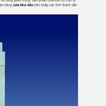
tố vô cùng quan trọng. Sản phẩm cửa kho tốt tran bị
 bán hàng
cửa kho tiền
trên khắp các tỉnh thành sẵn