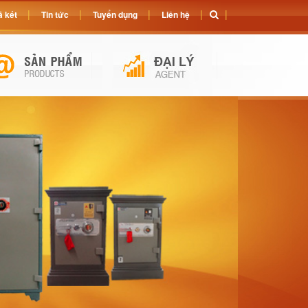
 két
Tin tức
Tuyển dụng
Liên hệ