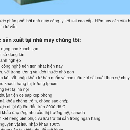
ợc phân phối bởi nhà máy công ty két sắt cao cấp. Hiện nay các cửa h
in tư vấn.
sản xuất tại nhà máy chúng tôi:
 dụng cho khách sạn
h sử dụng lớn
anh nghiệp
 công nghệ tiên tiến nhất hiện nay
, với trọng lượng và kích thước nhỏ gọn
 két sắt nhập khẩu từ hàn quốc và các mẫu két sắt xuất theo sự chu
o khách hàng thị trường tphcm
 két tại hà nội
 thuận tiện để sắp xếp phòng
 mã khóa chống trộm, chống sao chép
ược nhiệt độ lên đến trên 2000 độ C
 khẩu đáp ứng nhu cầu thị trường mỹ, canada
 két riêng biệt phục vụ lưu trữ tài sản trong ngân hàng
 nguyên vật liệu nhập khẩu 100%
dạng vân tay hiện đại để mở khóa