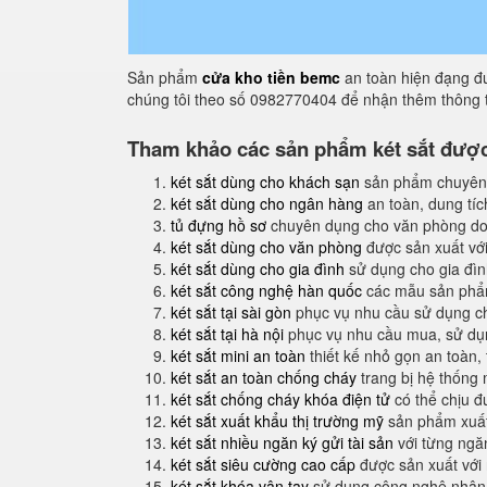
Sản phẩm
cửa kho tiền bemc
an toàn hiện đạng đư
chúng tôi theo số 0982770404 để nhận thêm thông t
Tham khảo các sản phẩm két sắt được 
két sắt dùng cho khách sạn
sản phẩm chuyên
két sắt dùng cho ngân hàng
an toàn, dung tíc
tủ đựng hồ sơ
chuyên dụng cho văn phòng do
két sắt dùng cho văn phòng
được sản xuất với
két sắt dùng cho gia đình
sử dụng cho gia đình
két sắt công nghệ hàn quốc
các mẫu sản phẩm
két sắt tại sài gòn
phục vụ nhu cầu sử dụng ch
két sắt tại hà nội
phục vụ nhu cầu mua, sử dụng
két sắt mini an toàn
thiết kế nhỏ gọn an toàn,
két sắt an toàn chống cháy
trang bị hệ thống
két sắt chống cháy khóa điện tử
có thể chịu đ
két sắt xuất khẩu thị trường mỹ
sản phẩm xuất
két sắt nhiều ngăn ký gửi tài sản
với từng ngăn
két sắt siêu cường cao cấp
được sản xuất với
két sắt khóa vân tay
sử dụng công nghệ nhận 