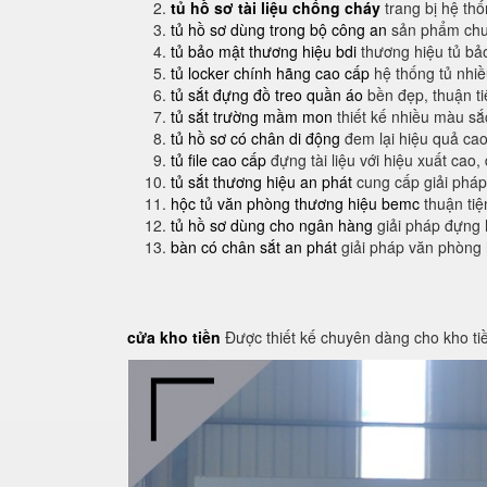
tủ hồ sơ tài liệu chống cháy
trang bị hệ th
tủ hồ sơ dùng trong bộ công an
sản phẩm chuy
tủ bảo mật thương hiệu bdi
thương hiệu tủ bả
tủ locker chính hãng cao cấp
hệ thống tủ nhi
tủ sắt đựng đồ treo quần áo
bền đẹp, thuận t
tủ sắt trường mầm mon
thiết kế nhiều màu sắ
tủ hồ sơ có chân di động
đem lại hiệu quả cao
tủ file cao cấp
đựng tài liệu với hiệu xuất cao,
tủ sắt thương hiệu an phát
cung cấp giải pháp
hộc tủ văn phòng thương hiệu bemc
thuận tiệ
tủ hồ sơ dùng cho ngân hàng
giải pháp đựng 
bàn có chân sắt an phát
giải pháp văn phòng
cửa kho tiền
Được thiết kế chuyên dàng cho kho ti