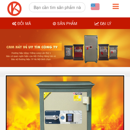
ĐỔI MÃ
SẢN PHẨM
ĐẠI LÝ