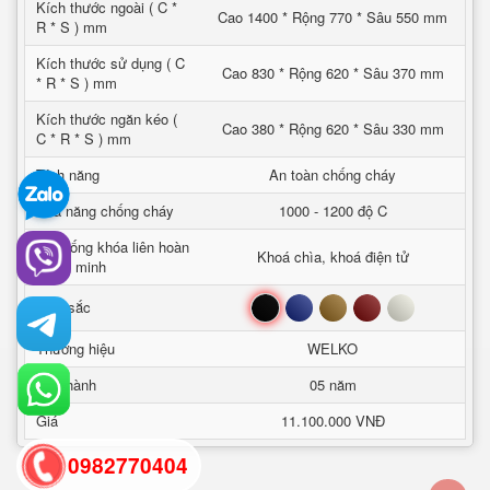
Kích thước ngoài ( C *
Cao 1400 * Rộng 770 * Sâu 550 mm
R * S ) mm
Kích thước sử dụng ( C
Cao 830 * Rộng 620 * Sâu 370 mm
* R * S ) mm
Kích thước ngăn kéo (
Cao 380 * Rộng 620 * Sâu 330 mm
C * R * S ) mm
Tính năng
An toàn chống cháy
Khả năng chống cháy
1000 - 1200 độ C
Hệ thống khóa liên hoàn
Khoá chìa, khoá điện tử
thông minh
Đen
Xanh
Nâu
Đỏ
Trắng
Mầu sắc
Thương hiệu
WELKO
Bảo hành
05 năm
Giá
11.100.000 VNĐ
0982770404