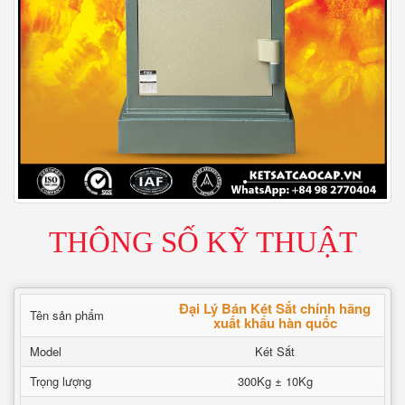
THÔNG SỐ KỸ THUẬT
Đại Lý Bán Két Sắt chính hãng
Tên sản phẩm
xuất khẩu hàn quốc
Model
Két Sắt
Trọng lượng
300Kg ± 10Kg