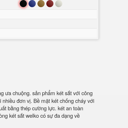
Đen
Xanh
Nâu
Đỏ
Trắng
g ưa chuộng. sản phẩm két sắt với công
i nhiều đơn vị. Bề mặt két chống cháy với
uất bằng thép cường lực. két an toàn
ng két sắt welko có sự đa dạng về