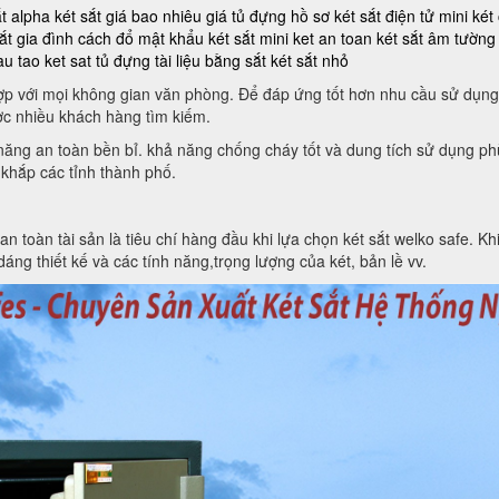
ắt alpha
két sắt giá bao nhiêu
giá tủ đựng hồ sơ
két sắt điện tử mini
két
ắt gia đình
cách đổ mật khẩu két sắt mini
ket an toan
két sắt âm tường
au tao ket sat
tủ đựng tài liệu bằng sắt
két sắt nhỏ
 hợp với mọi không gian văn phòng. Để đáp ứng tốt hơn nhu cầu sử dụng
c nhiều khách hàng tìm kiếm.
h năng an toàn bền bỉ. khả năng chống cháy tốt và dung tích sử dụng 
 khắp các tỉnh thành phố.
toàn tài sản là tiêu chí hàng đầu khi lựa chọn két sắt welko safe. Khi 
áng thiết kế và các tính năng,trọng lượng của két, bản lề vv.