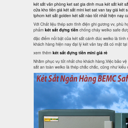
két sắt văn phòng
ket sat gia dinh
mua két sắt
két s
cửa kho tiền
giá két sắt mini
ket sat van tay
giá két s
tphcm
két sắt golden
két sắt nào tốt nhất hiện nay
c
Với Chất liệu thép sơn tĩnh điện ghi gương vv, phù
phẩm
két sắt đựng tiền
chống cháy welko safe đượ
đặc điểm nổi bật của két sắt cánh đúc welko là tín
khách hàng hiện nay đại lý két vân tay đã có mặt tại
xem thêm
két sắt đựng tiền mini giá rẻ
Nhằm phục vụ tốt nhất cho khách hàng.Việc bảo vệ an 
sắt an toàn welko là thép chắc chắc, cũng như kiểu d