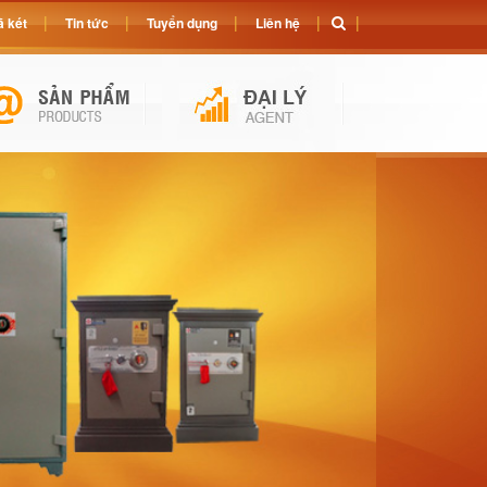
 két
Tin tức
Tuyển dụng
Liên hệ