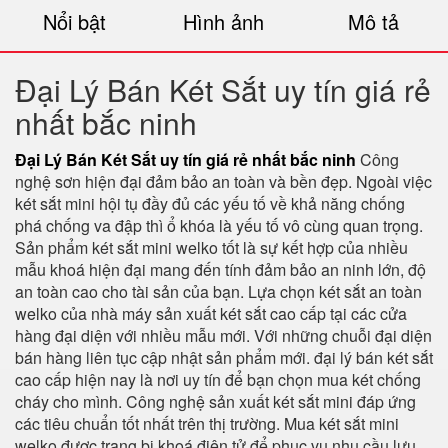
Nổi bật
Hình ảnh
Mô tả
Đại Lý Bán Két Sắt uy tín giá rẻ
nhất bắc ninh
Đại Lý Bán Két Sắt uy tín giá rẻ nhất bắc ninh
Công
nghệ sơn hiện đại đảm bảo an toàn và bền đẹp. Ngoài việc
két sắt mini hội tụ đầy đủ các yếu tố về khả năng chống
phá chống va đập thì ổ khóa là yếu tố vô cùng quan trọng.
Sản phẩm két sắt mini welko tốt là sự kết hợp của nhiều
mẫu khoá hiện đại mang đến tính đảm bảo an ninh lớn, độ
an toàn cao cho tài sản của bạn. Lựa chọn két sắt an toàn
welko của nhà máy sản xuất két sắt cao cấp tại các cửa
hàng đại diện với nhiều mẫu mới. Với những chuỗi đại diện
bán hàng liên tục cập nhật sản phẩm mới. đại lý bán két sắt
cao cấp hiện nay là nơi uy tín để bạn chọn mua két chống
cháy cho mình. Công nghệ sản xuất két sắt mini đáp ứng
các tiêu chuẩn tốt nhất trên thị trường. Mua két sắt mini
welko được trang bị khoá điện tử để phục vụ nhu cầu lưu