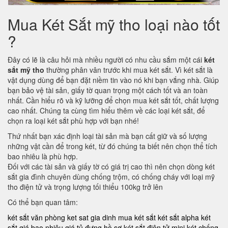
Mua Két Sắt mỹ tho loại nào tốt
?
Đây có lẽ là câu hỏi mà nhiều người có nhu cầu sắm một cái
két
sắt mỹ tho
thường phân vân trước khi mua két sắt. Vì két sắt là
vật dụng dùng để bạn đặt niềm tin vào nó khi bạn vắng nhà. Giúp
bạn bảo vệ tài sản, giấy tờ quan trọng một cách tốt và an toàn
nhất. Cần hiểu rõ và kỹ lưỡng để chọn mua két sắt tốt, chất lượng
cao nhất. Chúng ta cùng tìm hiểu thêm về các loại két sắt, để
chọn ra loại két sắt phù hợp với bạn nhé!
Thứ nhất bạn xác định loại tài sản mà bạn cất giữ và số lượng
những vật cần để trong két, từ đó chúng ta biết nên chọn thể tích
bao nhiêu là phù hợp.
Đối với các tài sản và giấy tờ có giá trị cao thì nên chọn dòng két
sắt gia đình chuyên dùng chống trộm, có chống cháy với loại mỹ
tho điện tử và trọng lượng tối thiểu 100kg trở lên
Có thể bạn quan tâm:
két sắt văn phòng
ket sat gia dinh
mua két sắt
két sắt alpha
két
sắt giá bao nhiêu
giá tủ đựng hồ sơ
két sắt điện tử mini
két chống