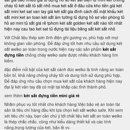
cháy
tủ két sắt
tủ sắt nhỏ
mua két sắt ở đâu
cửa kho tiền
giá két
sắt mini
ket sat van tay
giá két sắt gia đình
cách đổ mật khẩu két
sắt mini
ket an toan
két sắt âm tường
tủ đựng hồ sơ văn phòng
tủ
hồ sơ mini
tủ sắt giá rẻ tphcm
két sắt golden
két sắt nào tốt nhất
hiện nay
cau tao ket sat
tủ đựng tài liệu bằng sắt
két sắt nhỏ
Với Chất liệu thép sơn tĩnh điện ghi gương vv, phù hợp với mọi
không gian văn phòng. Để đáp ứng tốt hơn nhu cầu sử dụng két
sắt welko an toàn trong nước hiện nay các sản phẩm
két sắt
đựng tiền
chống cháy welko safe được nhiều khách hàng tìm
kiếm.
đặc điểm nổi bật của két sắt cánh đúc welko là tính năng an toàn
bền bỉ. khả năng chống cháy tốt và dung tích sử dụng phù hợp.
Để đáp ứng nhu cầu chọn mua két sắt của khách hàng hiện nay
đại lý két vân tay đã có mặt tại khắp các tỉnh thành phố.
xem thêm
két sắt đựng tiền mini giá rẻ
Nhằm phục vụ tốt nhất cho khách hàng.Việc bảo vệ an toàn tài
sản là tiêu chí hàng đầu khi lựa chọn két sắt welko safe. Khi xem
xét tiêu chí này, bạn cần chú ý tới chất liệu két sắt an toàn welko
là thép chắc chắc, cũng như kiểu dáng thiết kế và các tính
năng,trọng lượng của két, bản lề vv.