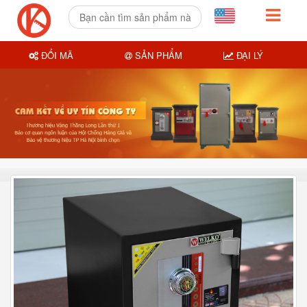
ĐỔI MÃ
SẢN PHẨM
ĐẠI LÝ