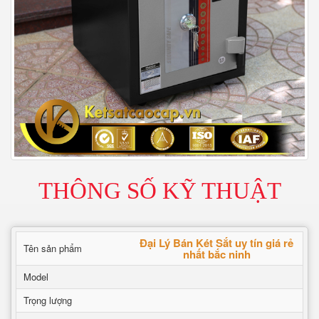
THÔNG SỐ KỸ THUẬT
Đại Lý Bán Két Sắt uy tín giá rẻ
Tên sản phẩm
nhất bắc ninh
Model
Trọng lượng