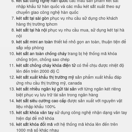
két sắt công nghệ hàn quốc
các mẫu sản phẩm két sắt
nhập khẩu từ hàn quốc và các mẫu két sắt xuất theo sự
chuyển giao công nghệ hàn quốc
két sắt tại sài gòn
phục vụ nhu cầu sử dụng cho khách
hàng thị trường tphcm
két sắt tại hà nội
phục vụ nhu cầu mua, sử dụng két tại hà
nội
két sắt mini an toàn
thiết kế nhỏ gọn an toàn, thuận tiện để
sắp xếp phòng
két sắt an toàn chống cháy
trang bị hệ thống mã khóa
chống trộm, chống sao chép
két sắt chống cháy khóa điện tử
có thể chịu được nhiệt độ
lên đến trên 2000 độ C
két sắt xuất khẩu thị trường mỹ
sản phẩm xuất khẩu đáp
ứng nhu cầu thị trường mỹ, canada
két sắt nhiều ngăn ký gửi tài sản
với từng ngăn két riêng
biệt phục vụ lưu trữ tài sản trong ngân hàng
két sắt siêu cường cao cấp
được sản xuất với nguyên vật
liệu nhập khẩu 100%
két sắt khóa vân tay
sử dụng công nghệ nhận dạng vân tay
hiện đại để mở khóa
két sắt khóa đổi mã
với hệ thống mã khóa lên đến trên
1000 mã số khác nhau