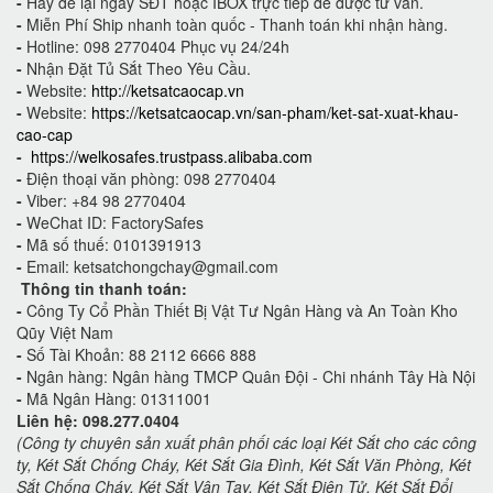
-
Hãy để lại ngay SĐT hoặc IBOX trực tiếp để được tư vấn.
-
Miễn Phí Ship nhanh toàn quốc - Thanh toán khi nhận hàng.
-
Hotline: 098 2770404 Phục vụ 24/24h
-
Nhận Đặt Tủ Sắt Theo Yêu Cầu.
-
Website:
http://ketsatcaocap.vn
-
Website:
https://ketsatcaocap.vn/san-pham/ket-sat-xuat-khau-
cao-cap
-
https://welkosafes.trustpass.alibaba.com
-
Điện thoại văn phòng: 098 2770404
-
Viber: +84 98 2770404
-
WeChat ID: FactorySafes
-
Mã số thuế: 0101391913
-
Email: ketsatchongchay@gmail.com
Thông tin thanh toán:
-
Công Ty Cổ Phần Thiết Bị Vật Tư Ngân Hàng và An Toàn Kho
Qũy Việt Nam
-
Số Tài Khoản: 88 2112 6666 888
-
Ngân hàng: Ngân hàng TMCP Quân Đội - Chi nhánh Tây Hà Nội
-
Mã Ngân Hàng: 01311001
Liên hệ: 098.277.0404
(Công ty chuyên sản xuất phân phối các loại Két Sắt cho các công
ty, Két Sắt Chống Cháy, Két Sắt Gia Đình, Két Sắt Văn Phòng, Két
Sắt Chống Cháy, Két Sắt Vân Tay, Két Sắt Điện Tử, Két Sắt Đổi