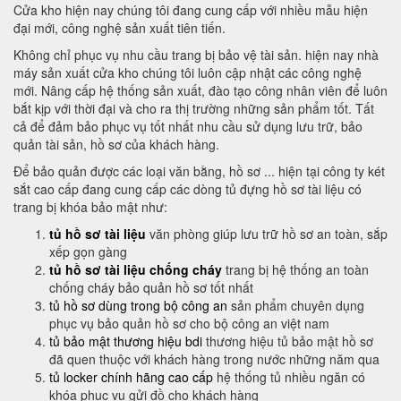
Cửa kho hiện nay chúng tôi đang cung cấp với nhiều mẫu hiện
đại mới, công nghệ sản xuất tiên tiến.
Không chỉ phục vụ nhu cầu trang bị bảo vệ tài sản. hiện nay nhà
máy sản xuất cửa kho chúng tôi luôn cập nhật các công nghệ
mới. Nâng cấp hệ thống sản xuất, đào tạo công nhân viên để luôn
bắt kịp với thời đại và cho ra thị trường những sản phẩm tốt. Tất
cả để đảm bảo phục vụ tốt nhất nhu cầu sử dụng lưu trữ, bảo
quản tài sản, hồ sơ của khách hàng.
Để bảo quản được các loại văn bằng, hồ sơ ... hiện tại công ty két
sắt cao cấp đang cung cấp các dòng tủ đựng hồ sơ tài liệu có
trang bị khóa bảo mật như:
tủ hồ sơ tài liệu
văn phòng giúp lưu trữ hồ sơ an toàn, sắp
xếp gọn gàng
tủ hồ sơ tài liệu chống cháy
trang bị hệ thống an toàn
chống cháy bảo quản hồ sơ tốt nhất
tủ hồ sơ dùng trong bộ công an
sản phẩm chuyên dụng
phục vụ bảo quản hồ sơ cho bộ công an việt nam
tủ bảo mật thương hiệu bdi
thương hiệu tủ bảo mật hồ sơ
đã quen thuộc với khách hàng trong nước những năm qua
tủ locker chính hãng cao cấp
hệ thống tủ nhiều ngăn có
khóa phục vụ gửi đồ cho khách hàng