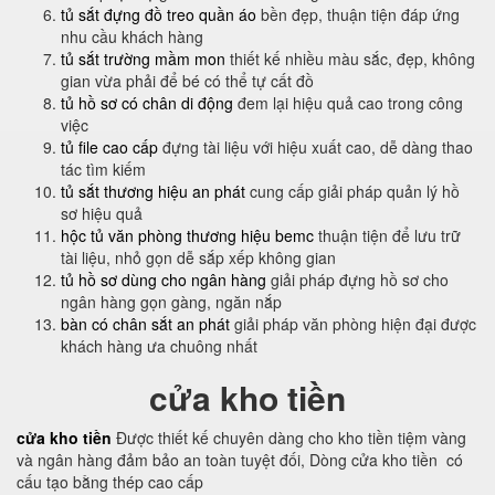
tủ sắt đựng đồ treo quần áo
bền đẹp, thuận tiện đáp ứng
nhu cầu khách hàng
tủ sắt trường mầm mon
thiết kế nhiều màu sắc, đẹp, không
gian vừa phải để bé có thể tự cất đồ
tủ hồ sơ có chân di động
đem lại hiệu quả cao trong công
việc
tủ file cao cấp
đựng tài liệu với hiệu xuất cao, dễ dàng thao
tác tìm kiếm
tủ sắt thương hiệu an phát
cung cấp giải pháp quản lý hồ
sơ hiệu quả
hộc tủ văn phòng thương hiệu bemc
thuận tiện để lưu trữ
tài liệu, nhỏ gọn dễ sắp xếp không gian
tủ hồ sơ dùng cho ngân hàng
giải pháp đựng hồ sơ cho
ngân hàng gọn gàng, ngăn nắp
bàn có chân sắt an phát
giải pháp văn phòng hiện đại được
khách hàng ưa chuông nhất
cửa kho tiền
cửa kho tiền
Được thiết kế chuyên dàng cho kho tiền tiệm vàng
và ngân hàng đảm bảo an toàn tuyệt đối, Dòng cửa kho tiền có
cấu tạo bằng thép cao cấp