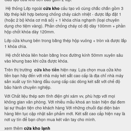
Hệ thống Lớp ngoài
cửa kho
cấu tạo vô cùng chắc chắn gồm 3
lớp thép kết hợp betong chống cháy cách nhiệt - được lắp đặt 1
(hoặc 2 bộ khóa cơ mã số) + 1 khóa chìa nghạnh (loại chuyên
dụng cho tiệm vàng). Phần chống cháy có độ dày 100mm + phần
hộp chốt khóa dày 120mm.
Lớp cửa khung bên trong bằng thép hộp vuông + tròn và được lắp
1 khóa chìa.
Hệ chốt khóa liên hoàn bằng Inox đường kính 50mm xuyên sâu
vào khung bao khi cửa được khóa.
Trên thị trường
cửa kho tiền
hiện nay. Lựa chọn mua cửa kho
tiền bạn hãy đến với nhà máy két sắt cao cấp là địa chỉ nhà máy
sản xuất uy tín hàng đầu cung cấp các dòng két sắt với chế độ
bảo hành chuyên nghiệp.
Với Chất liệu thép sơn tĩnh điện ghi xám vv, phù hợp với mọi
không gian văn phòng. Với nhiều mẫu khoá an toàn hiện đại đem
lại sự thuận tiện cho khách hàng Với những chuỗi đại diện bán
hàng liên tục cập nhật sản phẩm mới. Két sắt cao cấp hiện nay là
nơi uy tín để bạn chọn mua két vân tay cho mình.
xem thêm
cửa kho lạnh