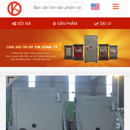
ĐỔI MÃ
SẢN PHẨM
ĐẠI LÝ