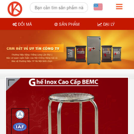
ĐỔI MÃ
SẢN PHẨM
ĐẠI LÝ