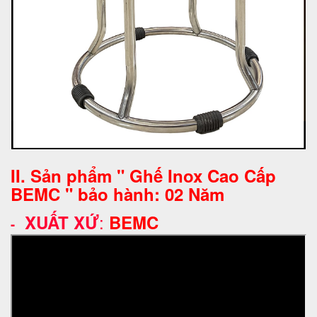
II. Sản phẩm " Ghế Inox Cao Cấp
BEMC " bảo hành: 02 Năm
:
XUẤT XỨ
BEMC
-