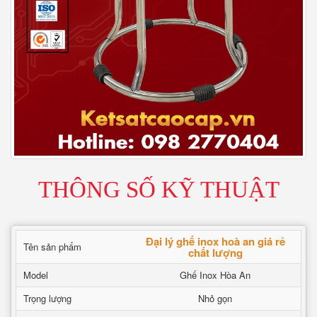
THÔNG SỐ KỸ THUẬT
Đại lý ghế inox hoà an giá rẻ
Tên sản phẩm
chất lượng
Model
Ghế Inox Hòa An
Trọng lượng
Nhỏ gọn