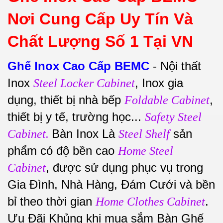
Nơi Cung Cấp Uy Tín Và
Chất Lượng Số 1 Tại VN
Ghế Inox Cao Cấp BEMC
-
Nội thất
Inox
, Inox gia
Steel Locker Cabinet
dụng, thiết bị nhà bếp
,
Foldable Cabinet
thiết bị y tế, trường học...
Safety Steel
Bàn Inox Là
sản
Cabinet.
Steel Shelf
phẩm có độ bền cao
Home Steel
, được sử dụng phục vụ trong
Cabinet
Gia Đình, Nhà Hàng, Đám Cưới và bền
bỉ theo thời gian
.
Home Clothes Cabinet
Ưu Đãi Khủng khi mua sắm Bàn Ghế