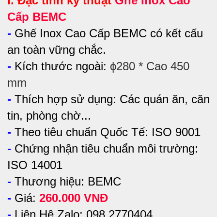
I. Đặc tính kỹ thuật
Ghế Inox Cao
Cấp BEMC
-
Ghế Inox Cao Cấp BEMC có kết cấu
an toàn vững chắc.
-
Kích thước ngoài:
ϕ280 * Cao 450
mm
-
Thích hợp sử dụng:
Các quán ăn, căn
tin, phòng chờ...
-
Theo tiêu chuẩn Quốc Tế: ISO 9001
-
Chứng nhận tiêu chuẩn môi trường:
ISO 14001
-
Thương hiệu: BEMC
-
Giá:
260.000 VNĐ
-
Liên Hệ Zalo: 098 2770404