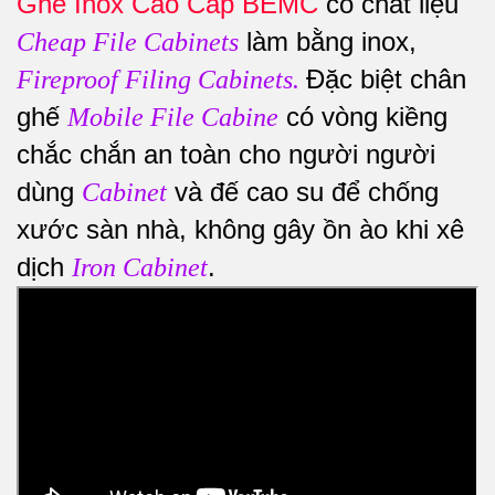
Ghế Inox Cao Cấp BEMC
có chất liệu
làm bằng inox,
Cheap File Cabinets
Đặc biệt chân
Fireproof Filing Cabinets
.
ghế
có vòng kiềng
Mobile File Cabine
chắc chắn an toàn cho người người
dùng
và đế cao su để chống
Cabinet
xước sàn nhà, không gây ồn ào khi xê
dịch
.
Iron Cabinet