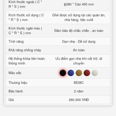
Kích thước ngoài ( C *
ϕ280 * Cao 450 mm
R * S ) mm
Kích thước sử dụng ( C
Ghế được sử dụng tại các quán ăn,
* R * S ) mm
nhà hàng, tiệc cưới
Kích thước ngăn kéo (
Đảm bảo độ chắc chắn , an toàn
C * R * S ) mm
Tính năng
Gọn nhẹ - Dễ sử dụng
Khả năng chống cháy
An toàn
Hệ thống khóa liên hoàn
Ưu điểm gọn nhẹ khi cất trữ, di
thông minh
chuyển
Đen
Xanh
Nâu
Đỏ
Trắng
Mầu sắc
Thương hiệu
BEMC
Bảo hành
2 năm
Giá
260.000 VNĐ