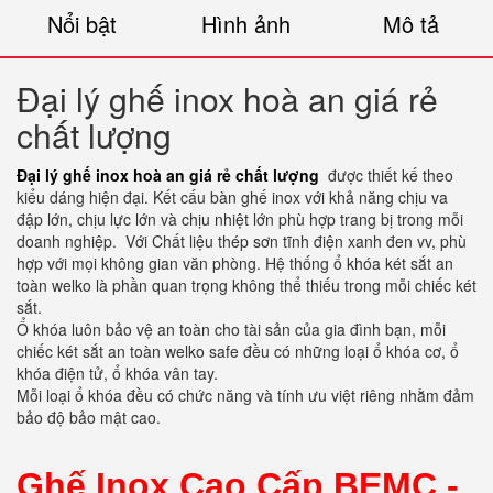
Nổi bật
Hình ảnh
Mô tả
Đại lý ghế inox hoà an giá rẻ
chất lượng
Đại lý ghế inox hoà an giá rẻ chất lượng
được thiết kế theo
kiểu dáng hiện đại. Kết cấu bàn ghế inox với khả năng chịu va
đập lớn, chịu lực lớn và chịu nhiệt lớn phù hợp trang bị trong mỗi
doanh nghiệp. Với Chất liệu thép sơn tĩnh điện xanh đen vv, phù
hợp với mọi không gian văn phòng. Hệ thống ổ khóa két sắt an
toàn welko là phần quan trọng không thể thiếu trong mỗi chiếc két
sắt.
Ổ khóa luôn bảo vệ an toàn cho tài sản của gia đình bạn, mỗi
chiếc két sắt an toàn welko safe đều có những loại ổ khóa cơ, ổ
khóa điện tử, ổ khóa vân tay.
Mỗi loại ổ khóa đều có chức năng và tính ưu việt riêng nhằm đảm
bảo độ bảo mật cao.
Ghế Inox Cao Cấp BEMC -