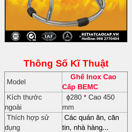
Thông Số Kĩ Thuật
Ghế Inox Cao
Model
Cấp BEMC
Kích thước
ϕ280 * Cao 450
ngoài
mm
Thích hợp sử
Các quán ăn, căn
dụng
tin, nhà hàng...