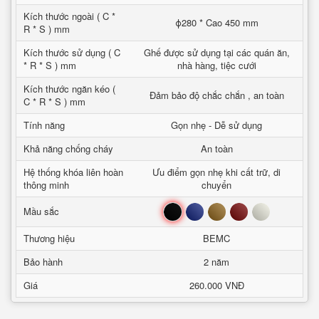
Kích thước ngoài ( C *
ϕ280 * Cao 450 mm
R * S ) mm
Kích thước sử dụng ( C
Ghế được sử dụng tại các quán ăn,
* R * S ) mm
nhà hàng, tiệc cưới
Kích thước ngăn kéo (
Đảm bảo độ chắc chắn , an toàn
C * R * S ) mm
Tính năng
Gọn nhẹ - Dễ sử dụng
Khả năng chống cháy
An toàn
Hệ thống khóa liên hoàn
Ưu điểm gọn nhẹ khi cất trữ, di
thông minh
chuyển
Đen
Xanh
Nâu
Đỏ
Trắng
Mầu sắc
Thương hiệu
BEMC
Bảo hành
2 năm
Giá
260.000 VNĐ