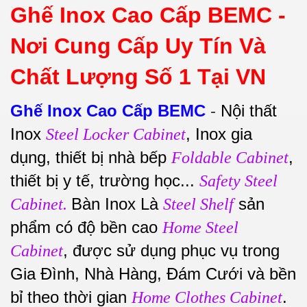
Ghế Inox Cao Cấp BEMC -
Nơi Cung Cấp Uy Tín Và
Chất Lượng Số 1 Tại VN
Ghế Inox Cao Cấp BEMC
-
Nội thất
Inox
, Inox gia
Steel Locker Cabinet
dụng, thiết bị nhà bếp
,
Foldable Cabinet
thiết bị y tế, trường học...
Safety Steel
Bàn Inox Là
sản
Cabinet.
Steel Shelf
phẩm có độ bền cao
Home Steel
, được sử dụng phục vụ trong
Cabinet
Gia Đình, Nhà Hàng, Đám Cưới và bền
bỉ theo thời gian
.
Home Clothes Cabinet