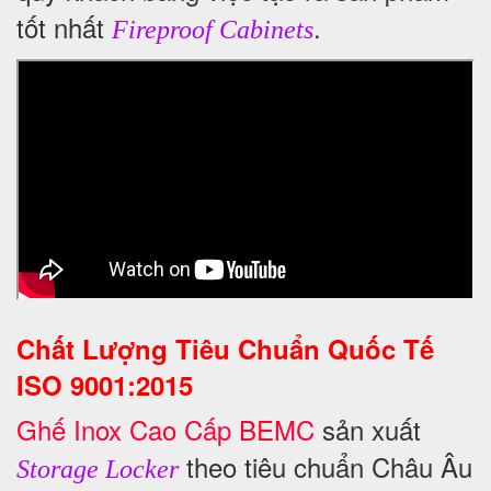
tốt nhất
.
Fireproof Cabinets
Chất Lượng Tiêu Chuẩn Quốc Tế
ISO 9001:2015
Ghế Inox Cao Cấp BEMC
sản xuất
theo tiêu chuẩn Châu Âu
Storage Locker