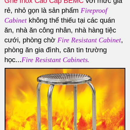
Ghế Inox Cao Cấp BEMC
với mức giá
rẻ, nhỏ gọn là sản phẩm
Fireproof
không thể thiếu tại các quán
Cabinet
ăn, nhà ăn công nhân, nhà hàng tiệc
cưới, phòng chờ
,
Fire Resistant Cabinet
phòng ăn gia đình, căn tin trường
học...
Fire Resistant Cabinets.