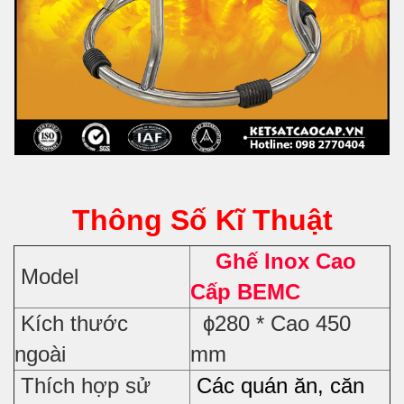
Thông Số Kĩ Thuật
Ghế Inox Cao
Model
Cấp BEMC
Kích thước
ϕ280 * Cao 450
ngoài
mm
Thích hợp sử
Các quán ăn, căn