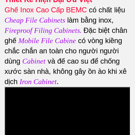
Ghế Inox Cao Cấp BEMC
có chất liệu
làm bằng inox,
Cheap File Cabinets
Đặc biệt chân
Fireproof Filing Cabinets
.
ghế
có vòng kiềng
Mobile File Cabine
chắc chắn an toàn cho người người
dùng
và đế cao su để chống
Cabinet
xước sàn nhà, không gây ồn ào khi xê
dịch
.
Iron Cabinet