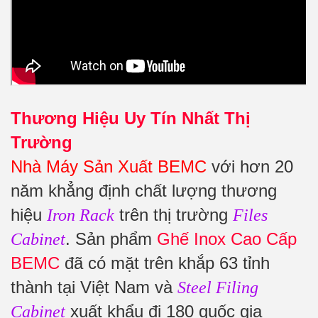
Thương Hiệu Uy Tín Nhất Thị
Trường
Nhà Máy Sản Xuất BEMC
với hơn 20
năm khẳng định chất lượng thương
hiệu
trên thị trường
Iron Rack
Files
. Sản phẩm
Ghế Inox Cao Cấp
Cabinet
BEMC
đã có mặt trên khắp 63 tỉnh
thành tại Việt Nam và
Steel Filing
xuất khẩu đi 180 quốc gia
Cabinet