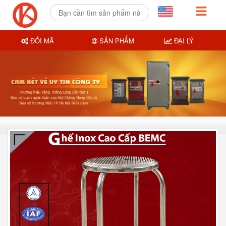
ĐỔI MÃ
SẢN PHẨM
ĐẠI LÝ