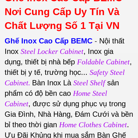
Nơi Cung Cấp Uy Tín Và
Chất Lượng Số 1 Tại VN
Ghế Inox Cao Cấp BEMC
-
Nội thất
Inox
, Inox gia
Steel Locker Cabinet
dụng, thiết bị nhà bếp
,
Foldable Cabinet
thiết bị y tế, trường học...
Safety Steel
Bàn Inox Là
sản
Cabinet.
Steel Shelf
phẩm có độ bền cao
Home Steel
, được sử dụng phục vụ trong
Cabinet
Gia Đình, Nhà Hàng, Đám Cưới và bền
bỉ theo thời gian
.
Home Clothes Cabinet
Ưu Đãi Khủng khi mua sắm Bàn Ghế