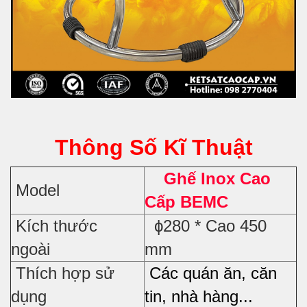
Thông Số Kĩ Thuật
Ghế Inox Cao
Model
Cấp BEMC
Kích thước
ϕ280 * Cao 450
ngoài
mm
Thích hợp sử
Các quán ăn, căn
dụng
tin, nhà hàng...