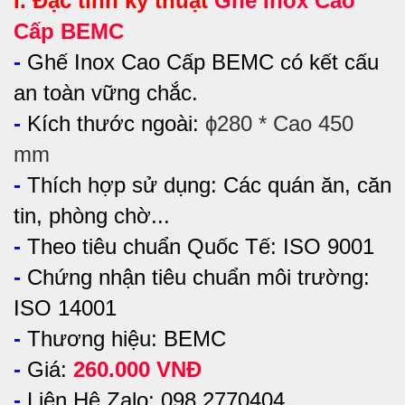
I. Đặc tính kỹ thuật
Ghế Inox Cao
Cấp BEMC
-
Ghế Inox Cao Cấp BEMC có kết cấu
an toàn vững chắc.
-
Kích thước ngoài:
ϕ280 * Cao 450
mm
-
Thích hợp sử dụng:
Các quán ăn, căn
tin, phòng chờ...
-
Theo tiêu chuẩn Quốc Tế: ISO 9001
-
Chứng nhận tiêu chuẩn môi trường:
ISO 14001
-
Thương hiệu: BEMC
-
Giá:
260.000 VNĐ
-
Liên Hệ Zalo: 098 2770404