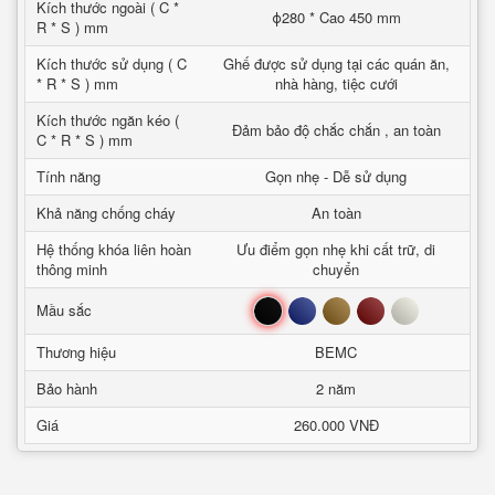
Kích thước ngoài ( C *
ϕ280 * Cao 450 mm
R * S ) mm
Kích thước sử dụng ( C
Ghế được sử dụng tại các quán ăn,
* R * S ) mm
nhà hàng, tiệc cưới
Kích thước ngăn kéo (
Đảm bảo độ chắc chắn , an toàn
C * R * S ) mm
Tính năng
Gọn nhẹ - Dễ sử dụng
Khả năng chống cháy
An toàn
Hệ thống khóa liên hoàn
Ưu điểm gọn nhẹ khi cất trữ, di
thông minh
chuyển
Đen
Xanh
Nâu
Đỏ
Trắng
Mầu sắc
Thương hiệu
BEMC
Bảo hành
2 năm
Giá
260.000 VNĐ