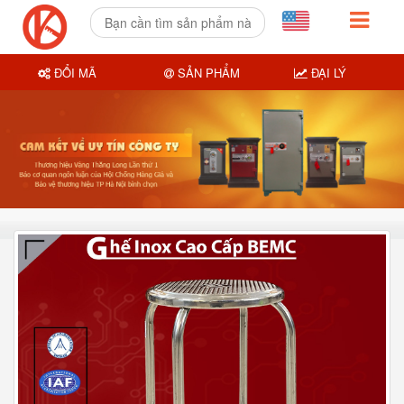
ĐỔI MÃ
SẢN PHẨM
ĐẠI LÝ