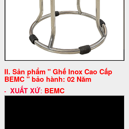
II. Sản phẩm " Ghế Inox Cao Cấp
BEMC " bảo hành: 02 Năm
:
XUẤT XỨ
BEMC
-