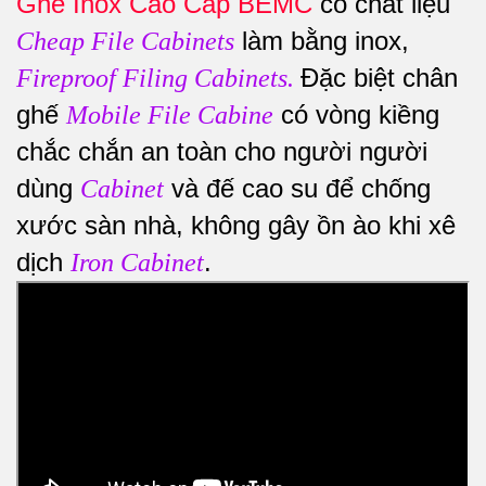
Ghế Inox Cao Cấp BEMC
có chất liệu
làm bằng inox,
Cheap File Cabinets
Đặc biệt chân
Fireproof Filing Cabinets
.
ghế
có vòng kiềng
Mobile File Cabine
chắc chắn an toàn cho người người
dùng
và đế cao su để chống
Cabinet
xước sàn nhà, không gây ồn ào khi xê
dịch
.
Iron Cabinet