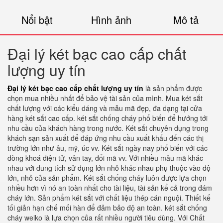
Nổi bật
Hình ảnh
Mô tả
Đại lý két bạc cao cấp chất
lượng uy tín
Đại lý két bạc cao cấp chất lượng uy tín
là sản phẩm được
chọn mua nhiều nhất để bảo vệ tài sản của mình. Mua két sắt
chất lượng với các kiểu dáng và mẫu mã đẹp, đa dạng tại cửa
hàng két sắt cao cấp. két sắt chống cháy phổ biến để hướng tới
nhu cầu của khách hàng trong nước. Két sắt chuyên dụng trong
khách sạn sản xuất để đáp ứng nhu cầu xuất khẩu đến các thị
trường lớn như âu, mỹ, úc vv. Két sắt ngày nay phổ biến với các
dòng khoá điện tử, vân tay, đổi mã vv. Với nhiều mẫu mã khác
nhau với dung tích sử dụng lớn nhỏ khác nhau phụ thuộc vào độ
lớn, nhỏ của sản phẩm. Két sắt chống cháy luôn được lựa chọn
nhiều hơn vì nó an toàn nhất cho tài liệu, tài sản kể cả trong đám
cháy lớn. Sản phẩm két sắt với chất liệu thép cán nguội. Thiết kế
tối giản hạn chế mối hàn để đảm bảo độ an toàn. két sắt chống
cháy welko là lựa chọn của rất nhiều người tiêu dùng. Với Chất