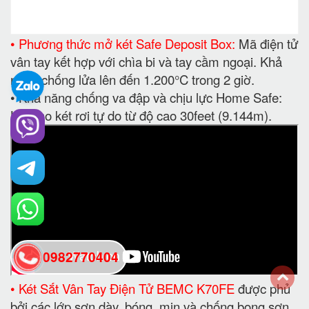
• Phương thức mở két Safe Deposit Box:
Mã điện tử
vân tay kết hợp với chìa bi và tay cầm ngoại. Khả
năng chống lửa lên đến 1.200°C trong 2 giờ.
• Khả năng chống va đập và chịu lực Home Safe:
Khi cho két rơi tự do từ độ cao 30feet (9.144m).
0982770404
• Két Sắt Vân Tay Điện Tử BEMC K70FE
được phủ
back
bởi các lớp sơn dày, bóng, mịn và chống bong sơn,