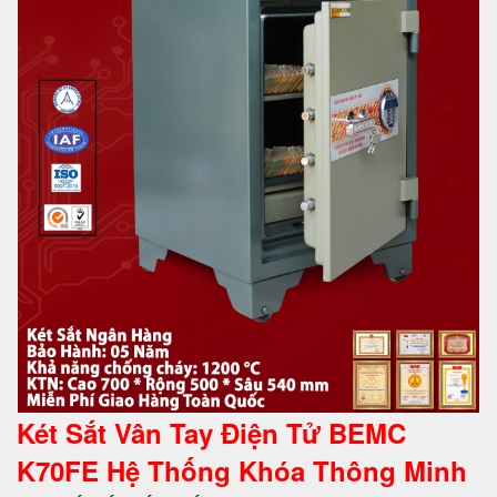
Két Sắt Vân Tay Điện Tử BEMC
K70FE Hệ Thống Khóa Thông Minh