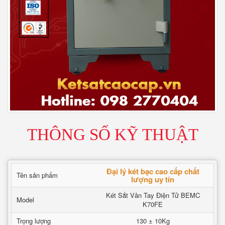
THÔNG SỐ KỸ THUẬT
Đại lý két bạc cao cấp chất
Tên sản phẩm
lượng uy tín
Két Sắt Vân Tay Điện Tử BEMC
Model
K70FE
Trọng lượng
130 ± 10Kg