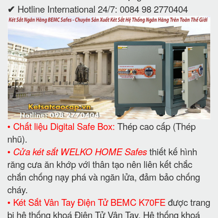
✔
Hotline International 24/7: 0084 98 2770404
• Chất liệu Digital Safe Box:
Thép cao cấp (Thép
nhũ).
•
Cửa két sắt WELKO HOME Safes
thiết kế hình
răng cưa ăn khớp với thân tạo nên liên kết chắc
chắn chống nạy phá và ngăn lửa, đảm bảo chống
cháy.
• Két Sắt Vân Tay Điện Tử BEMC K70FE
được trang
bị hệ thống khoá Điện Tử Vân Tay. Hệ thống khoá