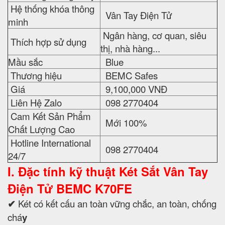
Hệ thống khóa thông
Vân Tay Điện Tử
minh
Ngân hàng, cơ quan, siêu
Thích hợp sử dụng
thị, nhà hàng...
Mầu sắc
Blue
Thương hiệu
BEMC Safes
Giá
9,100,000 VNĐ
Liên Hệ Zalo
098 2770404
Cam Kết Sản Phẩm
Mới 100%
Chất Lượng Cao
Hotline International
098 2770404
24/7
I. Đặc tính kỹ thuật
Két Sắt Vân Tay
Điện Tử BEMC K70FE
✔
Két có kết cấu an toàn vững chắc, an toàn, chống
chá
y