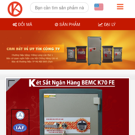
ĐỔI MÃ
SẢN PHẨM
ĐẠI LÝ