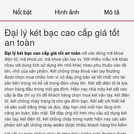
Nổi bật
Hình ảnh
Mô tả
Đại lý két bạc cao cấp giá tốt
an toàn
Đại lý két bạc cao cấp giá tốt an toàn
với các dòng mã khoá
điện tử, mã khoá cơ, mã khoá vân tay vv. Với nhiều mẫu mã khác
nhau với dung tích sử dụng lớn nhỏ khác nhau phụ thuộc vào độ
lớn, nhỏ của sản phẩm. Két chống cháy khoá vân tay thường
được chọn mua nhiều hơn vì nó đáp ứng bảo vệ tốt nhất cho tài
sản bên trong nó kể cả trong đám cháy lớn. Két sắt điện tử là lựa
chọn hàng đầu trong mõi gia đình. Hiện nay nhà máy két sắt cao
cấp là địa chỉ uy tín để khách hàng chọn mua két vân tay, két điện
tử, két chống cháy trang bị cho gia đình bạn. Két sắt với thiết kế
và sản xuất bằng thép và đúc, dập hạn chế mối hàn tăng tính
năng an toàn, bảo mật. Để đáp ứng tốt hơn nhu cầu sử dụng két
vân tay, két điện tử, két chống cháy trong nước hiện nay các sản
phẩm két sắt chống cháy welko được nhiều khách hàng tìm kiếm
két sắt an toàn chống cháy thương hiệu welko safe thường được