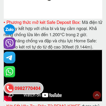
• Phương thức mở két Safe Deposit Box:
Mã điện tử
vân tay kết hợp với chìa bi và tay cầm ngoại. Khả
năng chống lửa lên đến 1.200°C trong 2 giờ.
• Khả năng chống va đập và chịu lực Home Safe:
Khi cho két rơi tự do từ độ cao 30feet (9.144m).
0982770404
back