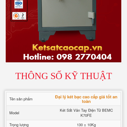
THÔNG SỐ KỸ THUẬT
Đại lý két bạc cao cấp giá tốt an
Tên sản phẩm
toàn
Két Sắt Vân Tay Điện Tử BEMC
Model
K70FE
Trọng lượng
130 ± 10Kg