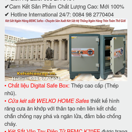
✔
Cam Kết Sản Phẩm Chất Lượng Cao: Mới 100%
✔
Hotline International 24/7: 0084 98 2770404
• Chất liệu Digital Safe Box:
Thép cao cấp (Thép
nhũ).
•
Cửa két sắt WELKO HOME Safes
thiết kế hình
răng cưa ăn khớp với thân tạo nên liên kết chắc
chắn chống nạy phá và ngăn lửa, đảm bảo chống
cháy.
• Két Sắt Vân Tay Điện Tử BEMC K70FE
được trang