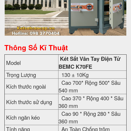
Thông Số Kĩ Thuật
Két Sắt Vân Tay Điện Tử
Model
BEMC K70FE
Trọng Lượng
130 ± 10Kg
Cao 700* Rộng 500* Sâu
Kích thước ngoài
540 mm
Cao 370 * Rộng 400 * Sâu
Kích thước sử dụng
360 mm
Cao 90 * Rộng 280 * Sâu
Kích ngăn kéo
360 mm
Tính năng
An Toàn Chống trộm