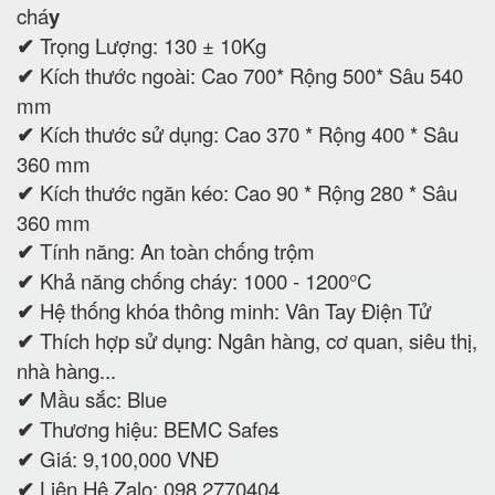
chá
y
✔
Trọng Lượng: 130 ± 10Kg
✔
Kích thước ngoài: Cao 700* Rộng 500* Sâu 540
mm
✔
Kích thước sử dụng: Cao 370 * Rộng 400 * Sâu
360 mm
✔
Kích thước ngăn kéo: Cao 90 * Rộng 280 * Sâu
360 mm
✔
Tính năng: An toàn chống trộm
✔
Khả năng chống cháy: 1000 - 1200°C
✔
Hệ thống khóa thông minh: Vân Tay Điện Tử
✔
Thích hợp sử dụng: Ngân hàng, cơ quan, siêu thị,
nhà hàng...
✔
Mầu sắc: Blue
✔
Thương hiệu: BEMC Safes
✔
Giá: 9,100,000 VNĐ
✔
Liên Hệ Zalo: 098 2770404