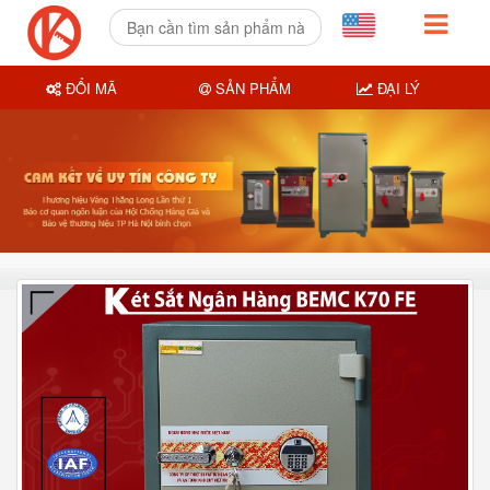
ĐỔI MÃ
SẢN PHẨM
ĐẠI LÝ