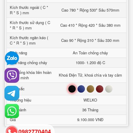
Kích thước ngoài ( C *
Cao 780 * Rộng 530* Sâu 570mm
R * S ) mm
Kích thước sử dụng ( C
Cao 410 * Rộng 420 * Sâu 380 mm
* R * S ) mm
Kích thước ngăn kéo (
Cao 90 * Rộng 310 * Sâu 330 mm
C * R * S ) mm
Tính năng
An Toàn chống cháy
Khả năng chống cháy
1000- 1.200 độ C
Hệ thống khóa liên hoàn
Khoá Điện Tử, khoá chìa và tay cầm
thông minh
Đen
Xanh
Nâu
Đỏ
Trắng
Mầu sắc
Thương hiệu
WELKO
Bảo hành
36 Tháng
Giá
9.100.000 VNĐ
0982770404