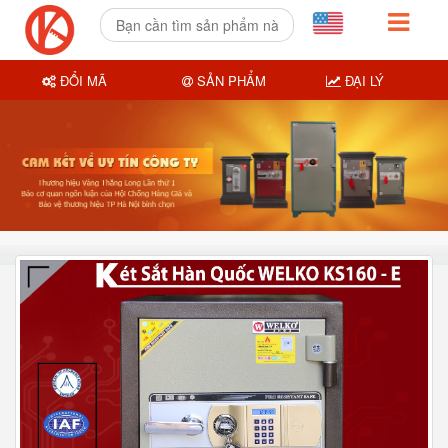
ĐỔI MÃ
SẢN PHẨM
ĐẠI LÝ