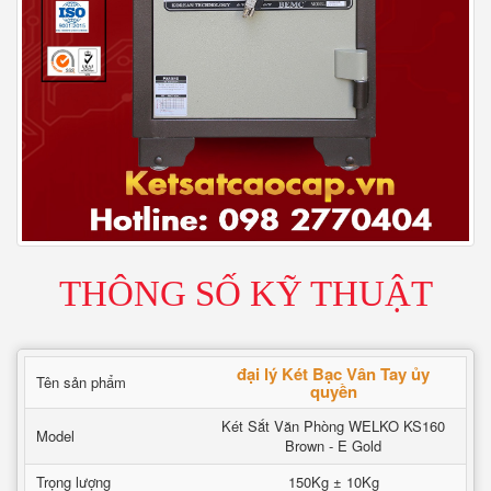
THÔNG SỐ KỸ THUẬT
đại lý Két Bạc Vân Tay ủy
Tên sản phẩm
quyền
Két Sắt Văn Phòng WELKO KS160
Model
Brown - E Gold
Trọng lượng
150Kg ± 10Kg