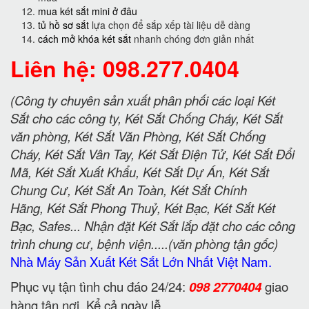
mua két sắt mini ở đâu
tủ hồ sơ sắt
lựa chọn để sắp xếp tài liệu dễ dàng
cách mở khóa két sắt
nhanh chóng đơn giản nhất
Liên hệ: 098.277.0404
(Công ty chuyên sản xuất phân phối các loại Két
Sắt cho các công ty, Két Sắt Chống Cháy, Két Sắt
văn phòng, Két Sắt Văn Phòng, Két Sắt Chống
Cháy, Két Sắt Vân Tay, Két Sắt Điện Tử, Két Sắt Đổi
Mã, Két Sắt Xuất Khẩu, Két Sắt Dự Án, Két Sắt
Chung Cư, Két Sắt An Toàn, Két Sắt Chính
Hãng, Két Sắt Phong Thuỷ, Két Bạc, Két Sắt Két
Bạc, Safes... Nhận đặt Két Sắt lắp đặt cho các công
trình chung cư, bệnh viện.....(văn phòng tận gốc)
Nhà Máy Sản Xuất Két Sắt Lớn Nhất Việt Nam.
Phục vụ tận tình chu đáo 24/24:
098 2770404
giao
hàng tận nơi. Kể cả ngày lễ.