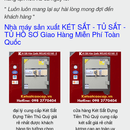
"
Luôn luôn mang lại sự hài lòng mong đợi đến
khách hàng
"
Nhà máy sản xuất KÉT SẮT - TỦ SẮT -
TỦ HỒ SƠ Giao Hàng Miễn Phí Toàn
Quốc
đại lý cung cấp Két Sắt
cửa hàng Két Sắt Đựng
Đựng Tiền Thủ Quỹ giá
Tiền Thủ Quỹ cung cấp
rẻ nhất được khách
két sắt giá rẻ chất
hàng tin tưởng chọn
lượng cao an toàn uy