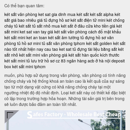
Có thể bạn quan tâm:
két sắt văn phòng
ket sat gia dinh
mua két sắt
két sắt alpha
két
sắt giá bao nhiêu
giá tủ đựng hồ sơ
két sắt điện tử mini
két chống
cháy
tủ két sắt
tủ sắt nhỏ
mua két sắt ở đâu
cửa kho tiền
giá két
sắt mini
ket sat van tay
giá két sắt văn phòng
cách đổ mật khẩu
két sắt mini
ket an toan
két sắt âm tường
tủ đựng hồ sơ văn
phòng
tủ hồ sơ mini
tủ sắt văn phòng tphcm
két sắt golden
két sắt
nào tốt nhất hiện nay
cau tao ket sat
tủ đựng tài liệu bằng sắt
két
sắt nhỏ
két sắt mini văn phòng
giá két sắt hàn quốc
kích thước
két sắt mini
tủ lưu trữ hồ sơ
cz 83
ngân hàng acb ở hà nội
deposit
box
két sắt mini tphcm
muốn, phù hợp sử dụng trong văn phòng, văn phòng có tính năng
chống cháy và hệ thống khoá an toàn cao là kết quả của sự sáng
tạo từ một dạng vật cứng có khả năng chống cháy tại một
ngưỡng nhiệt độ độ nhất định. Loại két sắt này có thiết kế đặc biệt
cô lập trong trường hợp hỏa hoạn. Những tài sản giá trị bên trong
sẽ luôn được bảo đảm an toàn tốt nhất.