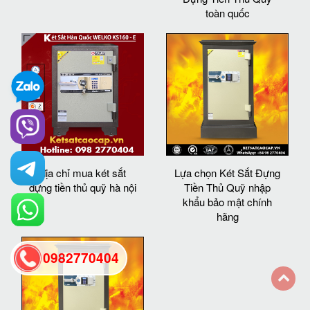
toàn quốc
địa chỉ mua két sắt
Lựa chọn Két Sắt Đựng
đựng tiền thủ quỹ hà nội
Tiền Thủ Quỹ nhập
khẩu bảo mật chính
hãng
0982770404
back