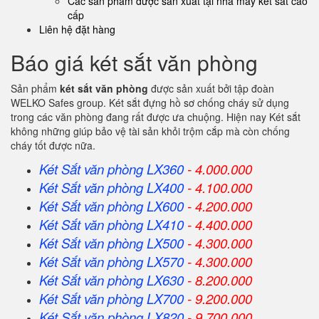
Các sản phẩm được sản xuất tại nhà máy két sắt cao
cấp
Liên hệ đặt hàng
Báo giá két sắt văn phòng
Sản phẩm
két sắt văn phòng
được sản xuất bởi tập đoàn
WELKO Safes group. Két sắt đựng hồ sơ chống cháy sử dụng
trong các văn phòng đang rất được ưa chuộng. Hiện nay Két sắt
không những giúp bảo vệ tài sản khỏi trộm cắp mà còn chống
cháy tốt được nữa.
Két Sắt văn phòng LX360
- 4.000.000
Két Sắt
văn phòng
LX400
- 4.100.000
Két Sắt
văn phòng
LX600
- 4.200.000
Két Sắt
văn phòng
LX410
- 4.400.000
Két Sắt
văn phòng
LX500
- 4.300.000
Két Sắt
văn phòng
LX570
- 4.300.000
Két Sắt
văn phòng
LX630
- 8.200.000
Két Sắt
văn phòng
LX700
- 9.200.000
Két Sắt
văn phòng
LX820
- 9.700.000