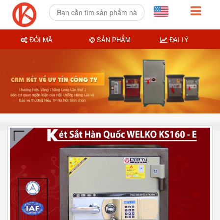
ĐỔI MÃ
SẢN PHẨM
ĐẠI LÝ