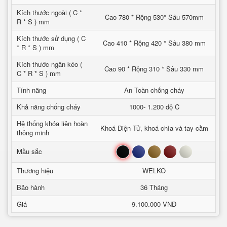
Kích thước ngoài ( C *
Cao 780 * Rộng 530* Sâu 570mm
R * S ) mm
Kích thước sử dụng ( C
Cao 410 * Rộng 420 * Sâu 380 mm
* R * S ) mm
Kích thước ngăn kéo (
Cao 90 * Rộng 310 * Sâu 330 mm
C * R * S ) mm
Tính năng
An Toàn chống cháy
Khả năng chống cháy
1000- 1.200 độ C
Hệ thống khóa liên hoàn
Khoá Điện Tử, khoá chìa và tay cầm
thông minh
Đen
Xanh
Nâu
Đỏ
Trắng
Mầu sắc
Thương hiệu
WELKO
Bảo hành
36 Tháng
Giá
9.100.000 VNĐ