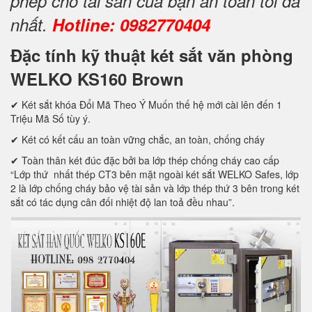
phép cho tài sản của bạn an toàn tối đa
nhất.
Hotline: 0982770404
Đặc tính kỹ thuật két sắt văn phòng
WELKO KS160 Brown
✔ Két sắt khóa Đổi Mã Theo Ý Muốn thế hệ mới cài lên đến 1
Triệu Mã Số tùy ý.
✔ Két có kết cấu an toàn vững chắc, an toàn, chống cháy
✔ Toàn thân két đúc đặc bởi ba lớp thép chống cháy cao cấp
“Lớp thứ nhất thép CT3 bên mặt ngoài két sắt WELKO Safes, lớp
2 là lớp chống cháy bảo vệ tài sản và lớp thép thứ 3 bên trong két
sắt có tác dụng cân đối nhiệt độ lan toả đều nhau”.