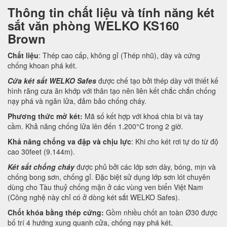
Thông tin chất liệu và tính năng két
sắt văn phòng WELKO KS160
Brown
Chất liệu
: Thép cao cấp, không gỉ (Thép nhũ), dày và cứng
chống khoan phá két.
Cửa két sắt WELKO Safes
được chế tạo bởi thép dày với thiết kế
hình răng cưa ăn khớp với thân tạo nên liên kết chắc chắn chống
nạy phá và ngăn lửa, đảm bảo chống cháy.
Phương thức mở két:
Mã số kết hợp với khoá chia bi và tay
cầm. Khả năng chống lửa lên đến 1.200°C trong 2 giờ.
Khả năng chống va đập và chịu lực
: Khi cho két rơi tự do từ độ
cao 30feet (9.144m).
Két sắt chống cháy
được phủ bởi các lớp sơn dày, bóng, mịn và
chống bong sơn, chống gỉ. Đặc biệt sử dụng lớp sơn lót chuyên
dùng cho Tàu thuỷ chống mặn ở các vùng ven biển Việt Nam
(Công nghệ này chỉ có ở dòng két sắt WELKO Safes).
Chốt khóa bằng thép cứng:
Gồm nhiều chốt an toàn Ø30 được
bố trí 4 hướng xung quanh cửa, chống nạy phá két.