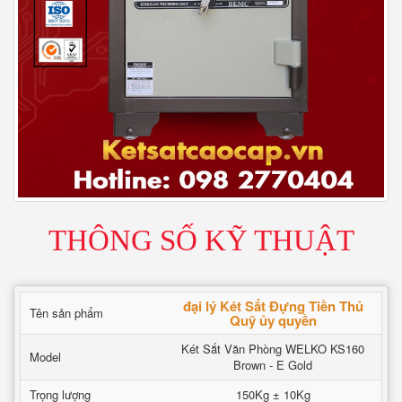
THÔNG SỐ KỸ THUẬT
đại lý Két Sắt Đựng Tiền Thủ
Tên sản phẩm
Quỹ ủy quyền
Két Sắt Văn Phòng WELKO KS160
Model
Brown - E Gold
Trọng lượng
150Kg ± 10Kg