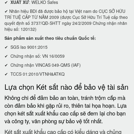
✔
XUẤT XỨ
: WELKO Safes
✔ Nhãn hiệu BDI đã được bảo hộ tại Việt nam do CỤC SỞ HỮU
TRÍ TUỆ CẤP TỪ NĂM 2009 (được Cục Sở Hữu Trí Tuệ cấp theo
quyết định số 3737/QĐ-SHTT ngày 24/2/2009 Chứng nhận nhãn
hiệu số: 120132)
Sản phẩm sản xuất theo tiêu chuẩn Quốc tế:
✔ SGS Iso 9001:2015
✔ Chứng nhận số: VN 16/0059
✔ Chứng nhận VINCAS 049-QMS (IAF)
✔ TCCS 01:2010/VTNH&ATKQ
Lựa chọn Két sắt nào để bảo vệ tài sản
Không chi để đảm bảo an toàn, tránh trộm cắp mà
còn đảm bảo khi gặp rủi ro, thiên tai họa hoạn. Lựa
chọn két sắt xuất khẩu cao cấp sẽ đem lại cho bạn
và công ty, văn phòng sự bảo vệ tốt nhất.
Két sắt xuất khẩu cao cấp có kiểu dáng và chủng