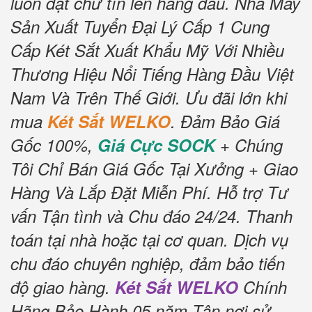
luôn đặt chữ tín lên hàng đầu.
Nhà Máy
Sản Xuất Tuyển Đại Lý Cấp 1 Cung
Cấp Két Sắt Xuất Khẩu Mỹ Với Nhiều
Thương Hiệu Nổi Tiếng Hàng Đầu Việt
Nam Và Trên Thế Giới.
Ưu đãi lớn khi
mua
Két Sắt WELKO
.
Đảm Bảo Giá
Gốc 100%,
Giá Cực SOCK
+ Chúng
Tôi Chỉ Bán Giá Gốc Tại Xưởng + Giao
Hàng Và Lắp Đặt Miễn Phí
.
Hỗ trợ Tư
vấn Tận tình và Chu đáo 24/24.
Thanh
toán tại nhà hoặc tại cơ quan.
Dịch vụ
chu đáo chuyên nghiệp, đảm bảo tiến
độ giao hàng.
Két Sắt WELKO
Chính
Hãng Bảo Hành 05 năm Tận nơi sử