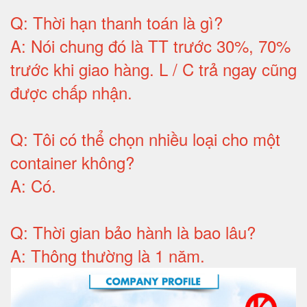
Q:
Thời hạn thanh toán là gì
?
A:
Nói chung đó là TT trước 30%, 70%
trước khi giao hàng.
L / C trả ngay cũng
được chấp nhận
.
Q:
Tôi có thể chọn nhiều loại cho một
container không
?
A:
Có
.
Q: T
hời gian bảo hành
là bao lâu?
A: Thông thường là 1 năm.