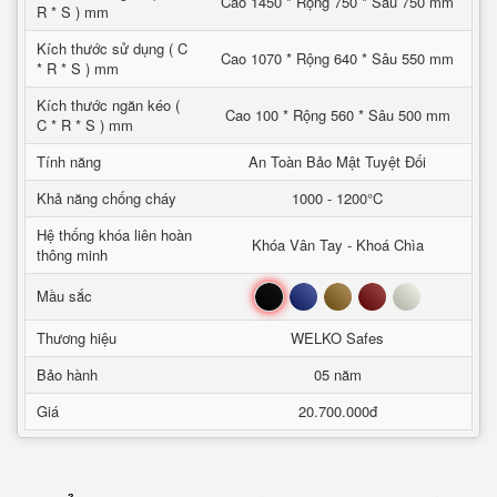
Cao 1450 * Rộng 750 * Sâu 750 mm
R * S ) mm
Kích thước sử dụng ( C
Cao 1070 * Rộng 640 * Sâu 550 mm
* R * S ) mm
Kích thước ngăn kéo (
Cao 100 * Rộng 560 * Sâu 500 mm
C * R * S ) mm
Tính năng
An Toàn Bảo Mật Tuyệt Đối
Khả năng chống cháy
1000 - 1200°C
Hệ thống khóa liên hoàn
Khóa Vân Tay - Khoá Chìa
thông minh
Đen
Xanh
Nâu
Đỏ
Trắng
Mầu sắc
Thương hiệu
WELKO Safes
Bảo hành
05 năm
Giá
20.700.000đ