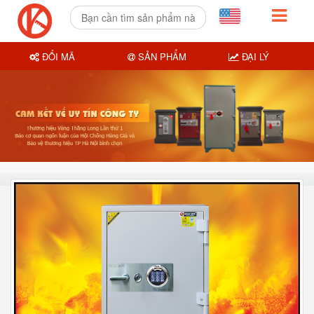
ĐỔI MÃ
SẢN PHẨM
ĐẠI LÝ