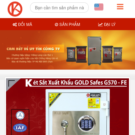
ĐỔI MÃ
SẢN PHẨM
ĐẠI LÝ