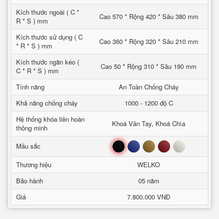
Kích thước ngoài ( C *
Cao 570 * Rộng 420 * Sâu 380 mm
R * S ) mm
Kích thước sử dụng ( C
Cao 360 * Rộng 320 * Sâu 210 mm
* R * S ) mm
Kích thước ngăn kéo (
Cao 50 * Rộng 310 * Sâu 190 mm
C * R * S ) mm
Tính năng
An Toàn Chống Cháy
Khả năng chống cháy
1000 - 1200 độ C
Hệ thống khóa liên hoàn
Khoá Vân Tay, Khoá Chìa
thông minh
Đen
Xanh
Nâu
Đỏ
Trắng
Mầu sắc
Thương hiệu
WELKO
Bảo hành
05 năm
Giá
7.800.000 VNĐ