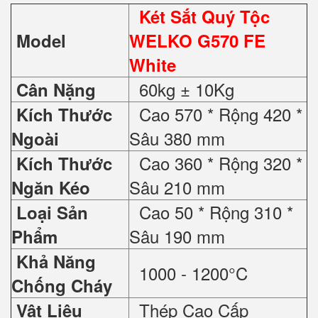
Két Sắt Quý Tộc
Model
WELKO G570 FE
White
60kg ± 10Kg
Cân Nặng
Cao 570 * Rộng 420 *
Kích Thước
Sâu 380 mm
Ngoài
Cao 360 * Rộng 320 *
Kích Thước
Sâu 210 mm
Ngăn Kéo
Cao 50 * Rộng 310 *
Loại Sản
Sâu 190 mm
Phẩm
Khả Năng
1000 - 1200°C
Chống Cháy
Thép Cao Cấp
Vật Liệu