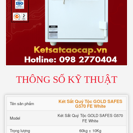
THÔNG SỐ KỸ THUẬT
Két Sắt Quý Tộc GOLD SAFES
Tên sản phẩm
G570 FE White
Két Sắt Quý Tộc GOLD SAFES G570
Model
FE White
Trọng lượng
60kg ± 10Kg