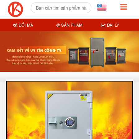
ĐỔI MÃ
SẢN PHẨM
ĐẠI LÝ