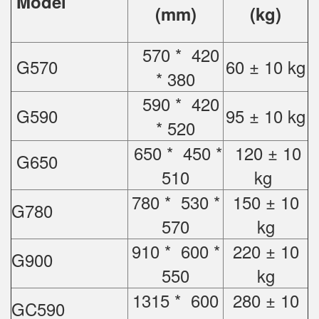
Model
(mm)
(kg)
570 * 420
G570
60 ± 10 kg
* 380
590 * 420
G590
95 ± 10 kg
* 520
650 * 450 *
120 ± 10
G650
510
kg
780 * 530 *
150 ± 10
G780
570
kg
910 * 600 *
220 ± 10
G900
550
kg
1315 * 600
280 ± 10
GC590