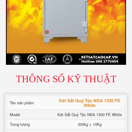
THÔNG SỐ KỸ THUẬT
Két Sắt Quý Tộc NSA 1330 FE
Tên sản phẩm
White
Model
Két Sắt Quý Tộc NSA 1330 FE White
Trọng lượng
330kg ± 10Kg