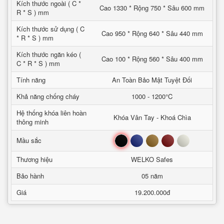
Kích thước ngoài ( C *
Cao 1330 * Rộng 750 * Sâu 600 mm
R * S ) mm
Kích thước sử dụng ( C
Cao 950 * Rộng 640 * Sâu 440 mm
* R * S ) mm
Kích thước ngăn kéo (
Cao 100 * Rộng 560 * Sâu 400 mm
C * R * S ) mm
Tính năng
An Toàn Bảo Mật Tuyệt Đối
Khả năng chống cháy
1000 - 1200°C
Hệ thống khóa liên hoàn
Khóa Vân Tay - Khoá Chìa
thông minh
Đen
Xanh
Nâu
Đỏ
Trắng
Mầu sắc
Thương hiệu
WELKO Safes
Bảo hành
05 năm
Giá
19.200.000đ