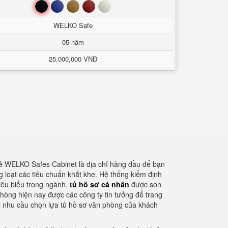
Đen
Xanh
Nâu
Đỏ
Trắng
WELKO Safe
05 năm
25,000,000 VNĐ
 rẻ WELKO Safes Cabinet là địa chỉ hàng đầu để bạn
g loạt các tiêu chuẩn khắt khe. Hệ thống kiểm định
iêu biểu trong ngành.
tủ hồ sơ cá nhân
được sơn
phòng hiện nay được các công ty tin tưởng để trang
mọi nhu cầu chọn lựa tủ hồ sơ văn phòng của khách