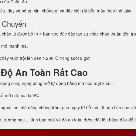
ẩn của Châu Âu.
u, dày và bóng mịn, chống gỉ và đặc biệt rất bền màu theo thời gian.
i Chuyển
hân tủ được bố trí 4 bánh xe đúc đặc tạo sự chắc chắn thuận tiện tro
g mở mạnh mẽ.
háy vượt trội lên đến 1.200°C trong suốt 2 giờ.
 Độ An Toàn Rất Cao
 dụng công nghệ đóng/mở tự động bằng mã hóa mật khẩu.
h số mở mã hóa là 0%
 ngoại tạo khả năng chống trộm phá ngay từ bề mặt, thuận tiện cho vi
trường học..., tính bảo mật và độ an toàn được đặt lên hàng đầu để đả