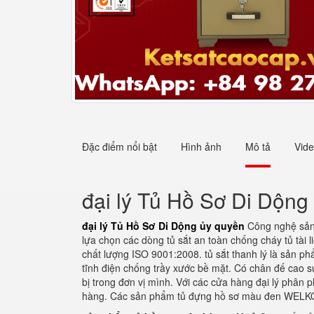
Đặc điểm nổi bật
Hình ảnh
Mô tả
Vid
đại lý Tủ Hồ Sơ Di Dộng
đại lý Tủ Hồ Sơ Di Dộng ủy quyền
Công nghệ sản x
lựa chọn các dòng tủ sắt an toàn chống cháy tủ tài 
chất lượng ISO 9001:2008. tủ sắt thanh lý là sản p
tĩnh điện chống trầy xước bề mặt. Có chân đế cao su
bị trong đơn vị mình. Với các cửa hàng đại lý phân 
hàng. Các sản phẩm tủ đựng hồ sơ màu đen WELKO S