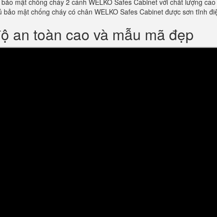
bảo mật chống cháy 2 cánh WELKO Safes Cabinet với chất lượng cao và 
m tủ bảo mật chống cháy có chân WELKO Safes Cabinet được sơn tĩnh 
độ an toàn cao và mẫu mã đẹp