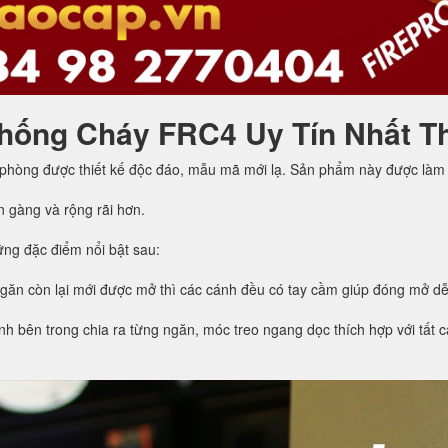
hống Cháy FRC4 Uy Tín Nhất T
 phòng được thiết kế độc đáo, mẫu mã mới lạ. Sản phẩm này được làm 
n gàng và rộng rãi hơn.
ng đặc điểm nổi bật sau:
ngăn còn lại mới được mở thì các cánh đều có tay cầm giúp đóng mở d
h bên trong chia ra từng ngăn, móc treo ngang dọc thích hợp với tất cả 