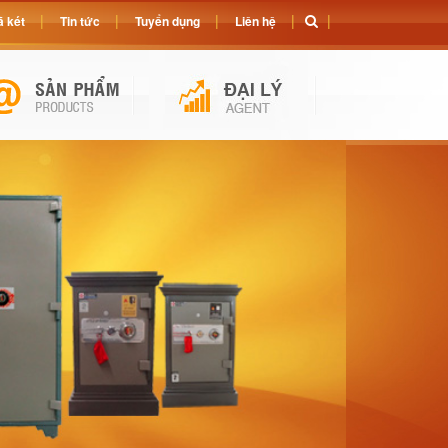
 két
Tin tức
Tuyển dụng
Liên hệ