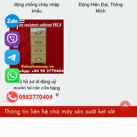
động chống cháy nhập
Động Hiện Đại, Thông
khẩu
Minh
Tủ hồ sơ di động uỷ
quyền tại các cửa hàng
chính hãng an toàn tại
0982770404
hà nội
back
to
top