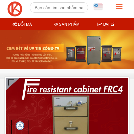
ĐỔI MÃ
SẢN PHẨM
ĐẠI LÝ