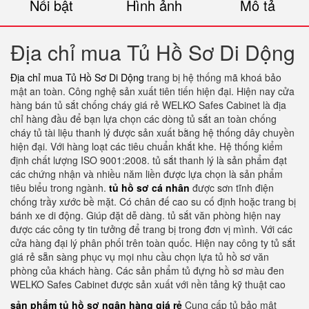
Nổi bật
Hình ảnh
Mô tả
Địa chỉ mua Tủ Hồ Sơ Di Dộng
Địa chỉ mua Tủ Hồ Sơ Di Dộng
trang bị hệ thống mã khoá bảo
mật an toàn. Công nghệ sản xuất tiên tiến hiện đại. Hiện nay cửa
hàng bán tủ sắt chống cháy giá rẻ WELKO Safes Cabinet là địa
chỉ hàng đầu để bạn lựa chọn các dòng tủ sắt an toàn chống
cháy tủ tài liệu thanh lý được sản xuất bằng hệ thống dây chuyền
hiện đại. Với hàng loạt các tiêu chuẩn khắt khe. Hệ thống kiểm
định chất lượng ISO 9001:2008. tủ sắt thanh lý là sản phẩm đạt
các chứng nhận và nhiều năm liền được lựa chọn là sản phẩm
tiêu biểu trong ngành.
tủ hồ sơ cá nhân
được sơn tĩnh điện
chống trầy xước bề mặt. Có chân đế cao su cố định hoặc trang bị
bánh xe di động. Giúp đặt dễ dàng. tủ sắt văn phòng hiện nay
được các công ty tin tưởng để trang bị trong đơn vị mình. Với các
cửa hàng đại lý phân phối trên toàn quốc. Hiện nay công ty tủ sắt
giá rẻ sẵn sàng phục vụ mọi nhu cầu chọn lựa tủ hồ sơ văn
phòng của khách hàng. Các sản phẩm tủ đựng hồ sơ màu đen
WELKO Safes Cabinet được sản xuất với nền tảng kỹ thuật cao
sản phẩm tủ hồ sơ ngân hàng giá rẻ
Cung cấp tủ bảo mật