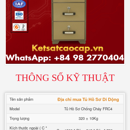
THÔNG SỐ KỸ THUẬT
Địa chỉ mua Tủ Hồ Sơ Di Dộng
Tên sản phẩm
Model
Tủ Hồ Sơ Chống Cháy FRC4
Trọng lượng
320 ± 10Kg
Kích thước ngoài ( C *