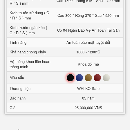
Cao 1500 * Rộng 515 * Sâu * 720 mm
R * S ) mm
Kích thước sử dụng ( C
Cao 300 * Rộng 370 * Sâu * 520 mm
* R * S ) mm
Kích thước ngăn kéo (
Có 04 Ngăn Bảo Vệ An Toàn Tài Sản
C * R * S ) mm
Tính năng
An toàn bảo mật tuyệt đối
Khả năng chống cháy
1000 - 1200°C
Hệ thống khóa liên hoàn
Khoá đổi mã
thông minh
Đen
Xanh
Nâu
Đỏ
Trắng
Mầu sắc
Thương hiệu
WELKO Safe
Bảo hành
05 năm
Giá
25,000,000 VNĐ