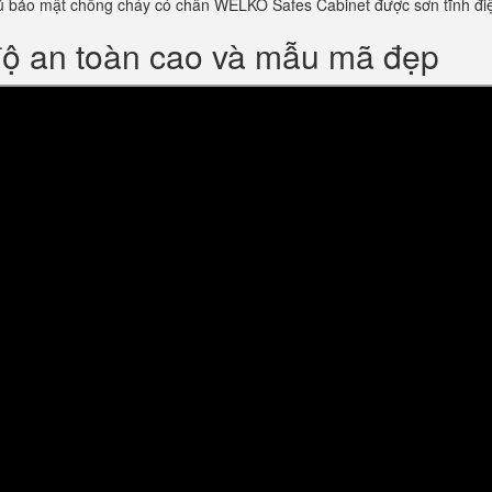
m tủ bảo mật chống cháy có chân WELKO Safes Cabinet được sơn tĩnh 
độ an toàn cao và mẫu mã đẹp