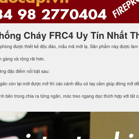
hống Cháy FRC4 Uy Tín Nhất T
 phòng được thiết kế độc đáo, mẫu mã mới lạ. Sản phẩm này được làm 
n gàng và rộng rãi hơn.
ng đặc điểm nổi bật sau:
ngăn còn lại mới được mở thì các cánh đều có tay cầm giúp đóng mở d
h bên trong chia ra từng ngăn, móc treo ngang dọc thích hợp với tất cả 