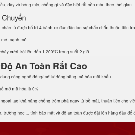
u, dày và bóng mịn, chống gỉ và đặc biệt rất bền màu theo thời gian.
i Chuyển
hân tủ được bố trí 4 bánh xe đúc đặc tạo sự chắc chắn thuận tiện tro
g mở mạnh mẽ.
háy vượt trội lên đến 1.200°C trong suốt 2 giờ.
 Độ An Toàn Rất Cao
 dụng công nghệ đóng/mở tự động bằng mã hóa mật khẩu.
h số mở mã hóa là 0%
 ngoại tạo khả năng chống trộm phá ngay từ bề mặt, thuận tiện cho vi
trường học..., tính bảo mật và độ an toàn được đặt lên hàng đầu để đả