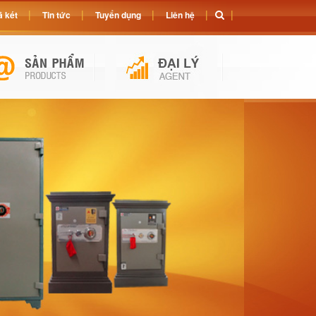
 két
Tin tức
Tuyển dụng
Liên hệ